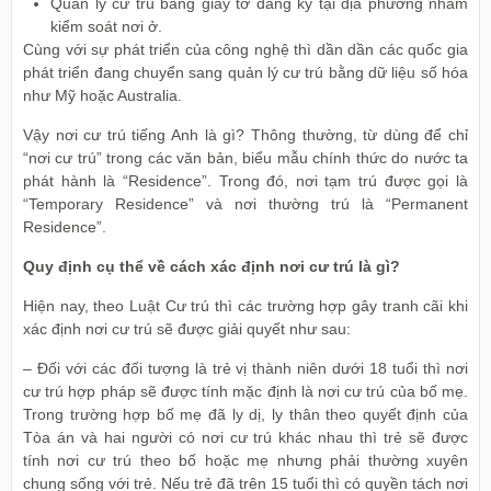
Quản lý cư trú bằng giấy tờ đăng ký tại địa phương nhằm
kiểm soát nơi ở.
Cùng với sự phát triển của công nghệ thì dần dần các quốc gia
phát triển đang chuyển sang quản lý cư trú bằng dữ liệu số hóa
như Mỹ hoặc Australia.
Vậy nơi cư trú tiếng Anh là gì? Thông thường, từ dùng để chỉ
“nơi cư trú” trong các văn bản, biểu mẫu chính thức do nước ta
phát hành là “Residence”. Trong đó, nơi tạm trú được gọi là
“Temporary Residence” và nơi thường trú là “Permanent
Residence”.
Quy định cụ thể về cách xác định nơi cư trú là gì?
Hiện nay, theo Luật Cư trú thì các trường hợp gây tranh cãi khi
xác định nơi cư trú sẽ được giải quyết như sau:
– Đối với các đối tượng là trẻ vị thành niên dưới 18 tuổi thì nơi
cư trú hợp pháp sẽ được tính mặc định là nơi cư trú của bố mẹ.
Trong trường hợp bố mẹ đã ly dị, ly thân theo quyết định của
Tòa án và hai người có nơi cư trú khác nhau thì trẻ sẽ được
tính nơi cư trú theo bố hoặc mẹ nhưng phải thường xuyên
chung sống với trẻ. Nếu trẻ đã trên 15 tuổi thì có quyền tách nơi