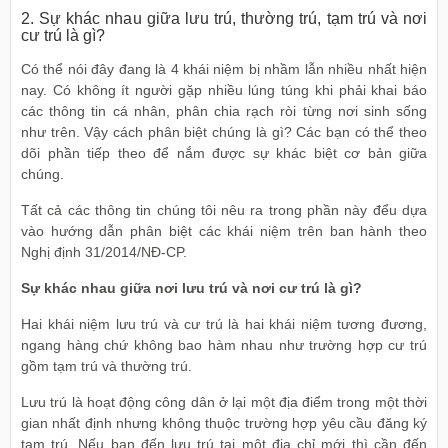
2. Sự khác nhau giữa lưu trú, thường trú, tạm trú và nơi
cư trú là gì?
Có thể nói đây đang là 4 khái niệm bị nhầm lẫn nhiều nhất hiện
nay. Có không ít người gặp nhiều lúng túng khi phải khai báo
các thông tin cá nhân, phân chia rạch ròi từng nơi sinh sống
như trên. Vậy cách phân biệt chúng là gì? Các bạn có thể theo
dõi phần tiếp theo để nắm được sự khác biệt cơ bản giữa
chúng.
Tất cả các thông tin chúng tôi nêu ra trong phần này đểu dựa
vào hướng dẫn phân biệt các khái niệm trên ban hành theo
Nghị định 31/2014/NĐ-CP.
Sự khác nhau giữa nơi lưu trú và nơi cư trú là gì?
Hai khái niệm lưu trú và cư trú là hai khái niệm tương đương,
ngang hàng chứ không bao hàm nhau như trường hợp cư trú
gồm tạm trú và thường trú.
Lưu trú là hoạt động công dân ở lại một địa điểm trong một thời
gian nhất định nhưng không thuộc trường hợp yêu cầu đăng ký
tạm trú. Nếu bạn đến lưu trú tại một địa chỉ mới thì cần đến