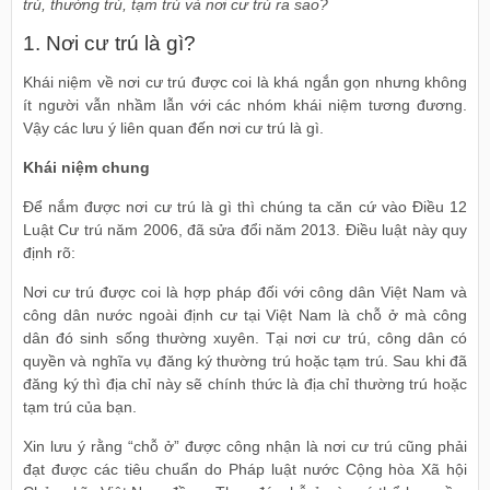
trú, thường trú, tạm trú và nơi cư trú ra sao?
1. Nơi cư trú là gì?
Khái niệm về nơi cư trú được coi là khá ngắn gọn nhưng không
ít người vẫn nhầm lẫn với các nhóm khái niệm tương đương.
Vậy các lưu ý liên quan đến nơi cư trú là gì.
Khái niệm chung
Để nắm được nơi cư trú là gì thì chúng ta căn cứ vào Điều 12
Luật Cư trú năm 2006, đã sửa đổi năm 2013. Điều luật này quy
định rõ:
Nơi cư trú được coi là hợp pháp đối với công dân Việt Nam và
công dân nước ngoài định cư tại Việt Nam là chỗ ở mà công
dân đó sinh sống thường xuyên. Tại nơi cư trú, công dân có
quyền và nghĩa vụ đăng ký thường trú hoặc tạm trú. Sau khi đã
đăng ký thì địa chỉ này sẽ chính thức là địa chỉ thường trú hoặc
tạm trú của bạn.
Xin lưu ý rằng “chỗ ở” được công nhận là nơi cư trú cũng phải
đạt được các tiêu chuẩn do Pháp luật nước Cộng hòa Xã hội