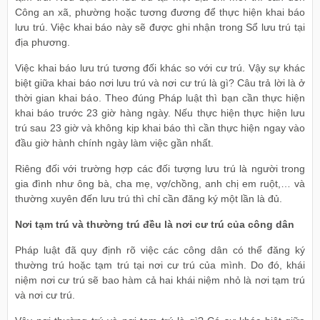
Công an xã, phường hoặc tương đương để thực hiện khai báo
lưu trú. Việc khai báo này sẽ được ghi nhận trong Sổ lưu trú tại
địa phương.
Việc khai báo lưu trú tương đối khác so với cư trú. Vậy sự khác
biệt giữa khai báo nơi lưu trú và nơi cư trú là gì? Câu trả lời là ở
thời gian khai báo. Theo đúng Pháp luật thì bạn cần thực hiện
khai báo trước 23 giờ hàng ngày. Nếu thực hiện thực hiện lưu
trú sau 23 giờ và không kịp khai báo thì cần thực hiện ngay vào
đầu giờ hành chính ngày làm việc gần nhất.
Riêng đối với trường hợp các đối tượng lưu trú là người trong
gia đình như ông bà, cha mẹ, vợ/chồng, anh chị em ruột,… và
thường xuyên đến lưu trú thì chỉ cần đăng ký một lần là đủ.
Nơi tạm trú và thường trú đều là nơi cư trú của công dân
Pháp luật đã quy định rõ việc các công dân có thể đăng ký
thường trú hoặc tạm trú tại nơi cư trú của mình. Do đó, khái
niệm nơi cư trú sẽ bao hàm cả hai khái niệm nhỏ là nơi tạm trú
và nơi cư trú.