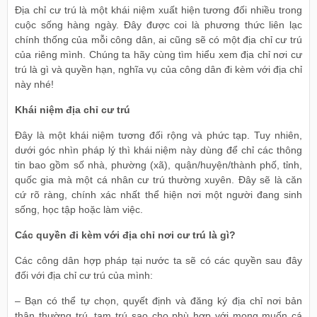
Địa chỉ cư trú là một khái niệm xuất hiện tương đối nhiều trong
cuộc sống hàng ngày. Đây được coi là phương thức liên lạc
chính thống của mỗi công dân, ai cũng sẽ có một địa chỉ cư trú
của riêng mình. Chúng ta hãy cùng tìm hiểu xem địa chỉ nơi cư
trú là gì và quyền hạn, nghĩa vụ của công dân đi kèm với địa chỉ
này nhé!
Khái niệm địa chỉ cư trú
Đây là một khái niệm tương đối rộng và phức tạp. Tuy nhiên,
dưới góc nhìn pháp lý thì khái niệm này dùng để chỉ các thông
tin bao gồm số nhà, phường (xã), quận/huyện/thành phố, tỉnh,
quốc gia mà một cá nhân cư trú thường xuyên. Đây sẽ là căn
cứ rõ ràng, chính xác nhất thể hiện nơi một người đang sinh
sống, học tập hoặc làm việc.
Các quyền đi kèm với địa chỉ nơi cư trú là gì?
Các công dân hợp pháp tại nước ta sẽ có các quyền sau đây
đối với địa chỉ cư trú của mình:
– Bạn có thể tự chọn, quyết định và đăng ký địa chỉ nơi bản
thân thường trú, tạm trú sao cho phù hợp với mong muốn cá