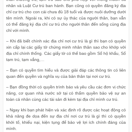
nhân và Luật Cư trú ban hành. Bạn cũng có quyền đăng ký địa
chỉ cư trú cho con cái chưa đủ 18 tuổi và được nuôi dưỡng dưới
tên mình. Ngoài ra, khi có sự ủy thác của người thân, bạn vẫn
có thể đăng ký địa chỉ cư trú cho người thân đến sống cùng địa
chỉ với mình.
– Khi đã biết chính xác địa chỉ nơi cư trú là gì thì bạn có quyền
xin cấp lại các giấy tờ chứng minh nhân thân sao cho khớp với
địa chỉ chính thống. Các giấy tờ có thể bao gồm Sổ hộ khẩu, Sổ
tạm trú, tạm vắng,…
– Bạn có quyền tìm hiểu và được giải đáp các thông tin có liên
quan đến quyền và nghĩa vụ của bản thân tại nơi cư trú.
– Bạn đồng thời có quyền trình báo và yêu cầu các đơn vị chức
năng, cơ quan nhà nước sở tại có thẩm quyền bảo vệ sự an
toàn cá nhân cùng các tài sản đi kèm tại địa chỉ mình cư trú.
– Ngay khi bạn phát hiện và xác định rõ được các hoạt động có
khả năng đe dọa đến sự địa chỉ nơi cư trú là gì thì có quyền
khởi tố, khiếu nại, kiện tụng để bảo vệ lợi ích chính đáng của
mình.