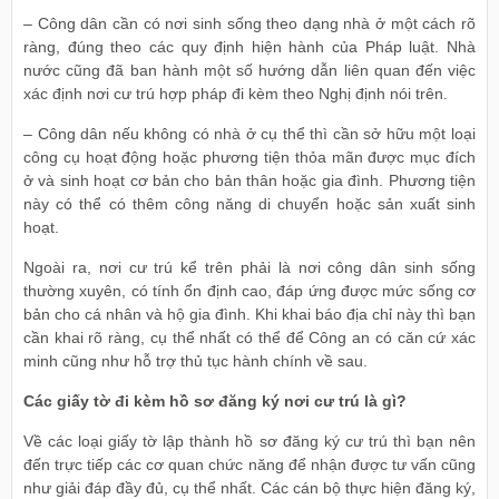
– Công dân cần có nơi sinh sống theo dạng nhà ở một cách rõ
ràng, đúng theo các quy định hiện hành của Pháp luật. Nhà
nước cũng đã ban hành một số hướng dẫn liên quan đến việc
xác định nơi cư trú hợp pháp đi kèm theo Nghị định nói trên.
– Công dân nếu không có nhà ở cụ thể thì cần sở hữu một loại
công cụ hoạt động hoặc phương tiện thỏa mãn được mục đích
ở và sinh hoạt cơ bản cho bản thân hoặc gia đình. Phương tiện
này có thể có thêm công năng di chuyển hoặc sản xuất sinh
hoạt.
Ngoài ra, nơi cư trú kể trên phải là nơi công dân sinh sống
thường xuyên, có tính ổn định cao, đáp ứng được mức sống cơ
bản cho cá nhân và hộ gia đình. Khi khai báo địa chỉ này thì bạn
cần khai rõ ràng, cụ thể nhất có thể để Công an có căn cứ xác
minh cũng như hỗ trợ thủ tục hành chính về sau.
Các giấy tờ đi kèm hồ sơ đăng ký nơi cư trú là gì?
Về các loại giấy tờ lập thành hồ sơ đăng ký cư trú thì bạn nên
đến trực tiếp các cơ quan chức năng để nhận được tư vấn cũng
như giải đáp đầy đủ, cụ thể nhất. Các cán bộ thực hiện đăng ký,