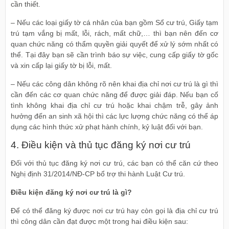
cần thiết.
– Nếu các loại giấy tờ cá nhân của bạn gồm Sổ cư trú, Giấy tạm
trú tạm vắng bị mất, lỗi, rách, mất chữ,… thì bạn nên đến cơ
quan chức năng có thẩm quyền giải quyết để xử lý sớm nhất có
thể. Tại đây bạn sẽ cần trình báo sự việc, cung cấp giấy tờ gốc
và xin cấp lại giấy tờ bị lỗi, mất.
– Nếu các công dân không rõ nên khai địa chỉ nơi cư trú là gì thì
cần đến các cơ quan chức năng để được giải đáp. Nếu bạn cố
tình không khai địa chỉ cư trú hoặc khai chậm trễ, gây ảnh
hưởng đến an sinh xã hội thì các lực lượng chức năng có thể áp
dụng các hình thức xử phạt hành chính, kỷ luật đối với bạn.
4. Điều kiện và thủ tục đăng ký nơi cư trú
Đối với thủ tục đăng ký nơi cư trú, các bạn có thể căn cứ theo
Nghị định 31/2014/NĐ-CP bổ trợ thi hành Luật Cư trú.
Điều kiện đăng ký nơi cư trú là gì?
Để có thể đăng ký được nơi cư trú hay còn gọi là địa chỉ cư trú
thì công dân cần đạt được một trong hai điều kiện sau: