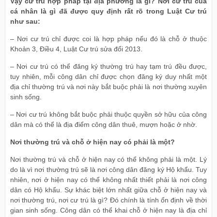
Vậy cư trú hợp pháp tại địa phương là gì? Nơi cư trú của
cá nhân là gì đã được quy định rất rõ trong Luật Cư trú
như sau:
– Nơi cư trú chỉ được coi là hợp pháp nếu đó là chỗ ở thuộc
Khoản 3, Điều 4, Luật Cư trú sửa đổi 2013.
– Nơi cư trú có thể đăng ký thường trú hay tạm trú đều được,
tuy nhiên, mỗi công dân chỉ được chọn đăng ký duy nhất một
địa chỉ thường trú và nơi này bắt buộc phải là nơi thường xuyên
sinh sống.
– Nơi cư trú không bắt buộc phải thuộc quyền sở hữu của công
dân mà có thể là địa điểm công dân thuê, mượn hoặc ở nhờ.
Nơi thường trú và chỗ ở hiện nay có phải là một?
Nơi thường trú và chỗ ở hiện nay có thể không phải là một. Lý
do là vì nơi thường trú sẽ là nơi công dân đăng ký Hộ khẩu. Tuy
nhiên, nơi ở hiện nay có thể không nhất thiết phải là nơi công
dân có Hộ khẩu. Sự khác biệt lớn nhất giữa chỗ ở hiện nay và
nơi thường trú, nơi cư trú là gì? Đó chính là tính ổn định về thời
gian sinh sống. Công dân có thể khai chỗ ở hiện nay là địa chỉ