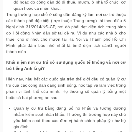
đó hoặc do công dân đó đi thuê, mượn, ở nhà tổ chức, cơ
quan hoặc cá nhân khác.
Trong trường hợp chỗ ở công dân đăng ký làm nơi cư trú thuộc
các thành phố đặc biệt (trực thuộc Trung ương) thì theo điều 5
Nghị định 31/2014/NĐ-CP, nơi đó phải đạt diện tích trung bình
do Hội đồng Nhân dân sở tại đề ra. Ví dụ như các nhà ở cho
thuê, cho ở nhờ, cho mượn tại Hà Nội và Thành phố Hồ Chí
Minh phải đảm bảo nhỏ nhất là 5m2 diện tích sàn/1 người
thành niên.
Khái niệm nơi cư trú có sử dụng quốc tế không và nơi cư
trú tiếng Anh là gì?
Hiện nay, hầu hết các quốc gia trên thế giới đều có quản lý cư
trú của các công dân đang sinh sống, học tập và làm việc trong
phạm vi lãnh thổ của mình. Họ thường sẽ quản lý bằng một
hoặc cả hai phương án sau:
Quản lý cư trú bằng dạng Sổ hộ khẩu và tương đương
nhằm kiểm soát nhân khẩu. Thường thì trường hợp này chủ
yếu kiểm soát theo các đơn vị hành chính pháp lý như hộ
gia đình.