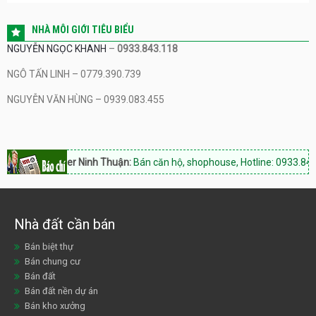
NHÀ MÔI GIỚI TIÊU BIỂU
NGUYỄN NGỌC KHANH
–
0933.843.118
NGÔ TẤN LINH – 0779.390.739
NGUYỄN VĂN HÙNG – 0939.083.455
Hacom Tower Ninh Thuận:
Bán căn hộ, shophouse, Hotline: 0933.843.1
Nhà đất cần bán
Bán biệt thự
Bán chung cư
Bán đất
Bán đất nền dự án
Bán kho xưởng