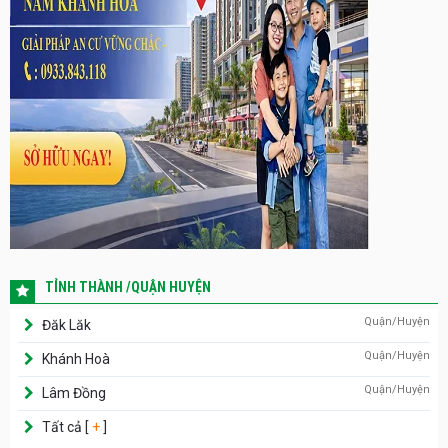
TỈNH THÀNH /QUẬN HUYỆN
Quận/Huyện
Đăk Lăk
Quận/Huyện
Khánh Hoà
Quận/Huyện
Lâm Đồng
Tất cả [
+
]