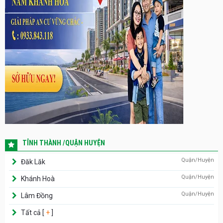
TỈNH THÀNH /QUẬN HUYỆN
Quận/Huyện
Đăk Lăk
Quận/Huyện
Khánh Hoà
Quận/Huyện
Lâm Đồng
Tất cả [
+
]