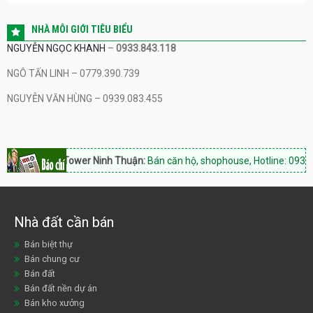
NHÀ MÔI GIỚI TIÊU BIỂU
NGUYỄN NGỌC KHANH
–
0933.843.118
NGÔ TẤN LINH – 0779.390.739
NGUYỄN VĂN HÙNG – 0939.083.455
Hacom Tower Ninh Thuận:
Bán căn hộ, shophouse, Hotline: 0933.84
Nhà đất cần bán
Bán biệt thự
Bán chung cư
Bán đất
Bán đất nền dự án
Bán kho xưởng