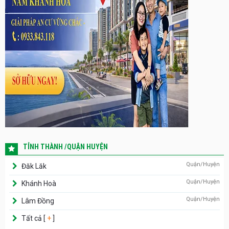
TỈNH THÀNH /QUẬN HUYỆN
Quận/Huyện
Đăk Lăk
Quận/Huyện
Khánh Hoà
Quận/Huyện
Lâm Đồng
Tất cả [
+
]