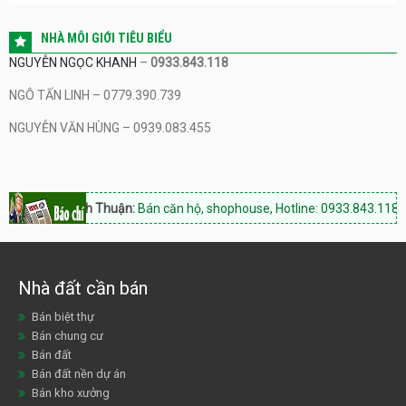
NHÀ MÔI GIỚI TIÊU BIỂU
NGUYỄN NGỌC KHANH
–
0933.843.118
NGÔ TẤN LINH – 0779.390.739
NGUYỄN VĂN HÙNG – 0939.083.455
m Tower Ninh Thuận:
Bán căn hộ, shophouse, Hotline: 0933.843.118
Ni
Nhà đất cần bán
Bán biệt thự
Bán chung cư
Bán đất
Bán đất nền dự án
Bán kho xưởng