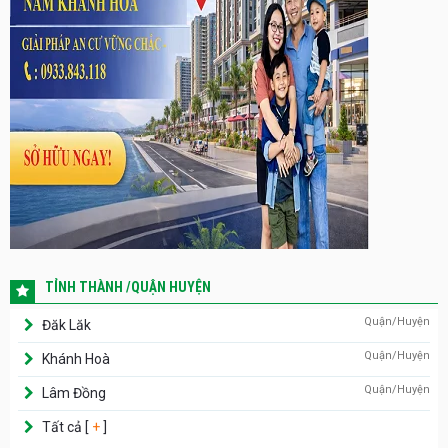
TỈNH THÀNH /QUẬN HUYỆN
Quận/Huyện
Đăk Lăk
Quận/Huyện
Khánh Hoà
Quận/Huyện
Lâm Đồng
Tất cả [
+
]