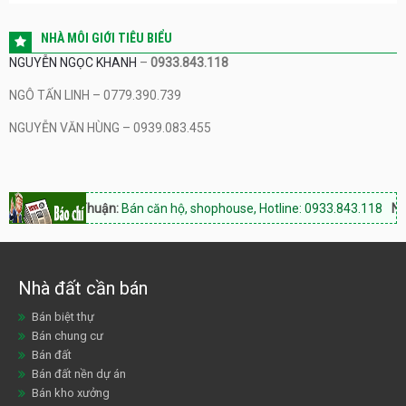
NHÀ MÔI GIỚI TIÊU BIỂU
NGUYỄN NGỌC KHANH
–
0933.843.118
NGÔ TẤN LINH – 0779.390.739
NGUYỄN VĂN HÙNG – 0939.083.455
wer Ninh Thuận:
Bán căn hộ, shophouse, Hotline: 0933.843.118
Ninh 
Nhà đất cần bán
Bán biệt thự
Bán chung cư
Bán đất
Bán đất nền dự án
Bán kho xưởng