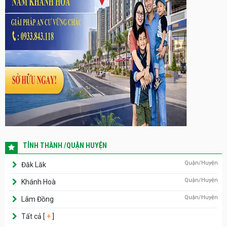
TỈNH THÀNH /QUẬN HUYỆN
Quận/Huyện
Đăk Lăk
Quận/Huyện
Khánh Hoà
Quận/Huyện
Lâm Đồng
Tất cả [
+
]