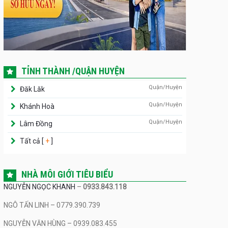
TỈNH THÀNH /QUẬN HUYỆN
Quận/Huyện
Đăk Lăk
Quận/Huyện
Khánh Hoà
Quận/Huyện
Lâm Đồng
Tất cả [
+
]
NHÀ MÔI GIỚI TIÊU BIỂU
NGUYỄN NGỌC KHANH
–
0933.843.118
NGÔ TẤN LINH – 0779.390.739
NGUYỄN VĂN HÙNG – 0939.083.455