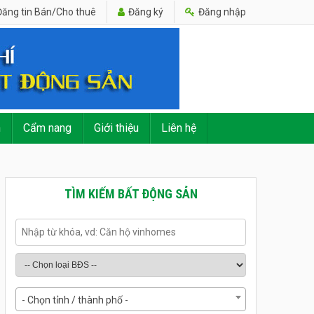
ăng tin Bán/Cho thuê
Đăng ký
Đăng nhập
n
Cẩm nang
Giới thiệu
Liên hệ
TÌM KIẾM BẤT ĐỘNG SẢN
- Chọn tỉnh / thành phố -