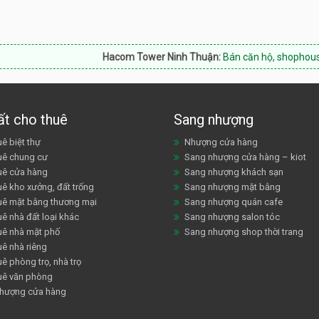
Hacom Tower Ninh Thuận:
Bán căn hộ, shophouse, Hotline:
ất cho thuê
Sang nhượng
ê biệt thự
Nhượng cửa hàng
uê chung cư
Sang nhượng cửa hàng – kiot
uê cửa hàng
Sang nhượng khách sạn
uê kho xưởng, đất trống
Sang nhượng mặt bằng
uê mặt bằng thương mại
Sang nhượng quán cafe
ê nhà đất loại khác
Sang nhượng salon tóc
uê nhà mặt phố
Sang nhượng shop thời trang
uê nhà riêng
ê phòng trọ, nhà trọ
uê văn phòng
hượng cửa hàng