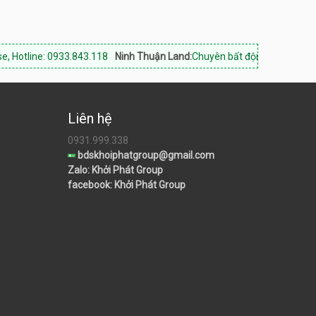
 0933.843.118
Ninh Thuận Land:
Chuyên bất động sản Phan Rang Khánh
Liên hệ
0931.999.338
bdskhoiphatgroup@gmail.com
Zalo: Khởi Phát Group
facebook: Khởi Phát Group