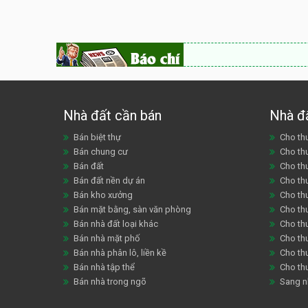
Nhà đất cần bán
Nhà đ
Bán biệt thự
Cho thu
Bán chung cư
Cho th
Bán đất
Cho th
Bán đất nền dự án
Cho th
Bán kho xưởng
Cho th
Bán mặt bằng, sàn văn phòng
Cho thu
Bán nhà đất loại khác
Cho th
Bán nhà mặt phố
Cho th
Bán nhà phân lô, liền kề
Cho thu
Bán nhà tập thể
Cho th
Bán nhà trong ngõ
Sang n