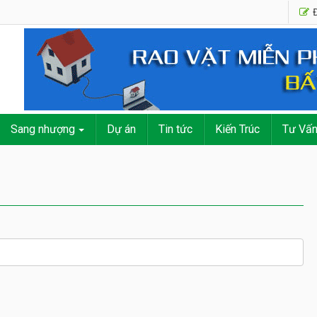
Đ
Sang nhượng
Dự án
Tin tức
Kiến Trúc
Tư Vấ