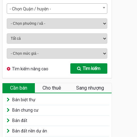
- Chọn Quận / huyện -
Tìm kiếm
Tìm kiếm nâng cao
Cần bán
Cho thuê
Sang nhượng
Bán biệt thự
Bán chung cư
Bán đất
Bán đất nền dự án