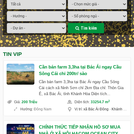
Tìm kiếm
TIN VIP
Cần bán farm 3,3ha tại Bác Ái ngay Cầu
Sông Cái chỉ 200tr/ sào
Cần bán farm 3,3ha tại Bác Ái ngay Cầu Sông
Cái cách xã Ninh Sơn chỉ 2km Địa chỉ: Thôn Gia
É, xã Bác Ái, tỉnh Khánh Hòa Diện tích...
2
Giá
:
200 Triệu
Diện tích
:
33254.7 m
Hướng
:
Đông Nam
Vị trí
:
xã Bác Ái Đông
-
Khánh Hoà
CHÍNH THỨC TIẾP NHẬN HỒ SƠ MUA
NHÀ Ở XÃ HỘI HACOM OCEAN CITY