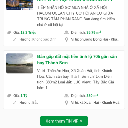
TIẾP NHẬN HỒ SƠ MUA NHÀ Ở XÃ HỘI
HACOM OCEAN CITY CƠ HỘI AN CƯ GIỮA
TRUNG TÂM PHAN RANG Bạn đang tìm kiếm
nhà ở xã hội tại...
2
Giá
:
18.3 Triệu
Diện tích
:
35.79 m
Hướng
:
Không xác định
Vị trí
:
phường Đông Hải
-
Khánh Hoà
Bán gấp đất mặt tiền tỉnh lộ 705 gần sân
bay Thành Sơn
Vị trí: Thôn An Hòa, Xã Xuân Hải, tỉnh Khánh
Hòa. Cách sân bay Thành Sơn chỉ 1km Diện
tích: 380m2 Loại đất: LUC View: Tây Bắc Giá
bán: 1...
2
Giá
:
1 Tỷ
Diện tích
:
380 m
Hướng
:
Bắc
Vị trí
:
xã Xuân Hải
-
Khánh Hoà
Xem thêm TIN VIP