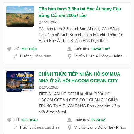
Cần bán farm 3,3ha tại Bác Ái ngay Cầu
Sông Cái chỉ 200tr/ sào
15/06/2026
Cần bán farm 3,3ha tại Bác Ái ngay Cầu Sông
Cái cách xã Ninh Sơn chỉ 2km Địa chỉ: Thôn Gia
É, xã Bác Ái, tỉnh Khánh Hòa Diện tích...
2
Giá
:
200 Triệu
Diện tích
:
33254.7 m
Hướng
:
Đông Nam
Vị trí
:
xã Bác Ái Đông
-
Khánh Hoà
CHÍNH THỨC TIẾP NHẬN HỒ SƠ MUA
NHÀ Ở XÃ HỘI HACOM OCEAN CITY
13/06/2026
TIẾP NHẬN HỒ SƠ MUA NHÀ Ở XÃ HỘI
HACOM OCEAN CITY CƠ HỘI AN CƯ GIỮA
TRUNG TÂM PHAN RANG Bạn đang tìm kiếm
nhà ở xã hội tại...
2
Giá
:
18.3 Triệu
Diện tích
:
35.79 m
Hướng
:
Không xác định
Vị trí
:
phường Đông Hải
-
Khánh Hoà