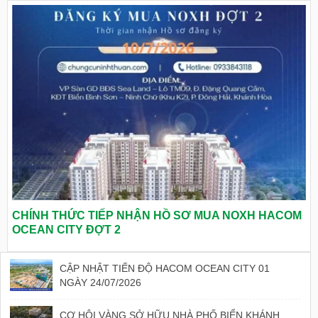
CHÍNH THỨC TIẾP NHẬN HỒ SƠ MUA NOXH HACOM
OCEAN CITY ĐỢT 2
CẬP NHẬT TIẾN ĐỘ HACOM OCEAN CITY 01
NGÀY 24/07/2026
CƠ HỘI VÀNG SỞ HỮU NHÀ PHỐ BIỂN KHÁNH