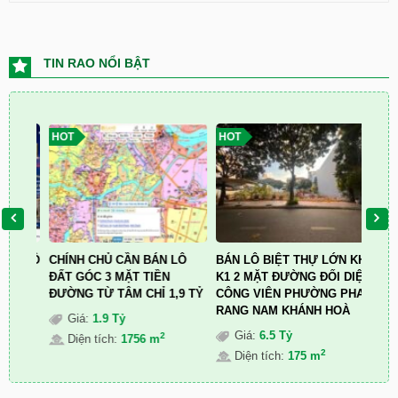
TIN RAO NỔI BẬT
HOT
HOT
HOT
ẬN HỒ
CHÍNH CHỦ CẦN BÁN LÔ
BÁN LÔ BIỆT THỰ LỚN KHU
Bán g
I
ĐẤT GÓC 3 MẶT TIỀN
K1 2 MẶT ĐƯỜNG ĐỐI DIỆN
705 
ĐƯỜNG TỪ TÂM CHỈ 1,9 TỶ
CÔNG VIÊN PHƯỜNG PHAN
G
RANG NAM KHÁNH HOÀ
Giá
:
1.9 Tỷ
D
Giá
:
6.5 Tỷ
2
Diện tích
:
1756 m
2
Diện tích
:
175 m