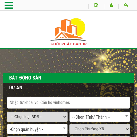
BẤT ĐỘNG SẢN
DỰ ÁN
-- Chọn Tỉnh/ Thành --
-Chọn quận huyện -