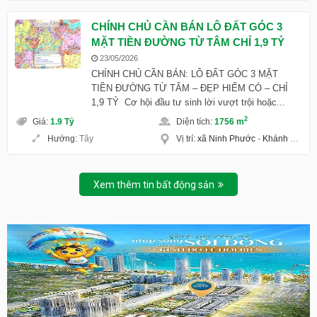
CHÍNH CHỦ CẦN BÁN LÔ ĐẤT GÓC 3
MẶT TIỀN ĐƯỜNG TỪ TÂM CHỈ 1,9 TỶ
23/05/2026
CHÍNH CHỦ CẦN BÁN: LÔ ĐẤT GÓC 3 MẶT
TIỀN ĐƯỜNG TỪ TÂM – ĐẸP HIẾM CÓ – CHỈ
1,9 TỶ Cơ hội đầu tư sinh lời vượt trội hoặc...
2
Giá
:
1.9 Tỷ
Diện tích
:
1756 m
Hướng
:
Tây
Vị trí
:
xã Ninh Phước
-
Khánh Hoà
Xem thêm tin bất động sản