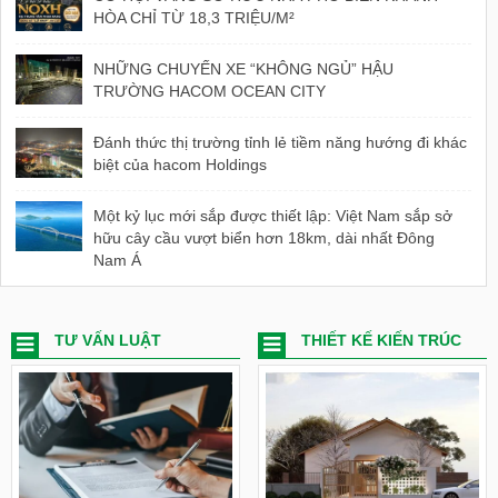
HÒA CHỈ TỪ 18,3 TRIỆU/M²
NHỮNG CHUYẾN XE “KHÔNG NGỦ” HẬU
TRƯỜNG HACOM OCEAN CITY
Đánh thức thị trường tỉnh lẻ tiềm năng hướng đi khác
biệt của hacom Holdings
Một kỷ lục mới sắp được thiết lập: Việt Nam sắp sở
hữu cây cầu vượt biển hơn 18km, dài nhất Đông
Nam Á
TƯ VẤN LUẬT
THIẾT KẾ KIẾN TRÚC