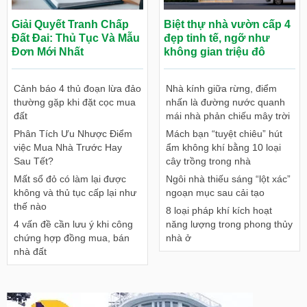
Giải Quyết Tranh Chấp
Biệt thự nhà vườn cấp 4
Đất Đai: Thủ Tục Và Mẫu
đẹp tinh tế, ngỡ như
Đơn Mới Nhất
không gian triệu đô
Cảnh báo 4 thủ đoạn lừa đảo
Nhà kính giữa rừng, điểm
thường gặp khi đặt cọc mua
nhấn là đường nước quanh
đất
mái nhà phản chiếu mây trời
Phân Tích Ưu Nhược Điểm
Mách bạn “tuyệt chiêu” hút
việc Mua Nhà Trước Hay
ẩm không khí bằng 10 loại
Sau Tết?
cây trồng trong nhà
Mất sổ đỏ có làm lại được
Ngôi nhà thiếu sáng “lột xác”
không và thủ tục cấp lại như
ngoạn mục sau cải tạo
thế nào
8 loại pháp khí kích hoạt
4 vấn đề cần lưu ý khi công
năng lượng trong phong thủy
chứng hợp đồng mua, bán
nhà ở
nhà đất