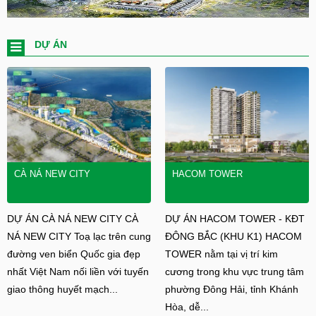
DỰ ÁN
CÀ NÁ NEW CITY
HACOM TOWER
DỰ ÁN CÀ NÁ NEW CITY CÀ
DỰ ÁN HACOM TOWER - KĐT
NÁ NEW CITY Toạ lạc trên cung
ĐÔNG BẮC (KHU K1) HACOM
đường ven biển Quốc gia đẹp
TOWER nằm tại vị trí kim
nhất Việt Nam nối liền với tuyến
cương trong khu vực trung tâm
giao thông huyết mạch...
phường Đông Hải, tỉnh Khánh
Hòa, dễ...