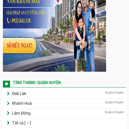
TỈNH THÀNH /QUẬN HUYỆN
Quận/Huyện
Đăk Lăk
Quận/Huyện
Khánh Hoà
Quận/Huyện
Lâm Đồng
Tất cả [
+
]