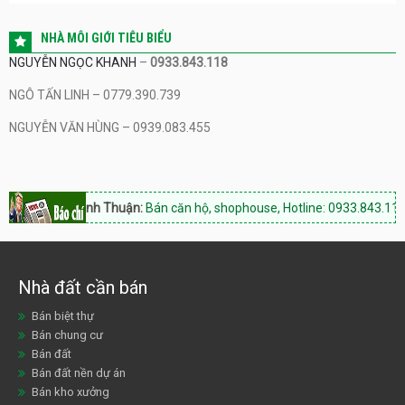
NHÀ MÔI GIỚI TIÊU BIỂU
NGUYỄN NGỌC KHANH
–
0933.843.118
NGÔ TẤN LINH – 0779.390.739
NGUYỄN VĂN HÙNG – 0939.083.455
m Tower Ninh Thuận:
Bán căn hộ, shophouse, Hotline: 0933.843.118
N
Nhà đất cần bán
Bán biệt thự
Bán chung cư
Bán đất
Bán đất nền dự án
Bán kho xưởng