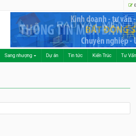
Đ
Sang nhượng
Dự án
Tin tức
Kiến Trúc
Tư Vấ