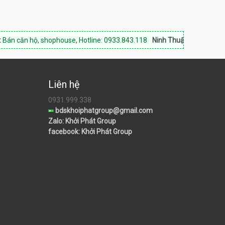
ộ, shophouse, Hotline: 0933.843.118
Ninh Thuận Land:
Chuyên bất độn
Liên hệ
0931.999.338
bdskhoiphatgroup@gmail.com
Zalo: Khởi Phát Group
facebook: Khởi Phát Group