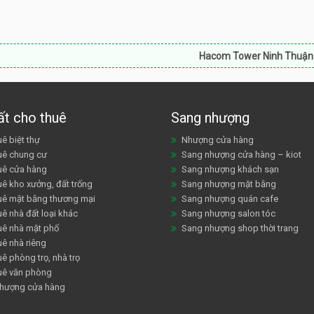
Hacom Tower Ninh Thuận:
Bán căn h
ất cho thuê
Sang nhượng
ê biệt thự
Nhượng cửa hàng
uê chung cư
Sang nhượng cửa hàng – kiot
uê cửa hàng
Sang nhượng khách sạn
uê kho xưởng, đất trống
Sang nhượng mặt bằng
uê mặt bằng thương mại
Sang nhượng quán cafe
ê nhà đất loại khác
Sang nhượng salon tóc
uê nhà mặt phố
Sang nhượng shop thời trang
uê nhà riêng
ê phòng trọ, nhà trọ
uê văn phòng
hượng cửa hàng