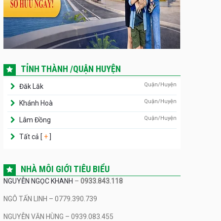
TỈNH THÀNH /QUẬN HUYỆN
Quận/Huyện
Đăk Lăk
Quận/Huyện
Khánh Hoà
Quận/Huyện
Lâm Đồng
Tất cả [
+
]
NHÀ MÔI GIỚI TIÊU BIỂU
NGUYỄN NGỌC KHANH
–
0933.843.118
NGÔ TẤN LINH – 0779.390.739
NGUYỄN VĂN HÙNG – 0939.083.455