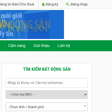
ăng tin Bán/Cho thuê
Đăng ký
Đăng nhập
n
Cẩm nang
Giới thiệu
Liên hệ
TÌM KIẾM BẤT ĐỘNG SẢN
- Chọn tỉnh / thành phố -