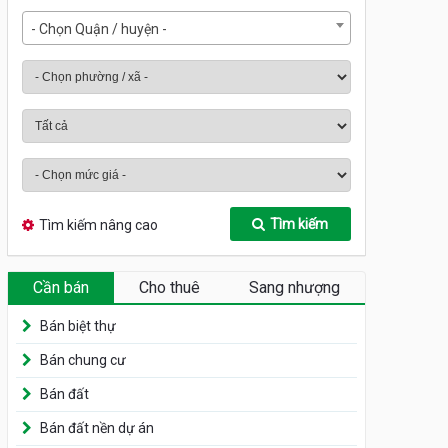
- Chọn Quận / huyện -
Tìm kiếm
Tìm kiếm nâng cao
Cần bán
Cho thuê
Sang nhượng
Bán biệt thự
Bán chung cư
Bán đất
Bán đất nền dự án