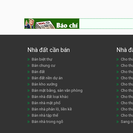
Nhà đất cần bán
Nhà đ
Bán biệt thự
Cho thu
Bán chung cư
Cho th
Bán đất
Cho th
Bán đất nền dự án
Cho th
Bán kho xưởng
Cho th
Bán mặt bằng, sàn văn phòng
Cho thu
Bán nhà đất loại khác
Cho th
Bán nhà mặt phố
Cho th
Bán nhà phân lô, liền kề
Cho thu
Bán nhà tập thể
Cho th
Bán nhà trong ngõ
Sang n