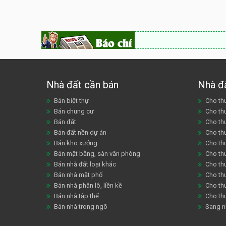
Nhà đất cần bán
Nhà đ
Bán biệt thự
Cho thu
Bán chung cư
Cho th
Bán đất
Cho th
Bán đất nền dự án
Cho th
Bán kho xưởng
Cho th
Bán mặt bằng, sàn văn phòng
Cho thu
Bán nhà đất loại khác
Cho th
Bán nhà mặt phố
Cho th
Bán nhà phân lô, liền kề
Cho thu
Bán nhà tập thể
Cho th
Bán nhà trong ngõ
Sang n