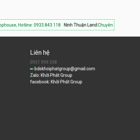
otline: 0933.843.118
Ninh Thuận Land:
Chuyên bất động sản Phan Ran
Liên hệ
0931.999.338
bdskhoiphatgroup@gmail.com
Zalo: Khởi Phát Group
facebook: Khởi Phát Group