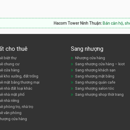
Hacom Tower Ninh Thuận:
Bán căn hộ, shophouse, H
ất cho thuê
Sang nhượng
ê biệt thự
Nhượng cửa hàng
uê chung cư
Sang nhượng cửa hàng – kiot
uê cửa hàng
Sang nhượng khách sạn
uê kho xưởng, đất trống
Sang nhượng mặt bằng
uê mặt bằng thương mại
Sang nhượng quán cafe
ê nhà đất loại khác
Sang nhượng salon tóc
uê nhà mặt phố
Sang nhượng shop thời trang
uê nhà riêng
ê phòng trọ, nhà trọ
uê văn phòng
hượng cửa hàng