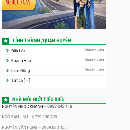
TỈNH THÀNH /QUẬN HUYỆN
Quận/Huyện
Đăk Lăk
Quận/Huyện
Khánh Hoà
Quận/Huyện
Lâm Đồng
Tất cả [
+
]
NHÀ MÔI GIỚI TIÊU BIỂU
NGUYỄN NGỌC KHANH
–
0933.843.118
NGÔ TẤN LINH – 0779.390.739
NGUYỄN VĂN HÙNG – 0939.083.455