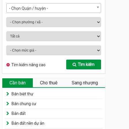
- Chọn Quận / huyện -
Tìm kiếm
Tìm kiếm nâng cao
Cần bán
Cho thuê
Sang nhượng
Bán biệt thự
Bán chung cư
Bán đất
Bán đất nền dự án