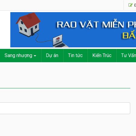
Đ
Sang nhượng
Dự án
Tin tức
Kiến Trúc
Tư Vấ