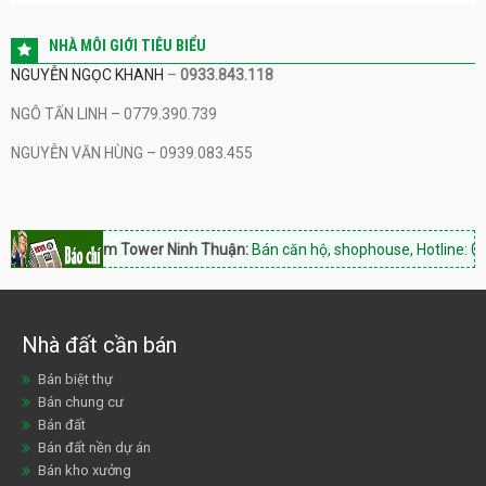
NHÀ MÔI GIỚI TIÊU BIỂU
NGUYỄN NGỌC KHANH
–
0933.843.118
NGÔ TẤN LINH – 0779.390.739
NGUYỄN VĂN HÙNG – 0939.083.455
Hacom Tower Ninh Thuận:
Bán căn hộ, shophouse, Hotline: 0933
Nhà đất cần bán
Bán biệt thự
Bán chung cư
Bán đất
Bán đất nền dự án
Bán kho xưởng