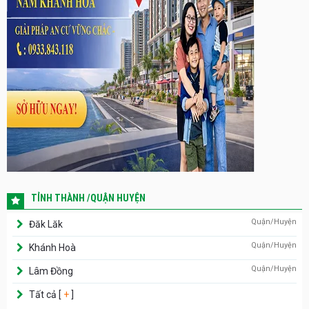
TỈNH THÀNH /QUẬN HUYỆN
Quận/Huyện
Đăk Lăk
Quận/Huyện
Khánh Hoà
Quận/Huyện
Lâm Đồng
Tất cả [
+
]