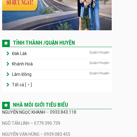
TỈNH THÀNH /QUẬN HUYỆN
Quận/Huyện
Đăk Lăk
Quận/Huyện
Khánh Hoà
Quận/Huyện
Lâm Đồng
Tất cả [
+
]
NHÀ MÔI GIỚI TIÊU BIỂU
NGUYỄN NGỌC KHANH
–
0933.843.118
NGÔ TẤN LINH – 0779.390.739
NGUYỄN VĂN HÙNG – 0939.083.455