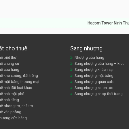
Hacom Tower Ninh Thuận:
Bán că
ất cho thuê
Sang nhượng
ê biệt thự
Nhượng cửa hàng
uê chung cư
Sang nhượng cửa hàng – kiot
uê cửa hàng
Sang nhượng khách sạn
uê kho xưởng, đất trống
Sang nhượng mặt bằng
uê mặt bằng thương mại
Sang nhượng quán cafe
ê nhà đất loại khác
Sang nhượng salon tóc
uê nhà mặt phố
Sang nhượng shop thời trang
uê nhà riêng
ê phòng trọ, nhà trọ
uê văn phòng
hượng cửa hàng