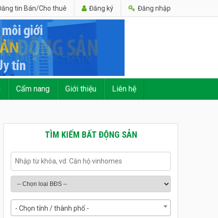
ăng tin Bán/Cho thuê
Đăng ký
Đăng nhập
n
Cẩm nang
Giới thiệu
Liên hệ
TÌM KIẾM BẤT ĐỘNG SẢN
- Chọn tỉnh / thành phố -