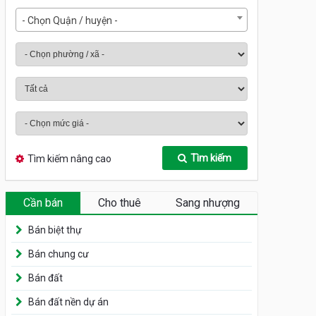
- Chọn Quận / huyện -
Tìm kiếm
Tìm kiếm nâng cao
Cần bán
Cho thuê
Sang nhượng
Bán biệt thự
Bán chung cư
Bán đất
Bán đất nền dự án