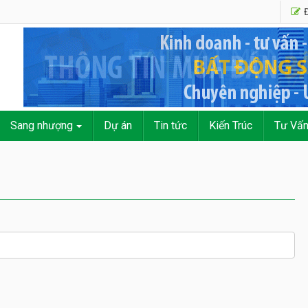
Đ
Sang nhượng
Dự án
Tin tức
Kiến Trúc
Tư Vấ