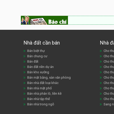
Nhà đất cần bán
Nhà đ
Bán biệt thự
Cho thu
Bán chung cư
Cho th
Bán đất
Cho th
Bán đất nền dự án
Cho th
Bán kho xưởng
Cho th
Bán mặt bằng, sàn văn phòng
Cho thu
Bán nhà đất loại khác
Cho th
Bán nhà mặt phố
Cho th
Bán nhà phân lô, liền kề
Cho thu
Bán nhà tập thể
Cho th
Bán nhà trong ngõ
Sang n