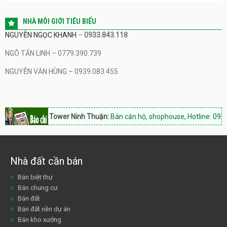
NHÀ MÔI GIỚI TIÊU BIỂU
NGUYỄN NGỌC KHANH
–
0933.843.118
NGÔ TẤN LINH – 0779.390.739
NGUYỄN VĂN HÙNG – 0939.083.455
Hacom Tower Ninh Thuận:
Bán căn hộ, shophouse, Hotline: 0933.8
Nhà đất cần bán
Bán biệt thự
Bán chung cư
Bán đất
Bán đất nền dự án
Bán kho xưởng