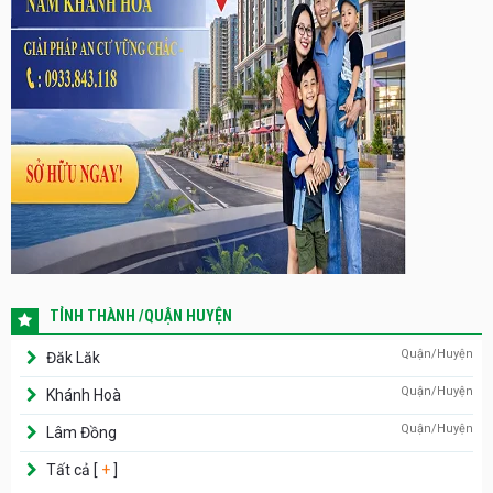
TỈNH THÀNH /QUẬN HUYỆN
Quận/Huyện
Đăk Lăk
Quận/Huyện
Khánh Hoà
Quận/Huyện
Lâm Đồng
Tất cả [
+
]