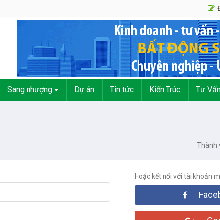
Đ
Sang nhượng
Dự án
Tin tức
Kiến Trúc
Tư Vấ
Thành 
Hoặc kết nối với tài khoản 
Face