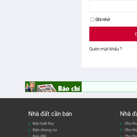
Ghi nhớ
Quên mật khẩu ?
Nhà đất cần bán
Nhà đ
Bán biệt thự
Cho thu
Bán chung cư
Cho th
Bán đất
Cho th