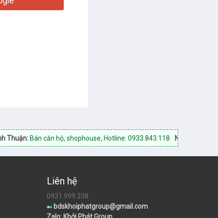
gle
huận:
Bán căn hộ, shophouse, Hotline: 0933.843.118
Ninh Thuận Land:
Liên hệ
0931.999.338
bdskhoiphatgroup@gmail.com
Zalo: Khởi Phát Group