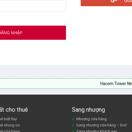
Goo
Hacom Tower Ninh T
ất cho thuê
Sang nhượng
ê biệt thự
Nhượng cửa hàng
uê chung cư
Sang nhượng cửa hàng – kiot
uê cửa hàng
Sang nhượng khách sạn