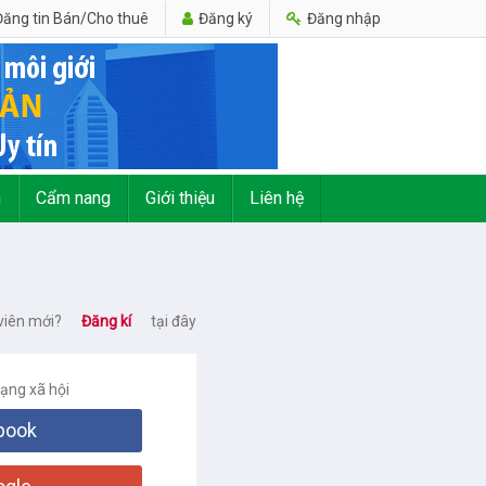
ăng tin Bán/Cho thuê
Đăng ký
Đăng nhập
n
Cẩm nang
Giới thiệu
Liên hệ
viên mới?
Đăng kí
tại đây
mạng xã hội
book