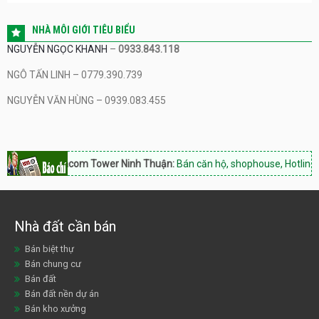
NHÀ MÔI GIỚI TIÊU BIỂU
NGUYỄN NGỌC KHANH
–
0933.843.118
NGÔ TẤN LINH – 0779.390.739
NGUYỄN VĂN HÙNG – 0939.083.455
Hacom Tower Ninh Thuận:
Bán căn hộ, shophouse, Hotline: 09
Nhà đất cần bán
Bán biệt thự
Bán chung cư
Bán đất
Bán đất nền dự án
Bán kho xưởng