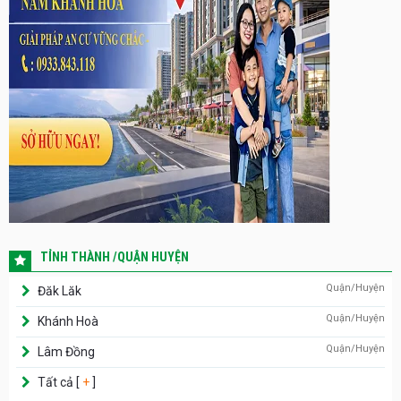
TỈNH THÀNH /QUẬN HUYỆN
Quận/Huyện
Đăk Lăk
Quận/Huyện
Khánh Hoà
Quận/Huyện
Lâm Đồng
Tất cả [
+
]