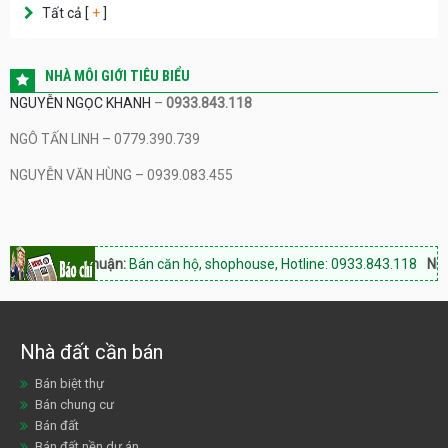
Tất cả [
+
]
NHÀ MÔI GIỚI TIÊU BIỂU
NGUYỄN NGỌC KHANH
–
0933.843.118
NGÔ TẤN LINH – 0779.390.739
NGUYỄN VĂN HÙNG – 0939.083.455
nh Thuận:
Bán căn hộ, shophouse, Hotline: 0933.843.118
Ninh Thuận L
Nhà đất cần bán
Bán biệt thự
Bán chung cư
Bán đất
Bán đất nền dự án