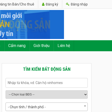
ăng tin Bán/Cho thuê
Đăng ký
Đăng nhập
n
Cẩm nang
Giới thiệu
Liên hệ
TÌM KIẾM BẤT ĐỘNG SẢN
- Chọn tỉnh / thành phố -