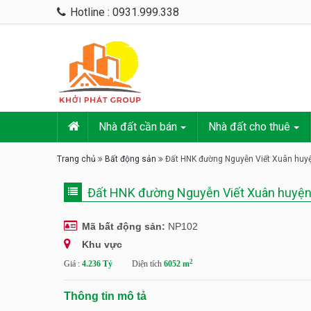
Hotline : 0931.999.338
Nhà đất cần bán
Nhà đất cho thuê
Trang chủ
Bất động sản
Đất HNK đường Nguyễn Viết Xuân huy
Đất HNK đường Nguyễn Viết Xuân huyện
Mã bất động sản:
NP102
Khu vực
2
Giá :
4.236 Tỷ
Diện tích
6052 m
Thông tin mô tả