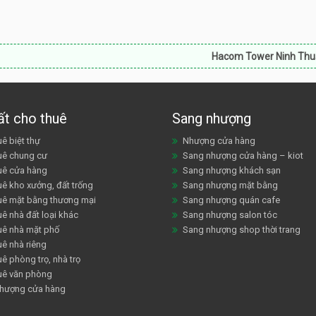
Hacom Tower Ninh Thuận:
Bán căn hộ
ất cho thuê
Sang nhượng
ê biệt thự
Nhượng cửa hàng
uê chung cư
Sang nhượng cửa hàng – kiot
uê cửa hàng
Sang nhượng khách sạn
uê kho xưởng, đất trống
Sang nhượng mặt bằng
uê mặt bằng thương mại
Sang nhượng quán cafe
ê nhà đất loại khác
Sang nhượng salon tóc
uê nhà mặt phố
Sang nhượng shop thời trang
uê nhà riêng
ê phòng trọ, nhà trọ
uê văn phòng
hượng cửa hàng