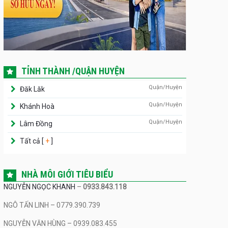
TỈNH THÀNH /QUẬN HUYỆN
Quận/Huyện
Đăk Lăk
Quận/Huyện
Khánh Hoà
Quận/Huyện
Lâm Đồng
Tất cả [
+
]
NHÀ MÔI GIỚI TIÊU BIỂU
NGUYỄN NGỌC KHANH
–
0933.843.118
NGÔ TẤN LINH – 0779.390.739
NGUYỄN VĂN HÙNG – 0939.083.455