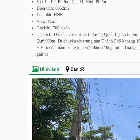
Vị trí:
TT. Phước Dân
, H. Ninh Phước
Diện tích: 6052m2
Loại đất: HNK
View: Nam
Giá bán: 700tr/xào
Tiện ích: Đất nền có vị tí cách đường Quốc Lộ 1A 850m,
Quý
900m. Di chuyển tới trung tâm Thành Phố khoảng 10 
+ Vị trí đất nằm trong khu vực dân cư hiện hữu. Tọa lạc tại
giải trí.
Hình ảnh
Bản đồ