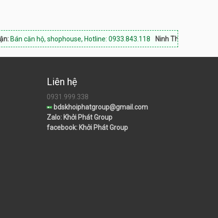
, shophouse, Hotline: 0933.843.118
Ninh Thuận Land:
Chuyên bất động
Liên hệ
0931.999.338
bdskhoiphatgroup@gmail.com
Zalo: Khởi Phát Group
facebook: Khởi Phát Group