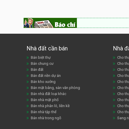
Nhà đất cần bán
Nhà đ
Bán biệt thự
Cho thu
Bán chung cư
Cho th
Bán đất
Cho th
Bán đất nền dự án
Cho th
Bán kho xưởng
Cho th
Bán mặt bằng, sàn văn phòng
Cho thu
Bán nhà đất loại khác
Cho th
Bán nhà mặt phố
Cho th
Bán nhà phân lô, liền kề
Cho thu
Bán nhà tập thể
Cho th
Bán nhà trong ngõ
Sang n