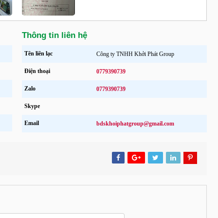
Thông tin liên hệ
Tên liên lạc
Công ty TNHH Khởi Phát Group
Điện thoại
0779390739
Zalo
0779390739
Skype
Email
bdskhoiphatgroup@gmail.com