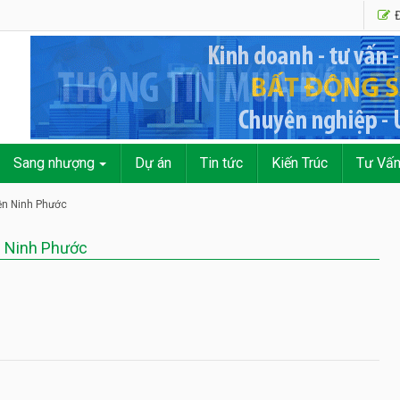
Đ
Sang nhượng
Dự án
Tin tức
Kiến Trúc
Tư Vấ
ện Ninh Phước
 Ninh Phước