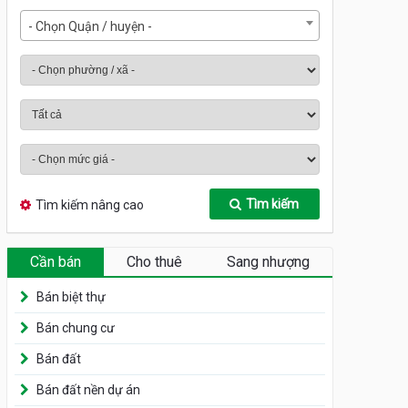
- Chọn Quận / huyện -
Tìm kiếm
Tìm kiếm nâng cao
Cần bán
Cho thuê
Sang nhượng
Bán biệt thự
Bán chung cư
Bán đất
Bán đất nền dự án