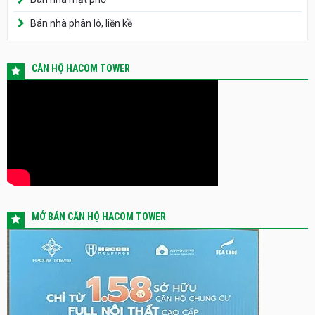
Bán nhà phân lô, liền kề
CĂN HỘ HACOM TOWER
MỞ BÁN CĂN HỘ HACOM TOWER