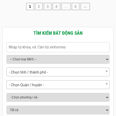
1
2
3
4
…
6
→
TÌM KIẾM BẤT ĐỘNG SẢN
- Chọn tỉnh / thành phố -
- Chọn Quận / huyện -