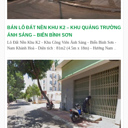
BÁN LÔ ĐẤT NỀN KHU K2 – KHU QUẢNG TRƯỜNG
ÁNH SÁNG – BIỂN BÌNH SƠN
Lô Đất Nền Khu K2 - Khu Công Viên Ánh Sáng - Biển Bình Sơn -
Nam Khánh Hoà - Diện tích : 81m2 (4.5m x 18m) - Hướng Nam ..