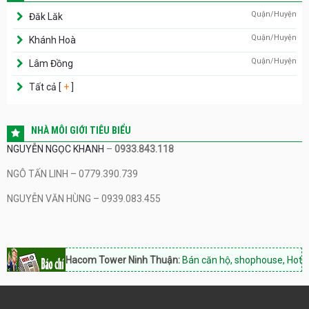
Quận/Huyện
Đăk Lăk
Quận/Huyện
Khánh Hoà
Quận/Huyện
Lâm Đồng
Tất cả [
+
]
NHÀ MÔI GIỚI TIÊU BIỂU
NGUYỄN NGỌC KHANH
–
0933.843.118
NGÔ TẤN LINH – 0779.390.739
NGUYỄN VĂN HÙNG – 0939.083.455
Hacom Tower Ninh Thuận:
Bán căn hộ, shophouse, Hotline: 0933.8