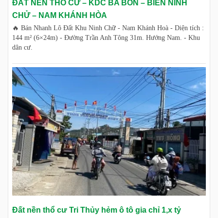
ĐẤT NỀN THỔ CƯ – KDC BA BỒN – BIỂN NINH
CHỬ – NAM KHÁNH HÒA
🔥 Bán Nhanh Lô Đất Khu Ninh Chữ - Nam Khánh Hoà - Diện tích :
144 m² (6×24m) - Đường Trần Anh Tông 31m. Hướng Nam. - Khu
dân cư.
Đất nền thổ cư Tri Thủy hẻm ô tô gia chỉ 1,x tỷ