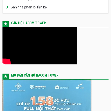
Bán nhà phân lô, liền kề
CĂN HỘ HACOM TOWER
MỞ BÁN CĂN HỘ HACOM TOWER