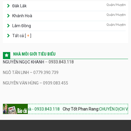
Quận/Huyện
Đăk Lăk
Quận/Huyện
Khánh Hoà
Quận/Huyện
Lâm Đồng
Tất cả [
+
]
NHÀ MÔI GIỚI TIÊU BIỂU
NGUYỄN NGỌC KHANH
–
0933.843.118
NGÔ TẤN LINH – 0779.390.739
NGUYỄN VĂN HÙNG – 0939.083.455
 Khánh Hoà - 0933.843.118
Chợ Tốt Phan Rang:
CHUYÊN DỊCH VỤ BẤT