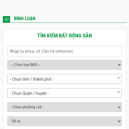
BÌNH LUẬN
TÌM KIẾM BẤT ĐỘNG SẢN
- Chọn tỉnh / thành phố -
- Chọn Quận / huyện -