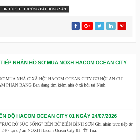
TIN TỨC THỊ TRƯỜNG BẤT ĐỘNG SẢN
 TIẾP NHẬN HỒ SƠ MUA NOXH HACOM OCEAN CITY
SƠ MUA NHÀ Ở XÃ HỘI HACOM OCEAN CITY CƠ HỘI AN CƯ
PHAN RANG Bạn đang tìm kiếm nhà ở xã hội tại Ninh.
ẾN ĐỘ HACOM OCEAN CITY 01 NGÀY 24/07/2026
ỰC RỠ SỨC SỐNG" BÊN BỜ BIỂN BÌNH SƠN Ghi nhận trực tiếp từ
g 24/7 tại dự án NOXH Hacom Ocean City 01: 🏗️ Tòa.