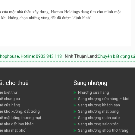
m của một nhà thầu xây dựng, Hacom Holdings đang tìm cho mình một
t khi không chọn những vùng đất đã được "định hình".
line: 0933.843.118
Ninh Thuận Land:
Chuyên bất động sản Phan Rang K
ất cho thuê
Sang nhượng
ê biệt thự
Nhượng cửa hàng
uê chung cư
Sang nhượng cửa hàng – kiot
uê cửa hàng
Sang nhượng khách sạn
uê kho xưởng, đất trống
Sang nhượng mặt bằng
uê mặt bằng thương mại
Sang nhượng quán cafe
ê nhà đất loại khác
Sang nhượng salon tóc
uê nhà mặt phố
Sang nhượng shop thời trang