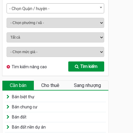
- Chọn Quận / huyện -
Tìm kiếm
Tìm kiếm nâng cao
Cần bán
Cho thuê
Sang nhượng
Bán biệt thự
Bán chung cư
Bán đất
Bán đất nền dự án