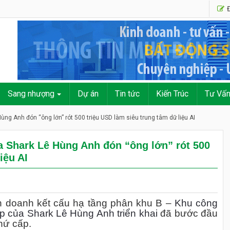
Đ
Sang nhượng
Dự án
Tin tức
Kiến Trúc
Tư Vấ
ùng Anh đón “ông lớn” rót 500 triệu USD làm siêu trung tâm dữ liệu AI
a Shark Lê Hùng Anh đón “ông lớn” rót 500
iệu AI
h doanh kết cấu hạ tầng phân khu B –
Khu công
 của Shark Lê Hùng Anh triển khai
đã bước đầu
hứ cấp.