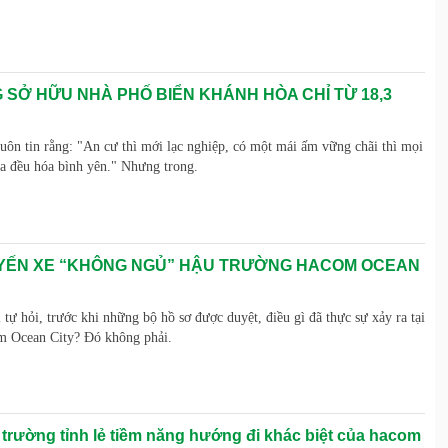
 SỞ HỮU NHÀ PHỐ BIỂN KHÁNH HÒA CHỈ TỪ 18,3
luôn tin rằng: "An cư thì mới lạc nghiệp, có một mái ấm vững chãi thì mọi
ia đều hóa bình yên." Nhưng trong.
ẾN XE “KHÔNG NGỦ” HẬU TRƯỜNG HACOM OCEAN
 tự hỏi, trước khi những bộ hồ sơ được duyệt, điều gì đã thực sự xảy ra tại
m Ocean City? Đó không phải.
 trường tỉnh lẻ tiềm năng hướng đi khác biệt của hacom