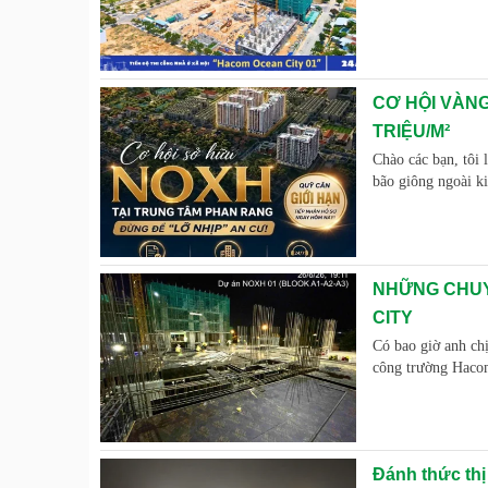
CƠ HỘI VÀNG
TRIỆU/M²
Chào các bạn, tôi 
bão giông ngoài k
NHỮNG CHUY
CITY
Có bao giờ anh chị
công trường Haco
Đánh thức thị