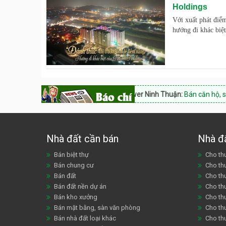
Holdings
Với xuất phát điể
hướng đi khác biệ
Hacom Tower Ninh Thuận:
Bán căn hộ, shophouse, Hot
Nhà đất cần bán
Nhà đ
Bán biệt thự
Cho thu
Bán chung cư
Cho th
Bán đất
Cho th
Bán đất nền dự án
Cho th
Bán kho xưởng
Cho th
Bán mặt bằng, sàn văn phòng
Cho thu
Bán nhà đất loại khác
Cho th