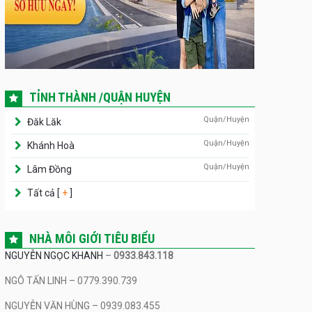
TỈNH THÀNH /QUẬN HUYỆN
Quận/Huyện
Đăk Lăk
Quận/Huyện
Khánh Hoà
Quận/Huyện
Lâm Đồng
Tất cả [
+
]
NHÀ MÔI GIỚI TIÊU BIỂU
NGUYỄN NGỌC KHANH
–
0933.843.118
NGÔ TẤN LINH – 0779.390.739
NGUYỄN VĂN HÙNG – 0939.083.455