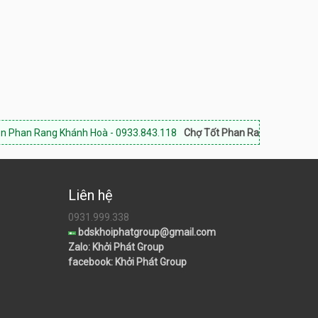
hánh Hoà - 0933.843.118
Chợ Tốt Phan Rang:
CHUYÊN DỊCH VỤ BẤT Đ
Liên hệ
0931.999.338
bdskhoiphatgroup@gmail.com
Zalo: Khởi Phát Group
facebook: Khởi Phát Group