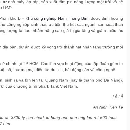
 tư nhà máy lắp ráp, sản xuất tấm pin năng lượng mặt trời và hệ
ệu USD.
 Phân khu B –
Khu công nghiệp Nam Thăng Bình
được định hướng
hu công nghiệp sinh thái, ưu tiên thu hút các ngành sản xuất thân
g lượng tái tạo, nhằm nâng cao giá trị gia tăng và giảm thiểu tác
ên địa bàn, dự án được kỳ vọng trở thành hạt nhân tăng trưởng mới
ụ sở chính tại TP HCM. Các lĩnh vực hoạt động của tập đoàn gồm tư
thuật số, thương mại điện tử, du lịch, bất động sản và công nghệ.
, sinh ra và lớn lên tại Quảng Nam (nay là thành phố Đà Nẵng).
rk” của chương trình Shark Tank Việt Nam.
Lễ Lễ
An Ninh Tiền Tệ
g-du-an-3300-ty-cua-shark-le-hung-anh-don-ong-lon-rot-500-trieu-
57.htm