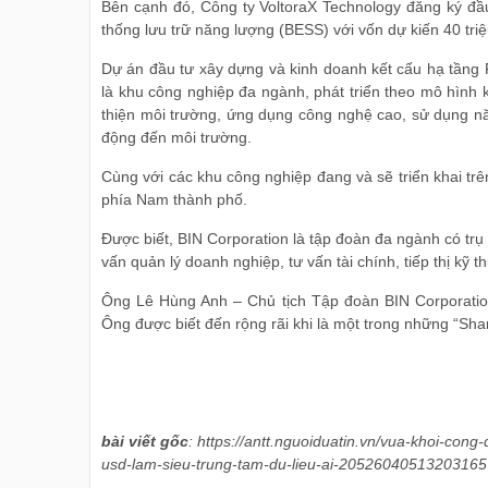
Bên cạnh đó, Công ty VoltoraX Technology đăng ký đầu
thống lưu trữ năng lượng (BESS) với vốn dự kiến 40 tri
Dự án đầu tư xây dựng và kinh doanh kết cấu hạ tầng
là khu công nghiệp đa ngành, phát triển theo mô hình k
thiện môi trường, ứng dụng công nghệ cao, sử dụng năn
động đến môi trường.
Cùng với các khu công nghiệp đang và sẽ triển khai tr
phía Nam thành phố.
Được biết, BIN Corporation là tập đoàn đa ngành có tr
vấn quản lý doanh nghiệp, tư vấn tài chính, tiếp thị kỹ 
Ông Lê Hùng Anh – Chủ tịch Tập đoàn BIN Corporation
Ông được biết đến rộng rãi khi là một trong những “Sha
bài viết gốc
: https://antt.nguoiduatin.vn/vua-khoi-con
usd-lam-sieu-trung-tam-du-lieu-ai-2052604051320316