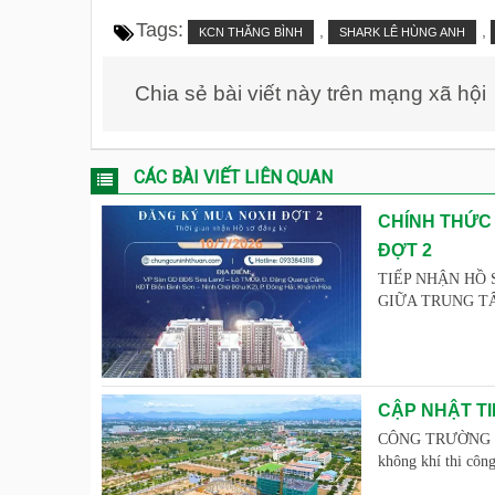
Tags:
,
,
KCN THĂNG BÌNH
SHARK LÊ HÙNG ANH
Chia sẻ bài viết này trên mạng xã hội
CÁC BÀI VIẾT LIÊN QUAN
CHÍNH THỨC
ĐỢT 2
TIẾP NHẬN HỒ 
GIỮA TRUNG TÂM 
CẬP NHẬT TI
CÔNG TRƯỜNG "R
không khí thi côn