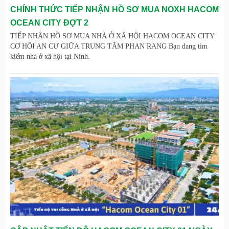
CHÍNH THỨC TIẾP NHẬN HỒ SƠ MUA NOXH HACOM
OCEAN CITY ĐỢT 2
TIẾP NHẬN HỒ SƠ MUA NHÀ Ở XÃ HỘI HACOM OCEAN CITY
CƠ HỘI AN CƯ GIỮA TRUNG TÂM PHAN RANG Bạn đang tìm
kiếm nhà ở xã hội tại Ninh.