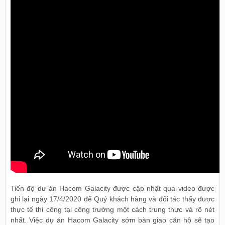
Tiến độ dư án Hacom Galacity được cập nhật qua video được
ghi lại ngày 17/4/2020 để Quý khách hàng và đối tác thấy được
thực tế thi công tại công trường một cách trung thực và rõ nét
nhất. Việc dự án Hacom Galacity sớm bàn giao căn hộ sẽ tạo