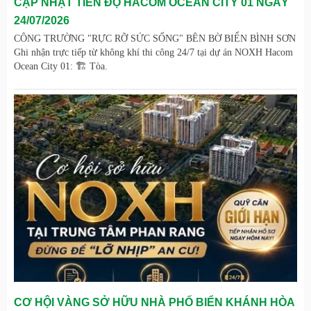
CẬP NHẬT TIẾN ĐỘ HACOM OCEAN CITY 01 NGÀY
24/07/2026
CÔNG TRƯỜNG "RỰC RỠ SỨC SỐNG" BÊN BỜ BIỂN BÌNH SƠN
Ghi nhận trực tiếp từ không khí thi công 24/7 tại dự án NOXH Hacom
Ocean City 01: 🏗️ Tòa.
CƠ HỘI VÀNG SỞ HỮU NHÀ PHỐ BIỂN KHÁNH HÒA