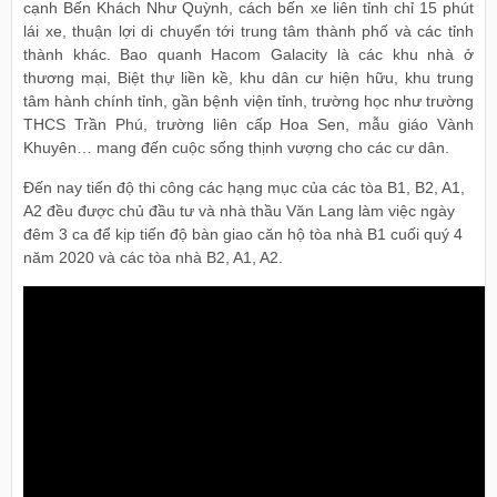
cạnh Bến Khách Như Quỳnh, cách bến xe liên tỉnh chỉ 15 phút
lái xe, thuận lợi di chuyển tới trung tâm thành phố và các tỉnh
thành khác. Bao quanh Hacom Galacity là các khu nhà ở
thương mại, Biệt thự liền kề, khu dân cư hiện hữu, khu trung
tâm hành chính tỉnh, gần bệnh viện tỉnh, trường học như trường
THCS Trần Phú, trường liên cấp Hoa Sen, mẫu giáo Vành
Khuyên… mang đến cuộc sống thịnh vượng cho các cư dân.
Đến nay tiến độ thi công các hạng mục của các tòa B1, B2, A1,
A2 đều được chủ đầu tư và nhà thầu Văn Lang làm việc ngày
đêm 3 ca để kịp tiến độ bàn giao căn hộ tòa nhà B1 cuối quý 4
năm 2020 và các tòa nhà B2, A1, A2.