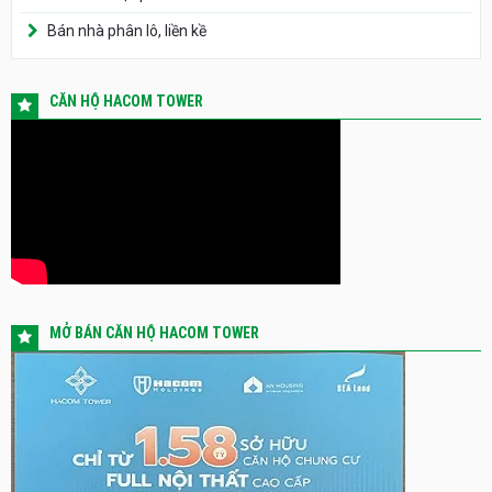
Bán nhà phân lô, liền kề
CĂN HỘ HACOM TOWER
MỞ BÁN CĂN HỘ HACOM TOWER