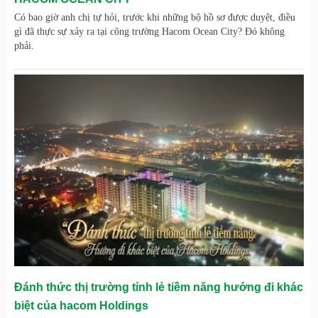
Có bao giờ anh chị tự hỏi, trước khi những bộ hồ sơ được duyệt, điều
gì đã thực sự xảy ra tại công trường Hacom Ocean City? Đó không
phải.
Đánh thức thị trường tỉnh lẻ tiềm năng hướng đi khác
biệt của hacom Holdings