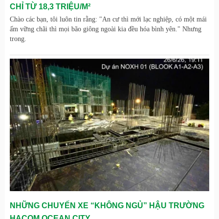
CHỈ TỪ 18,3 TRIỆU/M²
Chào các bạn, tôi luôn tin rằng: "An cư thì mới lạc nghiệp, có một mái
ấm vững chãi thì mọi bão giông ngoài kia đều hóa bình yên." Nhưng
trong.
NHỮNG CHUYẾN XE “KHÔNG NGỦ” HẬU TRƯỜNG
HACOM OCEAN CITY