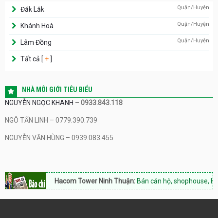
Quận/Huyện
Đăk Lăk
Quận/Huyện
Khánh Hoà
Quận/Huyện
Lâm Đồng
Tất cả [
+
]
NHÀ MÔI GIỚI TIÊU BIỂU
NGUYỄN NGỌC KHANH
–
0933.843.118
NGÔ TẤN LINH – 0779.390.739
NGUYỄN VĂN HÙNG – 0939.083.455
Hacom Tower Ninh Thuận:
Bán căn hộ, shophouse, Hotline: 0