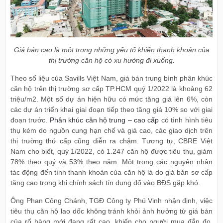
Giá bán cao là một trong những yếu tố khiến thanh khoản của
thị trường căn hộ có xu hướng đi xuống.
Theo số liệu của Savills Việt Nam, giá bán trung bình phân khúc
căn hộ trên thị trường sơ cấp TP.HCM quý 1/2022 là khoảng 62
triệu/m2. Một số dự án hiện hữu có mức tăng giá lên 6%, còn
các dự án triển khai giai đoạn tiếp theo tăng giá 10% so với giai
đoạn trước.
Phân khúc căn hộ trung – cao cấp
có tình hình tiêu
thụ kém do nguồn cung hạn chế và giá cao, các giao dịch trên
thị trường thứ cấp cũng diễn ra chậm. Tương tự, CBRE Việt
Nam cho biết, quý 1/2022, có 1.247 căn hộ được tiêu thụ, giảm
78% theo quý và 53% theo năm. Một trong các nguyên nhân
tác động đến tính thanh khoản của căn hộ là do giá bán sơ cấp
tăng cao trong khi chính sách tín dụng đổ vào BĐS gặp khó.
Ông Phan Công Chánh, TGĐ Công ty Phú Vinh nhận định, việc
tiêu thụ căn hộ lao dốc không tránh khỏi ảnh hưởng từ giá bán
của rổ hàng mới đang rất cao, khiến cho người mua đắn đo,