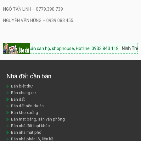
NGÔ TẤN LINH – 0779.390.739
NGUYỄN VĂN HÙNG – 0939.083.455
uận:
Bán căn hộ, shophouse, Hotline: 0933.843.118
Ninh Thuận Land:
C
Nhà đất cần bán
Bán biệt thự
Bán chung cư
Bán đất
Bán đất nền dự án
Bán kho xưởng
Bán mặt bằng, sàn văn phòng
Bán nhà đất loại khác
Bán nhà mặt phố
Bán nhà phân lô, liền kề