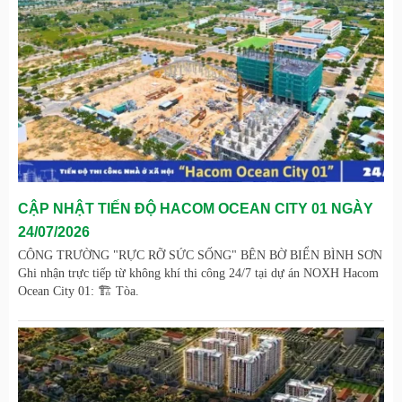
CẬP NHẬT TIẾN ĐỘ HACOM OCEAN CITY 01 NGÀY
24/07/2026
CÔNG TRƯỜNG "RỰC RỠ SỨC SỐNG" BÊN BỜ BIỂN BÌNH SƠN
Ghi nhận trực tiếp từ không khí thi công 24/7 tại dự án NOXH Hacom
Ocean City 01: 🏗️ Tòa.