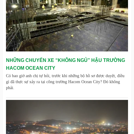
NHỮNG CHUYẾN XE “KHÔNG NGỦ” HẬU TRƯỜNG
HACOM OCEAN CITY
Có bao giờ anh chị tự hỏi, trước khi những bộ hồ sơ được duyệt, điều
gì đã thực sự xảy ra tại công trường Hacom Ocean City? Đó không
phải.