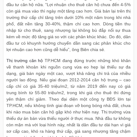
đầu tư căn hộ nữa. “Lợi nhuận cho thuê căn hộ chưa đến 4-5%
còn giá mua vào thì ngày một tăng cao hơn. Giá bán lại trên thị
trường thứ cấp chỉ tăng trên dưới 10% một năm trong khi nhà
phố, đất nền tăng 30-40%, thậm chí cao hơn. Dòng tiền thu
nhập từ cho thuê, sang nhượng lại không bù đắp nổi sự thua
kém về mức độ tăng giá so với các phân khúc khác. Do đó, dân
đầu tư có khuynh hướng chuyển dần sang các phân khúc cho
lợi nhuận cao hơn cũng dễ hiểu”, ông Biên chia sẻ.
Thị trường căn hộ
TP.HCM đang đứng trước những khó khăn
về thanh khoản khi nguồn cung vừa eo hẹp lại thiếu sự đa
dạng, giá bán ngày một cao, vượt khả năng chi trả của nhiều
người lao động. Nếu giai đoạn 2012-2014 căn hộ trung – cao
cấp chỉ có giá 35-40 triệu/m2, từ năm 2019 đến nay có giá
trung bình từ 55-80 triệu/m2, trong khi giá cho thuê thì đứng
yên thậm chí giảm. Theo đại diện một công ty BĐS lớn tại
TP.HCM, nếu không tính giai đoạn vỡ bong bóng nhà đất, chưa
khi nào mua bán căn hộ gặp khó như hiện nay. Thị trường vừa
thiếu dự án bán vừa thiếu người ở thực mua. Nhà đầu tư không
còn mặn mà với loại hình này, nhất là dân đầu tư dài hạn vì giá
sơ cấp cao, khó ra hàng thứ cấp, giá sang nhượng tăng chậm