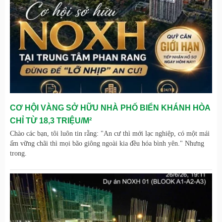
CƠ HỘI VÀNG SỞ HỮU NHÀ PHỐ BIỂN KHÁNH HÒA
CHỈ TỪ 18,3 TRIỆU/M²
Chào các bạn, tôi luôn tin rằng: "An cư thì mới lạc nghiệp, có một mái
ấm vững chãi thì mọi bão giông ngoài kia đều hóa bình yên." Nhưng
trong.