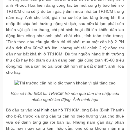
anh Phước Hòa hiện đang công tác tại một công ty bảo hiểm ở
TP.HCM chia sẻ lý do tạm gác ý định mua nhà tại TP.HCM trong
năm nay. Anh cho biết, giá nhà cứ tiếp tục tăng trong khi thu
nhập thì chịu ảnh hưởng nặng vì dịch, sau nữa là lạm phát còn
khiến vật giá leo thang, chi phí sinh hoạt dội lên khiến dân lao
động làm công như anh phải chắt chiu, tính toán thận trọng.
“Tính theo nhu cầu gia đình thì tôi phải mua một căn hộ 2 PN
diện tích tầm 60m2 trở lên, nhưng với tài chính 2 tỷ đồng thì
gần như bất khả thi ở TP.HCM. Dù tìm nguồn hàng ở thị trường
thứ cấp hay hỏi thăm dự án đang bán, giá cũng toàn 45-60 triệu
đồng/m2, mua căn hộ Sài Gòn đắt hơn nhà đất ở tỉnh”, anh Hòa
cho hay.
Việc sở hữu BĐS tại TP.HCM trở nên quá tầm thu nhập của
nhiều người lao động. Ảnh minh họa
Bỏ đầu tư vào
loại hình căn hộ
TP.HCM, ông Biên (Bình Thạnh)
cho biết, trước kia ông đầu tư căn hộ theo hướng vừa cho thuê
vừa để dành tăng giá rồi bán lại. Những năm gần đây phân
khúc này ngày càng kém hấp dẫn, ông cũng không mặn mà