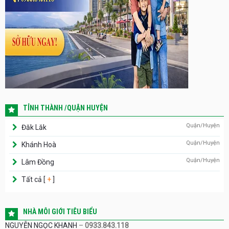
TỈNH THÀNH /QUẬN HUYỆN
Quận/Huyện
Đăk Lăk
Quận/Huyện
Khánh Hoà
Quận/Huyện
Lâm Đồng
Tất cả [
+
]
NHÀ MÔI GIỚI TIÊU BIỂU
NGUYỄN NGỌC KHANH
–
0933.843.118