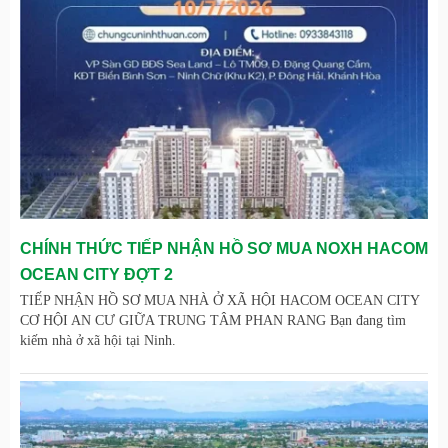
CHÍNH THỨC TIẾP NHẬN HỒ SƠ MUA NOXH HACOM
OCEAN CITY ĐỢT 2
TIẾP NHẬN HỒ SƠ MUA NHÀ Ở XÃ HỘI HACOM OCEAN CITY
CƠ HỘI AN CƯ GIỮA TRUNG TÂM PHAN RANG Bạn đang tìm
kiếm nhà ở xã hội tại Ninh.