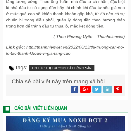
tăng tương xứng. Theo ông Tuấn, nhà đầu tư cá nhân, đặc biệt
là nhà đầu tư sử dụng đòn bẩy tài chính khi đầu tư nếu giá neo
ở mức quá cao sẽ khiến thanh khoản gặp khó, từ đó nên có sự
chuẩn bị trong điều phối, quản lý dòng tiền theo hướng thận
trọng hơn để tránh đầu tự thua lỗ, mắc kẹt dòng tiền.
( Theo Phương Uyên – Thanhnienviet)
Link gốc:
http://thanhnienviet.vn/2022/06/13/thi-truong-can-ho-
lo-tac-thanh-khoan-vi-gia-tang-cao
Tags:
TIN TỨC THỊ TRƯỜNG BẤT ĐỘNG SẢN
Chia sẻ bài viết này trên mạng xã hội
CÁC BÀI VIẾT LIÊN QUAN