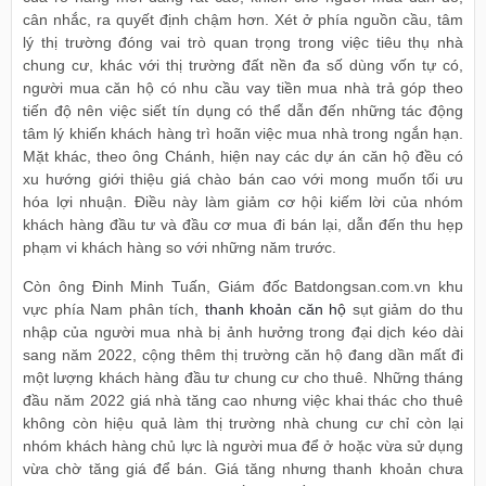
cân nhắc, ra quyết định chậm hơn. Xét ở phía nguồn cầu, tâm
lý thị trường đóng vai trò quan trọng trong việc tiêu thụ nhà
chung cư, khác với thị trường đất nền đa số dùng vốn tự có,
người mua căn hộ có nhu cầu vay tiền mua nhà trả góp theo
tiến độ nên việc siết tín dụng có thể dẫn đến những tác động
tâm lý khiến khách hàng trì hoãn việc mua nhà trong ngắn hạn.
Mặt khác, theo ông Chánh, hiện nay các dự án căn hộ đều có
xu hướng giới thiệu giá chào bán cao với mong muốn tối ưu
hóa lợi nhuận. Điều này làm giảm cơ hội kiếm lời của nhóm
khách hàng đầu tư và đầu cơ mua đi bán lại, dẫn đến thu hẹp
phạm vi khách hàng so với những năm trước.
Còn ông Đinh Minh Tuấn, Giám đốc Batdongsan.com.vn khu
vực phía Nam phân tích,
thanh khoản căn hộ
sụt giảm do thu
nhập của người mua nhà bị ảnh hưởng trong đại dịch kéo dài
sang năm 2022, cộng thêm thị trường căn hộ đang dần mất đi
một lượng khách hàng đầu tư chung cư cho thuê. Những tháng
đầu năm 2022 giá nhà tăng cao nhưng việc khai thác cho thuê
không còn hiệu quả làm thị trường nhà chung cư chỉ còn lại
nhóm khách hàng chủ lực là người mua để ở hoặc vừa sử dụng
vừa chờ tăng giá để bán. Giá tăng nhưng thanh khoản chưa