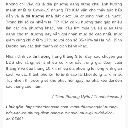
Không chỉ vậy, dù là địa phương đang hứng chịu ảnh hưởng
mạnh nhất từ Covid-19 nhưng TP.HCM vẫn cho thấy sức hấp
dẫn và là
thị trường nhà đất
được ưa chuộng nhất cả nước.
Trong khi số ca nhiễm tại TP.HCM có xu hướng tăng gấp nhiều
lần các địa phương khác, nhu cầu tìm mua và sự quan tâm
dành cho thị trường này vẫn ghi nhận mức độ cao nhất, mức
giảm cũng chỉ ở tầm 17% so với con số 35-40% tại Hà Nội, Bình
Dương hay các tỉnh thành có dịch bệnh khác.
Nhận định về
thị trường trong tháng 9
tới đây, các chuyên gia
BĐS cho rằng, sẽ ít nhiều có khởi sắc trong giai đoạn cuối
tháng 9 và đầu tháng 10 khi nhiều địa phương lới lỏng lệnh giãn
cách và các thành phố lớn từ từ đi vào tái khởi động lại kinh tế.
Tuy nhiên thị trường sẽ khó phục hồi ngay mà phải kéo dài đến
các tháng cuối năm.
( Theo Phương Uyên / Thanhnienviet )
Link gốc:
https://batdongsan.com.vn/tin-thi-truong/thi-truong-
bds-van-co-nhung-diem-sang-hut-nguoi-mua-giua-dai-dich-
ar107463