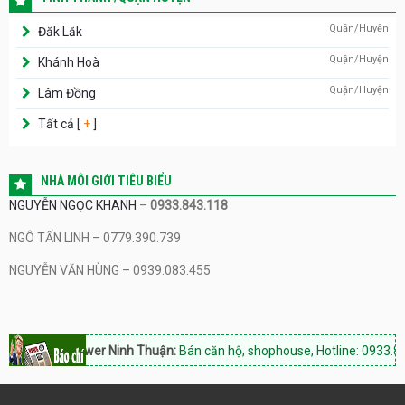
Quận/Huyện
Đăk Lăk
Quận/Huyện
Khánh Hoà
Quận/Huyện
Lâm Đồng
Tất cả [
+
]
NHÀ MÔI GIỚI TIÊU BIỂU
NGUYỄN NGỌC KHANH
–
0933.843.118
NGÔ TẤN LINH – 0779.390.739
NGUYỄN VĂN HÙNG – 0939.083.455
om Tower Ninh Thuận:
Bán căn hộ, shophouse, Hotline: 0933.843.118