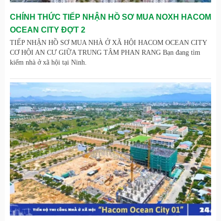
CHÍNH THỨC TIẾP NHẬN HỒ SƠ MUA NOXH HACOM
OCEAN CITY ĐỢT 2
TIẾP NHẬN HỒ SƠ MUA NHÀ Ở XÃ HỘI HACOM OCEAN CITY
CƠ HỘI AN CƯ GIỮA TRUNG TÂM PHAN RANG Bạn đang tìm
kiếm nhà ở xã hội tại Ninh.