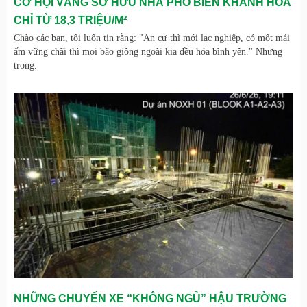
CƠ HỘI VÀNG SỞ HỮU NHÀ PHỐ BIỂN KHÁNH HÒA
CHỈ TỪ 18,3 TRIỆU/M²
Chào các bạn, tôi luôn tin rằng: "An cư thì mới lạc nghiệp, có một mái
ấm vững chãi thì mọi bão giông ngoài kia đều hóa bình yên." Nhưng
trong.
NHỮNG CHUYẾN XE “KHÔNG NGỦ” HẬU TRƯỜNG