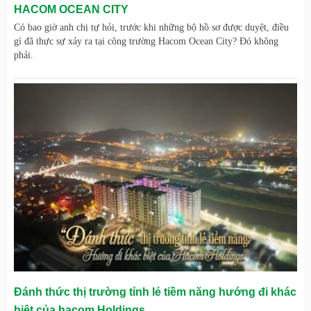
HACOM OCEAN CITY
Có bao giờ anh chị tự hỏi, trước khi những bộ hồ sơ được duyệt, điều
gì đã thực sự xảy ra tại công trường Hacom Ocean City? Đó không
phải.
Đánh thức thị trường tỉnh lẻ tiềm năng hướng đi khác
biệt của hacom Holdings