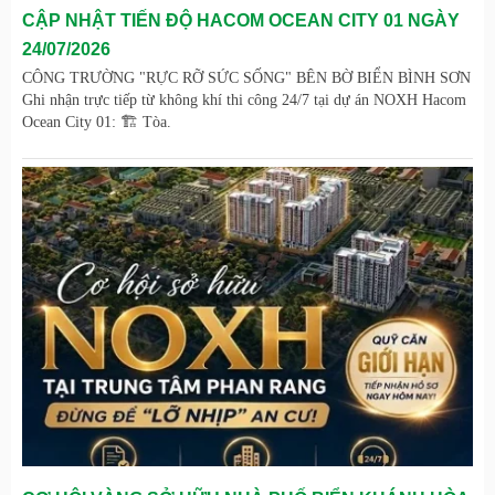
CẬP NHẬT TIẾN ĐỘ HACOM OCEAN CITY 01 NGÀY
24/07/2026
CÔNG TRƯỜNG "RỰC RỠ SỨC SỐNG" BÊN BỜ BIỂN BÌNH SƠN
Ghi nhận trực tiếp từ không khí thi công 24/7 tại dự án NOXH Hacom
Ocean City 01: 🏗️ Tòa.