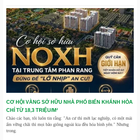
CƠ HỘI VÀNG SỞ HỮU NHÀ PHỐ BIỂN KHÁNH HÒA
CHỈ TỪ 18,3 TRIỆU/M²
Chào các bạn, tôi luôn tin rằng: "An cư thì mới lạc nghiệp, có một mái
ấm vững chãi thì mọi bão giông ngoài kia đều hóa bình yên." Nhưng
trong.