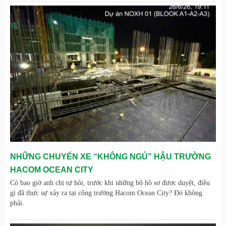
NHỮNG CHUYẾN XE “KHÔNG NGỦ” HẬU TRƯỜNG
HACOM OCEAN CITY
Có bao giờ anh chị tự hỏi, trước khi những bộ hồ sơ được duyệt, điều
gì đã thực sự xảy ra tại công trường Hacom Ocean City? Đó không
phải.