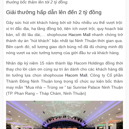
thưởng bốc thăm lên tới 2 tỷ đồng.
Giải thưởng hấp dẫn lên đến 2 tỷ đồng
Gây sức hút với khách hàng bởi sở hữu nhiều ưu thế vượt trội:
vị trí đắc địa, hạ tầng đồng bộ, tiện ích vượt trội, quy hoạch bài
bản, sổ đỏ lâu dài,… shophouse
Hacom Mall
nhanh chóng trở
thành dự án “hút khách” bậc nhất tại Ninh Thuận thời gian qua.
Bên cạnh đó, số lượng giao dịch bùng nổ đã đủ chứng minh độ
nóng vượt xa sức tưởng tượng của giới đầu tư và khách hàng.
Nhân dịp kỷ niệm 15 năm thành lập Hacom Holdings đồng thời
thay cho lời cảm ơn cùng sự tri ân dành cho các khách hàng đã
tin tưởng lựa chọn shophouse
Hacom Mall
, Công ty Cổ phần
Thành Đông Ninh Thuận long trọng tổ chức sự kiện bốc thăm
may mắn “Mua nhà – Trúng xe ” tại Sunrise Palace Ninh Thuận
(TP. Phan Rang – Tháp Chàm, Ninh Thuận)