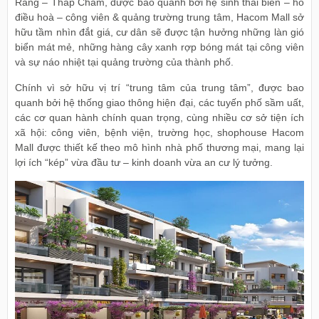
Rang – Tháp Chàm, được bao quanh bởi hệ sinh thái biển – hồ
điều hoà – công viên & quảng trường trung tâm, Hacom Mall sở
hữu tầm nhìn đắt giá, cư dân sẽ được tận hưởng những làn gió
biển mát mẻ, những hàng cây xanh rợp bóng mát tại công viên
và sự náo nhiệt tại quảng trường của thành phố.
Chính vì sở hữu vị trí “trung tâm của trung tâm”, được bao
quanh bởi hệ thống giao thông hiện đại, các tuyến phố sầm uất,
các cơ quan hành chính quan trọng, cùng nhiều cơ sở tiện ích
xã hội: công viên, bệnh viện, trường học, shophouse Hacom
Mall được thiết kế theo mô hình nhà phố thương mại, mang lại
lợi ích “kép” vừa đầu tư – kinh doanh vừa an cư lý tưởng.