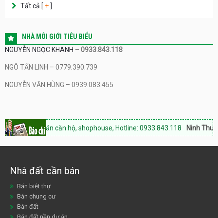
Tất cả [
+
]
NHÀ MÔI GIỚI TIÊU BIỂU
NGUYỄN NGỌC KHANH
–
0933.843.118
NGÔ TẤN LINH – 0779.390.739
NGUYỄN VĂN HÙNG – 0939.083.455
n:
Bán căn hộ, shophouse, Hotline: 0933.843.118
Ninh Thuận Land:
Chu
Nhà đất cần bán
Bán biệt thự
Bán chung cư
Bán đất
Bán đất nền dự án