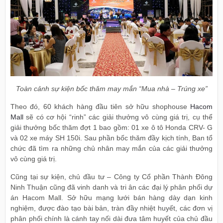
Toàn cảnh sự kiện bốc thăm may mắn “Mua nhà – Trúng xe”
Theo đó, 60 khách hàng đầu tiên sở hữu shophouse
Hacom
Mall
sẽ có cơ hội “rinh” các giải thưởng vô cùng giá trị, cụ thể
giải thưởng bốc thăm đợt 1 bao gồm: 01 xe ô tô Honda CRV- G
và 02 xe máy SH 150i. Sau phần bốc thăm đầy kịch tính, Ban tổ
chức đã tìm ra những chủ nhân may mắn của các giải thưởng
vô cùng giá trị.
Cũng tại sự kiện, chủ đầu tư – Công ty Cổ phần Thành Đông
Ninh Thuận cũng đã vinh danh và tri ân các đại lý phân phối dự
án Hacom Mall. Sở hữu mạng lưới bán hàng dày dạn kinh
nghiệm, được đào tạo bài bản, tràn đầy nhiệt huyết, các đơn vị
phân phối chính là cánh tay nối dài đưa tâm huyết của chủ đầu