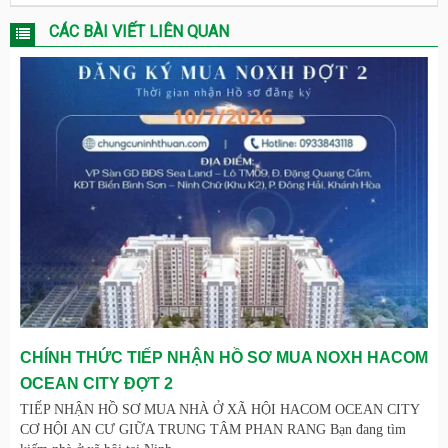
CÁC BÀI VIẾT LIÊN QUAN
CHÍNH THỨC TIẾP NHẬN HỒ SƠ MUA NOXH HACOM
OCEAN CITY ĐỢT 2
TIẾP NHẬN HỒ SƠ MUA NHÀ Ở XÃ HỘI HACOM OCEAN CITY
CƠ HỘI AN CƯ GIỮA TRUNG TÂM PHAN RANG Bạn đang tìm