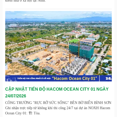
kiếm nhà ở xã hội tại Ninh.
CẬP NHẬT TIẾN ĐỘ HACOM OCEAN CITY 01 NGÀY
24/07/2026
CÔNG TRƯỜNG "RỰC RỠ SỨC SỐNG" BÊN BỜ BIỂN BÌNH SƠN
Ghi nhận trực tiếp từ không khí thi công 24/7 tại dự án NOXH Hacom
Ocean City 01: 🏗️ Tòa.