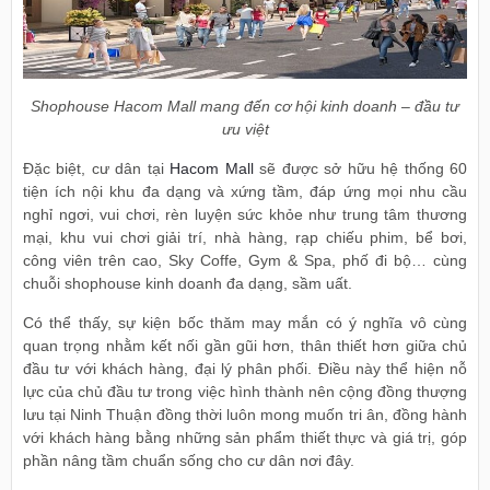
Shophouse Hacom Mall mang đến cơ hội kinh doanh – đầu tư
ưu việt
Đặc biệt, cư dân tại
Hacom Mall
sẽ được sở hữu hệ thống 60
tiện ích nội khu đa dạng và xứng tầm, đáp ứng mọi nhu cầu
nghỉ ngơi, vui chơi, rèn luyện sức khỏe như trung tâm thương
mại, khu vui chơi giải trí, nhà hàng, rạp chiếu phim, bể bơi,
công viên trên cao, Sky Coffe, Gym & Spa, phố đi bộ… cùng
chuỗi shophouse kinh doanh đa dạng, sầm uất.
Có thể thấy, sự kiện bốc thăm may mắn có ý nghĩa vô cùng
quan trọng nhằm kết nối gần gũi hơn, thân thiết hơn giữa chủ
đầu tư với khách hàng, đại lý phân phối. Điều này thể hiện nỗ
lực của chủ đầu tư trong việc hình thành nên cộng đồng thượng
lưu tại Ninh Thuận đồng thời luôn mong muốn tri ân, đồng hành
với khách hàng bằng những sản phẩm thiết thực và giá trị, góp
phần nâng tầm chuẩn sống cho cư dân nơi đây.