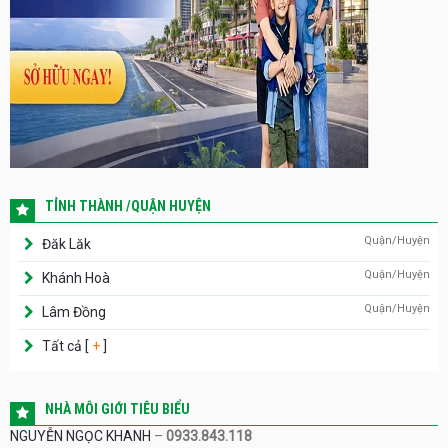
TỈNH THÀNH /QUẬN HUYỆN
Quận/Huyện
Đăk Lăk
Quận/Huyện
Khánh Hoà
Quận/Huyện
Lâm Đồng
Tất cả [
+
]
NHÀ MÔI GIỚI TIÊU BIỂU
NGUYỄN NGỌC KHANH
–
0933.843.118