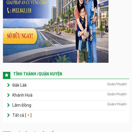
TỈNH THÀNH /QUẬN HUYỆN
Quận/Huyện
Đăk Lăk
Quận/Huyện
Khánh Hoà
Quận/Huyện
Lâm Đồng
Tất cả [
+
]