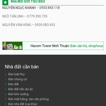
NHÀ MÔI GIỚI TIÊU BIỂU
NGUYỄN NGỌC KHANH
–
0933.843.118
NGÔ TẤN LINH – 0779.390.739
NGUYỄN VĂN HÙNG – 0939.083.455
Hacom Tower Ninh Thuận:
Bán căn hộ, shophouse, Hotl
Nhà đất cần bán
Bán biệt thự
Bán chung cư
Bán đất
Bán đất nền dự án
Bán kho xưởng
Bán mặt bằng, sàn văn phòng
Bán nhà đất loại khác