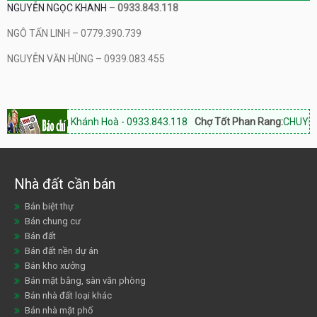
NGUYỄN NGỌC KHANH
–
0933.843.118
NGÔ TẤN LINH – 0779.390.739
NGUYỄN VĂN HÙNG – 0939.083.455
 Phan Rang Khánh Hoà - 0933.843.118
Chợ Tốt Phan Rang:
CHUYÊN DỊC
Nhà đất cần bán
Bán biệt thự
Bán chung cư
Bán đất
Bán đất nền dự án
Bán kho xưởng
Bán mặt bằng, sàn văn phòng
Bán nhà đất loại khác
Bán nhà mặt phố