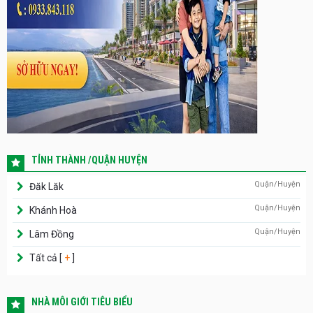
TỈNH THÀNH /QUẬN HUYỆN
Quận/Huyện
Đăk Lăk
Quận/Huyện
Khánh Hoà
Quận/Huyện
Lâm Đồng
Tất cả [
+
]
NHÀ MÔI GIỚI TIÊU BIỂU