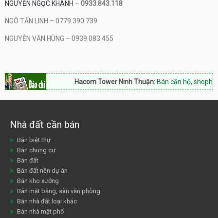
NGUYỄN NGỌC KHANH
–
0933.843.118
NGÔ TẤN LINH – 0779.390.739
NGUYỄN VĂN HÙNG – 0939.083.455
Hacom Tower Ninh Thuận:
Bán căn hộ, shophouse, 
Nhà đất cần bán
Bán biệt thự
Bán chung cư
Bán đất
Bán đất nền dự án
Bán kho xưởng
Bán mặt bằng, sàn văn phòng
Bán nhà đất loại khác
Bán nhà mặt phố