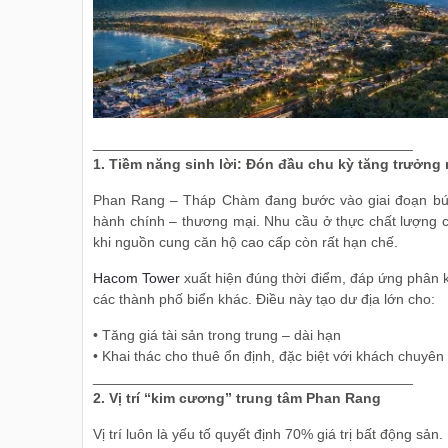
________________________________________
1. Tiềm năng sinh lời: Đón đầu chu kỳ tăng trưởn
Phan Rang – Tháp Chàm đang bước vào giai đoạn bứt ph
hành chính – thương mại. Nhu cầu ở thực chất lượng c
khi nguồn cung căn hộ cao cấp còn rất hạn chế.
Hacom Tower
xuất hiện đúng thời điểm, đáp ứng phân 
các thành phố biển khác. Điều này tạo dư địa lớn cho:
• Tăng giá tài sản trong trung – dài hạn
• Khai thác cho thuê ổn định, đặc biệt với khách chuyên 
________________________________________
2. Vị trí “kim cương” trung tâm Phan Rang
Vị trí luôn là yếu tố quyết định 70% giá trị bất động sản.