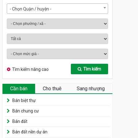
- Chọn Quận / huyện -
Tìm kiếm
Tìm kiếm nâng cao
Cần bán
Cho thuê
Sang nhượng
Bán biệt thự
Bán chung cư
Bán đất
Bán đất nền dự án