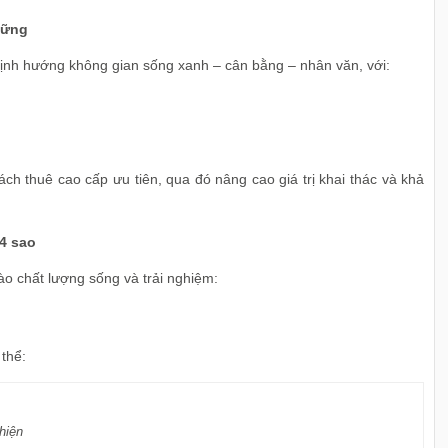
vững
định hướng không gian sống xanh – cân bằng – nhân văn, với:
h thuê cao cấp ưu tiên, qua đó nâng cao giá trị khai thác và khả
 4 sao
o chất lượng sống và trải nghiệm:
 thể:
hiện