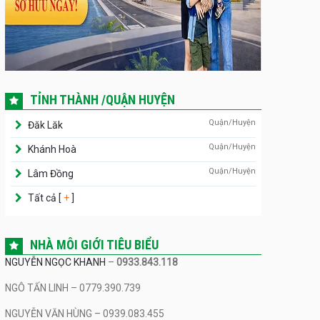
TỈNH THÀNH /QUẬN HUYỆN
Quận/Huyện
Đăk Lăk
Quận/Huyện
Khánh Hoà
Quận/Huyện
Lâm Đồng
Tất cả [
+
]
NHÀ MÔI GIỚI TIÊU BIỂU
NGUYỄN NGỌC KHANH
–
0933.843.118
NGÔ TẤN LINH – 0779.390.739
NGUYỄN VĂN HÙNG – 0939.083.455