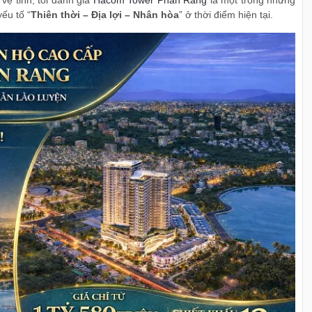
vệ tinh, tôi đánh giá
Hacom Tower Phan Rang
là một trong những
ếu tố “
Thiên thời – Địa lợi – Nhân hòa
” ở thời điểm hiện tại.