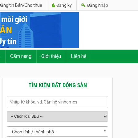
ăng tin Bán/Cho thuê
Đăng ký
Đăng nhập
n
Cẩm nang
Giới thiệu
Liên hệ
TÌM KIẾM BẤT ĐỘNG SẢN
- Chọn tỉnh / thành phố -