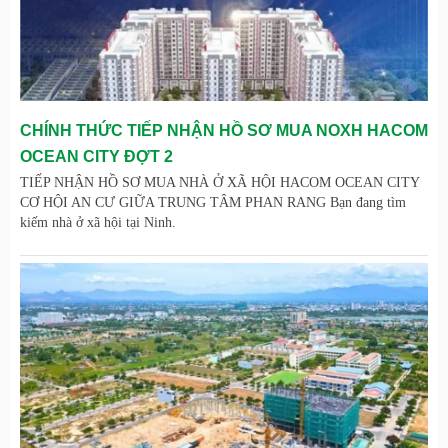
CHÍNH THỨC TIẾP NHẬN HỒ SƠ MUA NOXH HACOM
OCEAN CITY ĐỢT 2
TIẾP NHẬN HỒ SƠ MUA NHÀ Ở XÃ HỘI HACOM OCEAN CITY
CƠ HỘI AN CƯ GIỮA TRUNG TÂM PHAN RANG Bạn đang tìm
kiếm nhà ở xã hội tại Ninh.