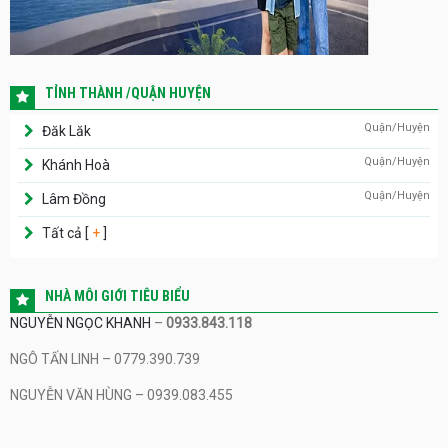
TỈNH THÀNH /QUẬN HUYỆN
Quận/Huyện
Đăk Lăk
Quận/Huyện
Khánh Hoà
Quận/Huyện
Lâm Đồng
Tất cả [
+
]
NHÀ MÔI GIỚI TIÊU BIỂU
NGUYỄN NGỌC KHANH
–
0933.843.118
NGÔ TẤN LINH – 0779.390.739
NGUYỄN VĂN HÙNG – 0939.083.455