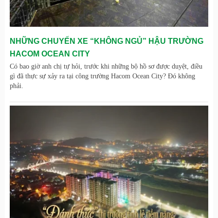
NHỮNG CHUYẾN XE “KHÔNG NGỦ” HẬU TRƯỜNG
HACOM OCEAN CITY
Có bao giờ anh chị tự hỏi, trước khi những bộ hồ sơ được duyệt, điều
gì đã thực sự xảy ra tại công trường Hacom Ocean City? Đó không
phải.