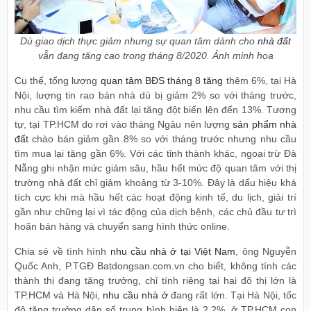
Dù giao dịch thực giảm nhưng sự quan tâm dành cho
nhà đất
vẫn đang tăng cao trong tháng 8/2020. Ảnh minh họa
Cụ thể, tổng lượng
quan tâm BĐS tháng 8 tăng
thêm 6%, tại Hà
Nội, lượng tin rao bán nhà dù bị giảm 2% so với tháng trước,
nhu cầu tìm kiếm nhà đất lại tăng đột biến lên đến 13%. Tương
tự, tại TP.HCM do rơi vào tháng Ngâu nên lượng
sản phẩm nhà
đất
chào bán giảm gần 8% so với tháng trước nhưng nhu cầu
tìm mua lại tăng gần 6%. Với các tỉnh thành khác, ngoại trừ Đà
Nẵng ghi nhận mức giảm sâu, hầu hết mức độ quan tâm với thị
trường nhà đất chỉ giảm khoảng từ 3-10%. Đây là dấu hiệu khá
tích cực khi mà hầu hết các hoạt động kinh tế, du lịch, giải trí
gần như chững lại vì tác động của dịch bệnh, các chủ đầu tư trì
hoãn bán hàng và chuyển sang hình thức online.
Chia sẻ về tình hình
nhu cầu nhà ở tại Việt Nam
, ông Nguyễn
Quốc Anh, P.TGĐ Batdongsan.com.vn cho biết, không tính các
thành thị đang tăng trưởng, chỉ tính riêng tại hai đô thị lớn là
TP.HCM và Hà Nội,
nhu cầu nhà ở
đang rất lớn. Tại Hà Nội, tốc
độ tăng trưởng dân số trung bình hiện là 2,2%, ở TP.HCM con