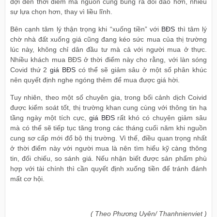
đợi đến thời điểm mà nguồn cung bung ra dồi dào hơn, nhiều
sự lựa chọn hơn, thay vì liều lĩnh.
Bên cạnh tâm lý thận trọng khi “xuống tiền” với
BĐS
thì tâm lý
chờ nhà đất xuống giá cũng đang kéo sức mua của thị trường
lúc này, không chỉ dân đầu tư mà cả với người mua ở thực.
Nhiều khách mua BĐS ở thời điểm này cho rằng, với làn sóng
Covid thứ 2
giá BĐS
có thể sẽ giảm sâu ở một số phân khúc
nên quyết định nghe ngóng thêm để mua được giá hời.
Tuy nhiên, theo một số chuyên gia, trong bối cảnh dịch Coivid
được kiểm soát tốt, thị trường khan cung cùng với thông tin hạ
tầng ngày một tích cực,
giá BĐS
rất khó có chuyện giảm sâu
mà có thể sẽ tiếp tục tăng trong các tháng cuối năm khi nguồn
cung sơ cấp mới đổ bộ thị trường. Vì thế, điều quan trọng nhất
ở thời điểm này với người mua là nên tìm hiểu kỹ càng thông
tin, đối chiếu, so sánh giá. Nếu nhận biết được sản phẩm phù
hợp với tài chính thì cần quyết định xuống tiền để tránh đánh
mất cơ hội.
( Theo Phương Uyên/ Thanhnienviet )