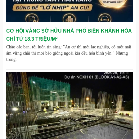
CƠ HỘI VÀNG SỞ HỮU NHÀ PHỐ BIỂN KHÁNH HÒA
CHỈ TỪ 18,3 TRIỆU/M²
Chào các bạn, tôi luôn tin rằng: "An cư thì mới lạc nghiệp, có một mái
ấm vững chãi thì mọi bão giông ngoài kia đều hóa bình yên." Nhưng
trong.