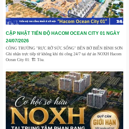
CẬP NHẬT TIẾN ĐỘ HACOM OCEAN CITY 01 NGÀY
24/07/2026
CÔNG TRƯỜNG "RỰC RỠ SỨC SỐNG" BÊN BỜ BIỂN BÌNH SƠN
Ghi nhận trực tiếp từ không khí thi công 24/7 tại dự án NOXH Hacom
Ocean City 01: 🏗️ Tòa.