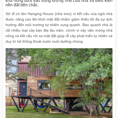
khá nông dựa vào trọng lượng nhẹ của nhà và điều kiện
nền đất bền chắc.
Sở dĩ có tên Hanging House (nhà treo) vì kết cấu của ngôi nhà
được nâng cao lên khỏi mặt đất nhằm giảm thiểu tối đa sự ảnh
hưởng đến môi trường tự nhiên xung quanh. Bao quanh nhà là
rất nhiều loại cây bản địa lâu năm, chính vì vậy việc móng nhà
nông và kết cấu rời xa mặt đất giúp rễ cây phát triển tự nhiên và
duy trì hệ thống thoát nước nuôi dưỡng chúng.