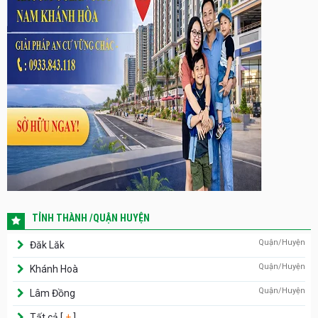
TỈNH THÀNH /QUẬN HUYỆN
Quận/Huyện
Đăk Lăk
Quận/Huyện
Khánh Hoà
Quận/Huyện
Lâm Đồng
Tất cả [
+
]