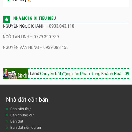
NHÀ MÔI GIỚI TIÊU BIỂU
NGUYỄN NGỌC KHANH
–
0933.843.118
NGÔ TẤN LINH – 0779.390.739
NGUYỄN VĂN HÙNG – 0939.083.455
n Land:
Chuyên bất động sản Phan Rang Khánh Hoà - 0933.843.118
Chợ
Nhà đất cần bán
Bán biệt thự
Bán chung cư
Bán đất
Bán đất nền dự án