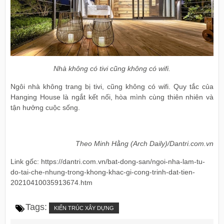
Nhà không có tivi cũng không có wifi.
Ngôi nhà không trang bị tivi, cũng không có wifi. Quy tắc của
Hanging House là ngắt kết nối, hòa mình cùng thiên nhiên và
tận hưởng cuộc sống.
Theo Minh Hằng (Arch Daily)/Dantri.com.vn
Link gốc: https://dantri.com.vn/bat-dong-san/ngoi-nha-lam-tu-
do-tai-che-nhung-trong-khong-khac-gi-cong-trinh-dat-tien-
20210410035913674.htm
Tags:
KIẾN TRÚC XÂY DỰNG