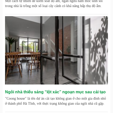
Một cách tự nhiên để kiểm soát độ ẩm, ngăn ngừa nấm mốc sinh sôi
trong nhà là trồng một số loại cây cảnh có khả năng hấp thụ độ ẩm.
Ngôi nhà thiếu sáng “lột xác” ngoạn mục sau cải tạo
"Coong house" là tên dự án cải tạo không gian ở cho một gia đình nhỏ
ở thành phố Hà Tĩnh, với thực trạng không gian của ngôi nhà cũ gặp.