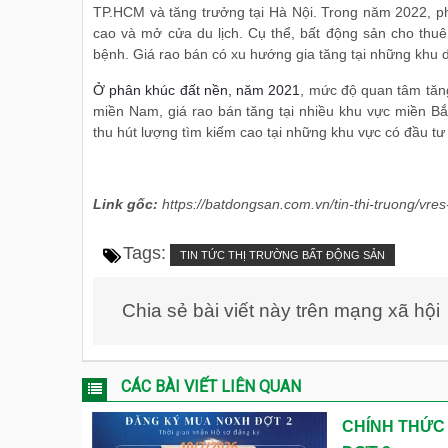
TP.HCM và tăng trưởng tại Hà Nội. Trong năm 2022, phâ
cao và mở cửa du lịch. Cụ thể, bất động sản cho thuê 
bệnh. Giá rao bán có xu hướng gia tăng tại những khu 
Ở phân khúc đất nền, năm 2021
, mức độ quan tâm tăng
miền Nam, giá rao bán tăng tại nhiều khu vực miền B
thu hút lượng tìm kiếm cao tại những khu vực có đầu tư
Link gốc:
https://batdongsan.com.vn/tin-thi-truong/vr
Tags:
TIN TỨC THỊ TRƯỜNG BẤT ĐỘNG SẢN
Chia sẻ bài viết này trên mạng xã hội
CÁC BÀI VIẾT LIÊN QUAN
CHÍNH THỨC