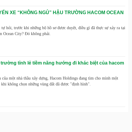
ẾN XE “KHÔNG NGỦ” HẬU TRƯỜNG HACOM OCEAN
 tự hỏi, trước khi những bộ hồ sơ được duyệt, điều gì đã thực sự xảy ra tại
m Ocean City? Đó không phải.
 trường tỉnh lẻ tiềm năng hướng đi khác biệt của hacom
m của một nhà thầu xây dựng, Hacom Holdings đang tìm cho mình một
t khi không chọn những vùng đất đã được "định hình".