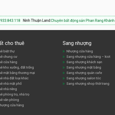
18
Ninh Thuận Land:
Chuyên bất động sản Phan Rang Khánh Hoà - 0933
ất cho thuê
Sang nhượng
ê biệt thự
Nhượng cửa hàng
uê chung cư
Sang nhượng cửa hàng – kiot
uê cửa hàng
Sang nhượng khách sạn
uê kho xưởng, đất trống
Sang nhượng mặt bằng
uê mặt bằng thương mại
Sang nhượng quán cafe
ê nhà đất loại khác
Sang nhượng salon tóc
uê nhà mặt phố
Sang nhượng shop thời trang
uê nhà riêng
ê phòng trọ, nhà trọ
uê văn phòng
hượng cửa hàng