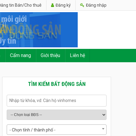
ăng tin Bán/Cho thuê
Đăng ký
Đăng nhập
n
Cẩm nang
Giới thiệu
Liên hệ
TÌM KIẾM BẤT ĐỘNG SẢN
- Chọn tỉnh / thành phố -