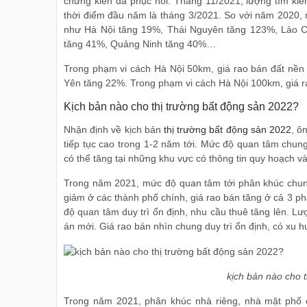
chứng kiến đà phục hồi. Tháng 11/2021, lượng tìm kiế
thời điểm đầu năm là tháng 3/2021. So với năm 2020,
như Hà Nội tăng 19%, Thái Nguyên tăng 123%, Lào C
tăng 41%, Quảng Ninh tăng 40%…
Trong phạm vi cách Hà Nội 50km, giá rao bán đất nề
Yên tăng 22%. Trong phạm vi cách Hà Nội 100km, giá 
Kịch bản nào cho thị trường bất động sản 2022?
Nhận định về kịch bản
thị trường bất động sản 2022
, ô
tiếp tục cao trong 1-2 năm tới. Mức độ quan tâm chung
có thể tăng tại những khu vực có thông tin quy hoạch v
Trong năm 2021, mức độ quan tâm tới phân khúc chung
giảm ở các thành phố chính, giá rao bán tăng ở cả 3 
độ quan tâm duy trì ổn định, nhu cầu thuê tăng lên. Lư
án mới. Giá rao bán nhìn chung duy trì ổn định, có xu 
kịch bản nào cho 
Trong năm 2021, phân khúc nhà riêng, nhà mặt phố 