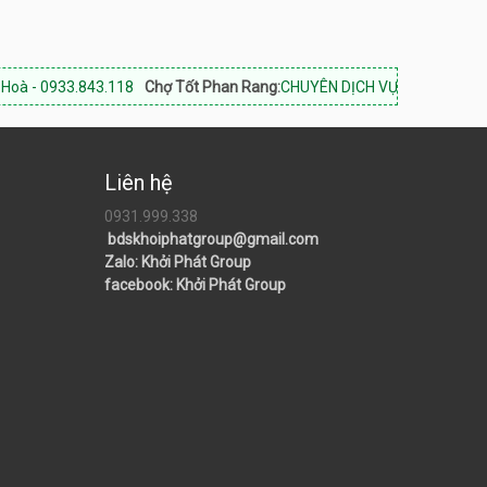
.843.118
Chợ Tốt Phan Rang:
CHUYÊN DỊCH VỤ BẤT ĐỘNG SẢN PHAN R
Liên hệ
0931.999.338
bdskhoiphatgroup@gmail.com
Zalo: Khởi Phát Group
facebook: Khởi Phát Group