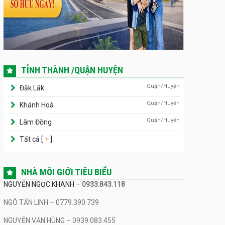
TỈNH THÀNH /QUẬN HUYỆN
Quận/Huyện
Đăk Lăk
Quận/Huyện
Khánh Hoà
Quận/Huyện
Lâm Đồng
Tất cả [
+
]
NHÀ MÔI GIỚI TIÊU BIỂU
NGUYỄN NGỌC KHANH
–
0933.843.118
NGÔ TẤN LINH – 0779.390.739
NGUYỄN VĂN HÙNG – 0939.083.455