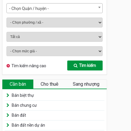
- Chọn Quận / huyện -
Tìm kiếm
Tìm kiếm nâng cao
Cần bán
Cho thuê
Sang nhượng
Bán biệt thự
Bán chung cư
Bán đất
Bán đất nền dự án