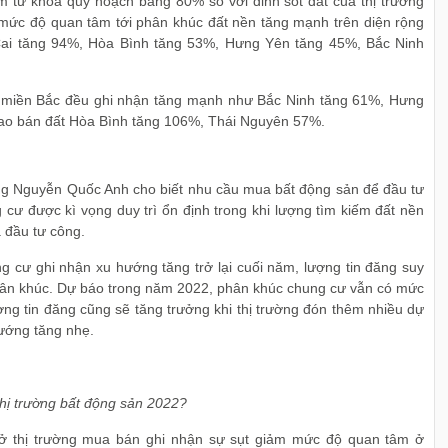
m từ khóa quy hoạch bằng 80% so với đỉnh sốt đất của thị trường
 mức độ quan tâm tới phân khúc đất nền tăng mạnh trên diện rộng
ai tăng 94%, Hòa Bình tăng 53%, Hưng Yên tăng 45%, Bắc Ninh
n miền Bắc đều ghi nhận tăng mạnh như Bắc Ninh tăng 61%, Hưng
rao bán đất Hòa Bình tăng 106%, Thái Nguyên 57%.
ng Nguyễn Quốc Anh cho biết nhu cầu mua bất động sản để đầu tư
 cư được kì vọng duy trì ổn định trong khi lượng tìm kiếm đất nền
à đầu tư công.
 cư ghi nhận xu hướng tăng trở lại cuối năm, lượng tin đăng suy
phân khúc. Dự báo trong năm 2022, phân khúc chung cư vẫn có mức
ợng tin đăng cũng sẽ tăng trưởng khi thị trường đón thêm nhiều dự
hướng tăng nhẹ.
thị trường bất động sản 2022?
ở thị trường mua bán ghi nhận sự sụt giảm mức độ quan tâm ở