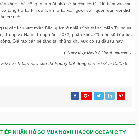
n khúc nhà riêng, nhà mặt phố sẽ hưởng lợi từ tỉ lệ tiêm vaccine
sẽ tăng trở lại khi du lịch mở lại và người dân quen dần với dịch
dân cư mới.
 tại các khu vực miền Bắc, giảm ở nhiều tỉnh thành miền Trung và
ắc, Trung và Nam. Trong năm 2022, phân khúc đất nền sẽ tiếp tục
 công. Giá rao bán sẽ tăng tại những khu vực có sự đầu tư này.
( Theo Duy Bách / Thanhnienviet )
es-2021-kich-ban-nao-cho-thi-truong-bat-dong-san-2022-ar108076
 TIẾP NHẬN HỒ SƠ MUA NOXH HACOM OCEAN CITY