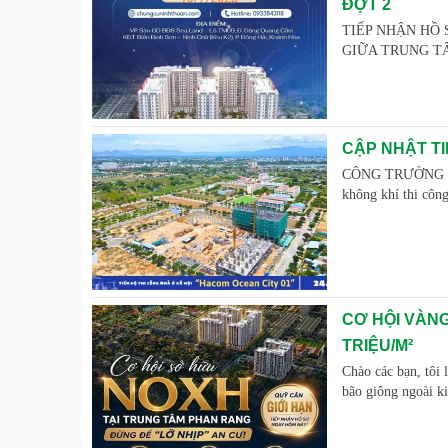
ĐỢT 2
TIẾP NHẬN HỒ 
GIỮA TRUNG TÂM 
CẬP NHẬT TI
CÔNG TRƯỜNG "R
không khí thi côn
CƠ HỘI VÀNG
TRIỆU/M²
Chào các bạn, tôi 
bão giông ngoài k