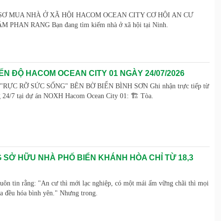
SƠ MUA NHÀ Ở XÃ HỘI HACOM OCEAN CITY CƠ HỘI AN CƯ
PHAN RANG Bạn đang tìm kiếm nhà ở xã hội tại Ninh.
ẾN ĐỘ HACOM OCEAN CITY 01 NGÀY 24/07/2026
ỰC RỠ SỨC SỐNG" BÊN BỜ BIỂN BÌNH SƠN Ghi nhận trực tiếp từ
g 24/7 tại dự án NOXH Hacom Ocean City 01: 🏗️ Tòa.
 SỞ HỮU NHÀ PHỐ BIỂN KHÁNH HÒA CHỈ TỪ 18,3
luôn tin rằng: "An cư thì mới lạc nghiệp, có một mái ấm vững chãi thì mọi
ia đều hóa bình yên." Nhưng trong.