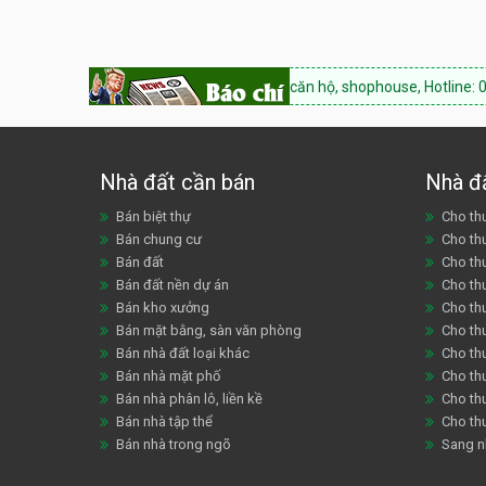
Hacom Tower Ninh Thuận:
Bán căn hộ, shophouse, Hotline: 0933.843.1
Nhà đất cần bán
Nhà đ
Bán biệt thự
Cho thu
Bán chung cư
Cho th
Bán đất
Cho th
Bán đất nền dự án
Cho th
Bán kho xưởng
Cho th
Bán mặt bằng, sàn văn phòng
Cho thu
Bán nhà đất loại khác
Cho th
Bán nhà mặt phố
Cho th
Bán nhà phân lô, liền kề
Cho thu
Bán nhà tập thể
Cho th
Bán nhà trong ngõ
Sang n