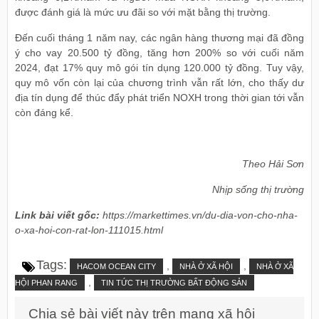
được đánh giá là mức ưu đãi so với mặt bằng thị trường.
Đến cuối tháng 1 năm nay, các ngân hàng thương mại đã đồng
ý cho vay 20.500 tỷ đồng, tăng hơn 200% so với cuối năm
2024, đạt 17% quy mô gói tín dụng 120.000 tỷ đồng. Tuy vậy,
quy mô vốn còn lại của chương trình vẫn rất lớn, cho thấy dư
địa tín dụng để thúc đẩy phát triển NOXH trong thời gian tới vẫn
còn đáng kể.
Theo Hải Sơn
Nhịp sống thị trường
Link bài viết gốc:
https://markettimes.vn/du-dia-von-cho-nha-
o-xa-hoi-con-rat-lon-111015.html
Tags:
,
,
HACOM OCEAN CITY
NHÀ Ở XÃ HỘI
NHÀ Ở XÃ
,
HỘI PHAN RANG
TIN TỨC THỊ TRƯỜNG BẤT ĐỘNG SẢN
Chia sẻ bài viết này trên mạng xã hội