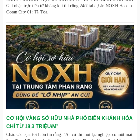
Ghi nhận trực tiếp từ không khí thi công 24/7 tại dự án NOXH Hacom
Ocean City 01: 🏗️ Tòa.
CƠ HỘI VÀNG SỞ HỮU NHÀ PHỐ BIỂN KHÁNH HÒA
CHỈ TỪ 18,3 TRIỆU/M²
Chào các bạn, tôi luôn tin rằng: "An cư thì mới lạc nghiệp, có một mái