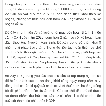
Đáng chú ý, chỉ trong 2 tháng đầu năm nay, cả nước đã khởi
công 28 dự án với quy mô khoảng 21.000 căn. Hiện có khoảng
220 dự án với quy mô 215.000 căn đang triển khai theo kế
hoạch, hướng tới mục tiêu đến năm 2026 đạt khoảng 125% kế
hoạch đề ra.
Để đẩy nhanh tiến độ và hướng tới
mục tiêu hoàn thành 1 triệu
căn NOXH vào năm 2028
, sớm hơn 2 năm so với kế hoạch ban
đầu, theo ông Nguyễn Văn Sinh, Bộ Xây dựng sẽ triển khai 9
nhóm giải pháp trọng tâm. Trong đó tiếp tục hoàn thiện cơ chế
chính sách, tháo gỡ vướng mắc cho các dự án; phối hợp với
các bộ, ngành và địa phương theo sát tiến độ từng công trình;
đồng thời yêu cầu các địa phương đưa chỉ tiêu phát triển nhà ở
xã hội vào kế hoạch phát triển kinh tế – xã hội hằng năm.
Bộ Xây dựng cũng yêu cầu các chủ đầu tư tập trung nguồn lực
để hoàn thành các dự án đang khởi công ngay trong năm nay,
đồng thời chuẩn bị quỹ đất sạch có vị trí thuận lợi, hạ tầng đồng
bộ để phát triển thêm dự án mới. Các cơ chế đặc thù sẽ được
áp dụng nhằm thu hút nhà đầu tư có năng lực tài chính, sẵn
quỹ đất tham gia phát triển NOXH.