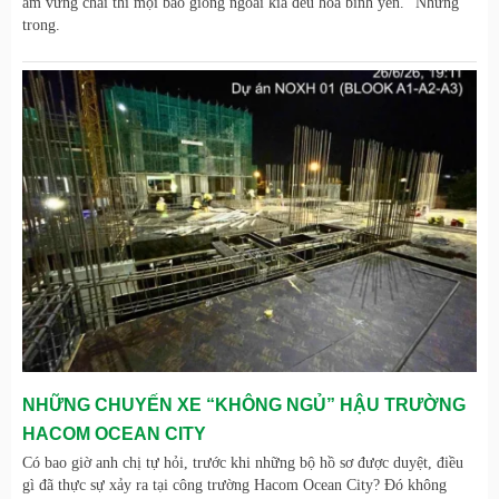
ấm vững chãi thì mọi bão giông ngoài kia đều hóa bình yên." Nhưng
trong.
NHỮNG CHUYẾN XE “KHÔNG NGỦ” HẬU TRƯỜNG
HACOM OCEAN CITY
Có bao giờ anh chị tự hỏi, trước khi những bộ hồ sơ được duyệt, điều
gì đã thực sự xảy ra tại công trường Hacom Ocean City? Đó không