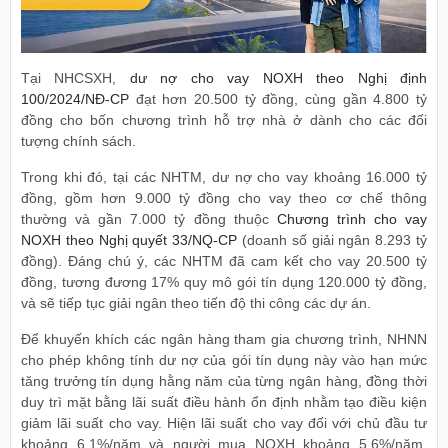
Tại NHCSXH,
dư nợ cho vay NOXH theo Nghị định
100/2024/NĐ-CP
đạt hơn 20.500 tỷ đồng, cùng gần 4.800 tỷ
đồng cho bốn chương trình hỗ trợ nhà ở dành cho các đối
tượng chính sách.
Trong khi đó, tại các NHTM, dư nợ cho vay khoảng 16.000 tỷ
đồng, gồm hơn 9.000 tỷ đồng cho vay theo cơ chế thông
thường và gần 7.000 tỷ đồng thuộc
Chương trình cho vay
NOXH theo Nghị quyết 33/NQ-CP
(doanh số giải ngân 8.293 tỷ
đồng). Đáng chú ý, các NHTM đã cam kết cho vay 20.500 tỷ
đồng, tương đương 17% quy mô gói tín dụng 120.000 tỷ đồng,
và sẽ tiếp tục giải ngân theo tiến độ thi công các dự án.
Để khuyến khích các ngân hàng tham gia chương trình, NHNN
cho phép không tính dư nợ của gói tín dụng này vào hạn mức
tăng trưởng tín dụng hằng năm của từng ngân hàng, đồng thời
duy trì mặt bằng lãi suất điều hành ổn định nhằm tạo điều kiện
giảm lãi suất cho vay. Hiện lãi suất cho vay đối với chủ đầu tư
khoảng 6,1%/năm và người mua NOXH khoảng 5,6%/năm,