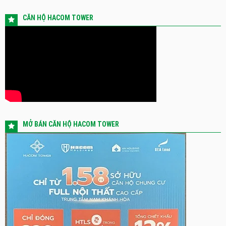
CĂN HỘ HACOM TOWER
MỞ BÁN CĂN HỘ HACOM TOWER