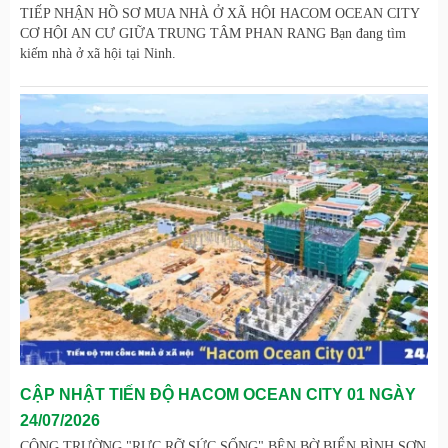
TIẾP NHẬN HỒ SƠ MUA NHÀ Ở XÃ HỘI HACOM OCEAN CITY
CƠ HỘI AN CƯ GIỮA TRUNG TÂM PHAN RANG Bạn đang tìm
kiếm nhà ở xã hội tại Ninh.
CẬP NHẬT TIẾN ĐỘ HACOM OCEAN CITY 01 NGÀY
24/07/2026
CÔNG TRƯỜNG "RỰC RỠ SỨC SỐNG" BÊN BỜ BIỂN BÌNH SƠN