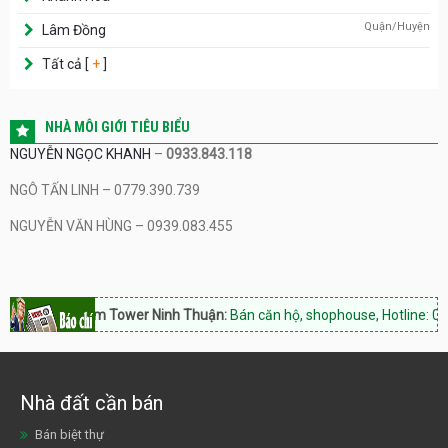
Quận/Huyện
Lâm Đồng
Tất cả [
+
]
NHÀ MÔI GIỚI TIÊU BIỂU
NGUYỄN NGỌC KHANH
–
0933.843.118
NGÔ TẤN LINH – 0779.390.739
NGUYỄN VĂN HÙNG – 0939.083.455
Hacom Tower Ninh Thuận:
Bán căn hộ, shophouse, Hotline: 0933.843.11
Nhà đất cần bán
Bán biệt thự