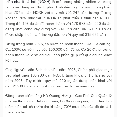
triển nhà ở xã hội (NOXH)
là một trong những nhiệm vụ trọng
tâm của Đảng và Chính phủ. Tính đến nay, cả nước đang triển
khai 737 dự án NOXH với quy mô 701.247 căn, tương đương
khoảng 70% mục tiêu của Đề án phát triển 1 triệu căn NOXH.
Trong đó, 196 dự án đã hoàn thành với 170.673 căn; 220 dự án
đang khởi công xây dựng với 214.948 căn; và 321 dự án đã
được chấp thuận chủ trương đầu tư với quy mô 315.626 căn.
Riêng trong năm 2025, cả nước đã hoàn thành 103.113 căn hộ,
đạt 103% so với mục tiêu 100.000 căn đề ra. Có 20 địa phương
hoàn thành và vượt chỉ tiêu, góp phần giúp kết quả chung vượt
kế hoạch.
Ông Nguyễn Văn Sinh cho biết, năm 2026, Chính phủ giao mục
tiêu phát triển 158.700 căn NOXH, tăng khoảng 1,5 lần so với
năm 2025. Tuy nhiên, quy mô 220 dự án đang triển khai với
gần 215.000 căn đã vượt mức kế hoạch của năm nay.
Đồng quan điểm, ông Hà Quang Hưng – Cục Phó Cục Quản lý
nhà và
thị trường Bất động sản
, Bộ Xây dựng nói, tính đến thời
điểm hiện tại, cả nước đạt khoảng 70% mục tiêu của đề án là 1
triệu căn hộ.