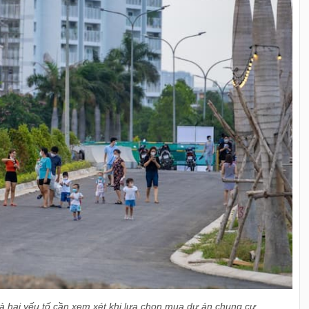
 là hai yếu tố cần xem xét khi lựa chọn mua dự án chung cư.