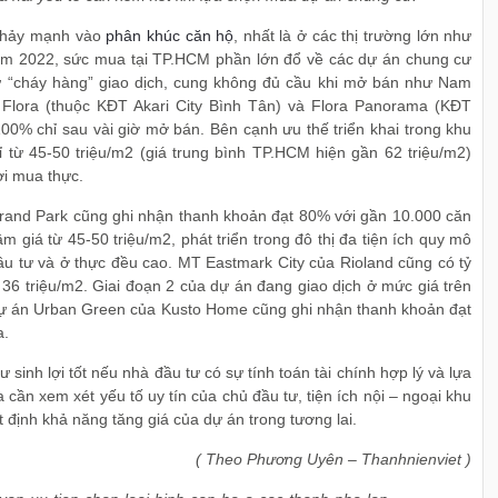
g chảy mạnh vào
phân khúc căn hộ
, nhất là ở các thị trường lớn như
ăm 2022, sức mua tại TP.HCM phần lớn đổ về các dự án chung cư
cư “cháy hàng” giao dịch, cung không đủ cầu khi mở bán như Nam
 Flora (thuộc KĐT Akari City Bình Tân) và Flora Panorama (KĐT
100% chỉ sau vài giờ mở bán. Bên cạnh ưu thế triển khai trong khu
hỉ từ 45-50 triệu/m2 (giá trung bình TP.HCM hiện gần 62 triệu/m2)
ời mua thực.
and Park cũng ghi nhận thanh khoản đạt 80% với gần 10.000 căn
 giá từ 45-50 triệu/m2, phát triển trong đô thị đa tiện ích quy mô
u tư và ở thực đều cao. MT Eastmark City của Rioland cũng có tỷ
 36 triệu/m2. Giai đoạn 2 của dự án đang giao dịch ở mức giá trên
. Dự án Urban Green của Kusto Home cũng ghi nhận thanh khoản đạt
a.
sinh lợi tốt nếu nhà đầu tư có sự tính toán tài chính hợp lý và lựa
ần xem xét yếu tố uy tín của chủ đầu tư, tiện ích nội – ngoại khu
 định khả năng tăng giá của dự án trong tương lai.
( Theo Phương Uyên – Thanhnienviet )