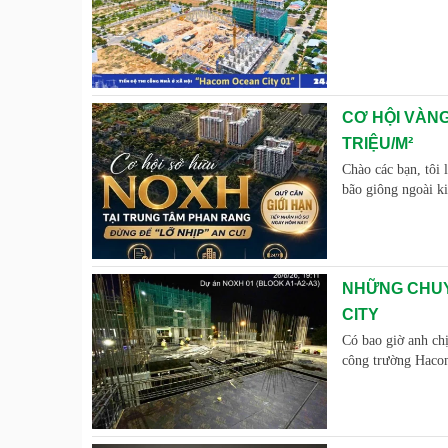
CƠ HỘI VÀNG
TRIỆU/M²
Chào các bạn, tôi 
bão giông ngoài k
NHỮNG CHUY
CITY
Có bao giờ anh chị
công trường Haco