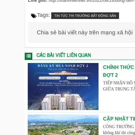
Link gốc:
http://thanhnienviet.vn/2022/06/15/dong-tien
Tags:
TIN TỨC THỊ TRƯỜNG BẤT ĐỘNG SẢN
Chia sẻ bài viết này trên mạng xã hội
CÁC BÀI VIẾT LIÊN QUAN
CHÍNH THỨC
ĐỢT 2
TIẾP NHẬN HỒ 
GIỮA TRUNG TÂM 
CẬP NHẬT TI
CÔNG TRƯỜNG "R
không khí thi côn