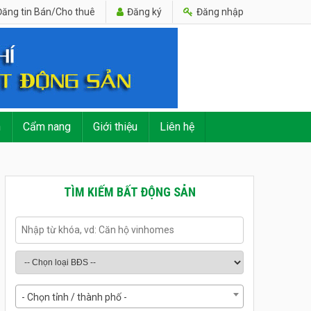
ăng tin Bán/Cho thuê
Đăng ký
Đăng nhập
n
Cẩm nang
Giới thiệu
Liên hệ
TÌM KIẾM BẤT ĐỘNG SẢN
- Chọn tỉnh / thành phố -