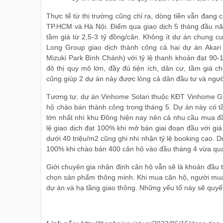
Thực tế từ thị trường cũng chỉ ra, dòng tiền vẫn đan
TP.HCM và Hà Nội. Điểm qua giao dịch 5 tháng đầu n
tầm giá từ 2,5-3 tỷ đồng/căn. Không ít dự án chung 
Long Group giao dịch thành công cả hai dự án Akari
Mizuki Park Bình Chánh) với tỷ lệ thanh khoản đạt 90-
đô thị quy mô lớn, đầy đủ tiện ích, dân cư, tầm giá c
cũng giúp 2 dự án này được lòng cả dân đầu tư và ngư
Tương tự, dự án Vinhome Solari thuộc KĐT Vinhome Gr
hộ chào bán thành công trong tháng 5. Dự án này có tầm
lớn nhất nhì khu Đông hiện nay nên cả nhu cầu mua đầ
lệ giao dịch đạt 100% khi mở bán giai đoạn đầu với giá
dưới 40 triệu/m2 cũng ghi nhi nhận tỷ lệ booking cao
100% khi chào bán 400 căn hộ vào đầu tháng 4 vừa qu
Giới chuyên gia nhận định căn hộ vẫn sẽ là khoản đầu tư 
chọn sản phẩm thông minh. Khi mua căn hộ, người mua c
dự án và hạ tầng giao thông. Những yếu tố này sẽ quyết