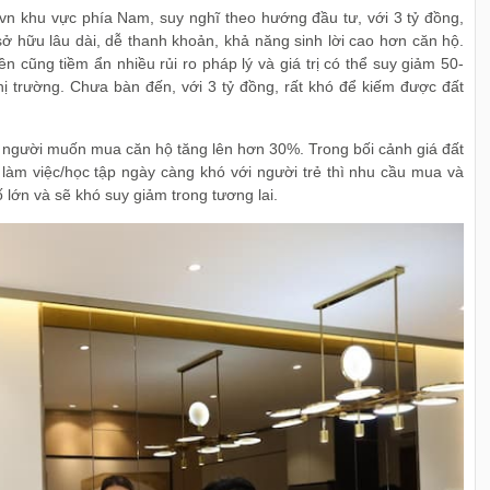
 khu vực phía Nam, suy nghĩ theo hướng đầu tư, với 3 tỷ đồng,
sở hữu lâu dài, dễ thanh khoản, khả năng sinh lời cao hơn căn hộ.
 cũng tiềm ẩn nhiều rủi ro pháp lý và giá trị có thể suy giảm 50-
hị trường. Chưa bàn đến, với 3 tỷ đồng, rất khó để kiếm được đất
g người muốn mua căn hộ tăng lên hơn 30%. Trong bối cảnh giá đất
làm việc/học tập ngày càng khó với người trẻ thì nhu cầu mua và
lớn và sẽ khó suy giảm trong tương lai.