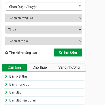
- Chọn Quận / huyện -
Tìm kiếm
Tìm kiếm nâng cao
Cần bán
Cho thuê
Sang nhượng
Bán biệt thự
Bán chung cư
Bán đất
Bán đất nền dự án