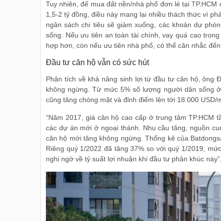
Tuy nhiên, để mua đất nền/nhà phố đơn lẻ tại TP.HCM cầ
1,5-2 tỷ đồng, điều này mang lại nhiều thách thức vì p
ngân sách chi tiêu sẽ giảm xuống, các khoản dự phòn
sống. Nếu ưu tiên an toàn tài chính, vay quá cao trong
hợp hơn, còn nếu ưu tiên nhà phố, có thể cân nhắc đến
Đầu tư căn hộ vẫn có sức hút
Phân tích về khả năng sinh lợi từ đầu tư căn hộ, ông 
không ngừng. Từ mức 5% số lượng người dân sống ở că
cũng tăng chóng mặt và đỉnh điểm lên tới 18.000 USD/
“Năm 2017, giá căn hộ cao cấp ở trung tâm TP.HCM tầ
các dự án mới ở ngoại thành. Nhu cầu tăng, nguồn cung
căn hộ mới tăng không ngừng. Thống kê của Batdongsa
Riêng quý 1/2022 đã tăng 37% so với quý 1/2019, mức t
nghi ngờ về tỷ suất lợi nhuận khi đầu tư phân khúc này