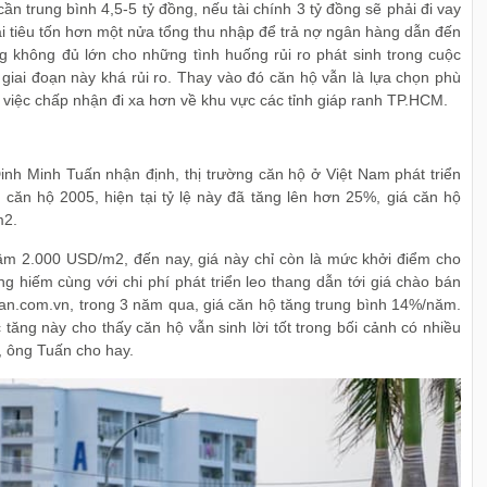
n trung bình 4,5-5 tỷ đồng, nếu tài chính 3 tỷ đồng sẽ phải đi vay
hải tiêu tốn hơn một nửa tổng thu nhập để trả nợ ngân hàng dẫn đến
g không đủ lớn cho những tình huống rủi ro phát sinh trong cuộc
 giai đoạn này khá rủi ro. Thay vào đó căn hộ vẫn là lựa chọn phù
 việc chấp nhận đi xa hơn về khu vực các tỉnh giáp ranh TP.HCM.
Đinh Minh Tuấn nhận định, thị trường căn hộ ở Việt Nam phát triển
n hộ 2005, hiện tại tỷ lệ này đã tăng lên hơn 25%, giá căn hộ
m2.
m 2.000 USD/m2, đến nay, giá này chỉ còn là mức khởi điểm cho
 hiếm cùng với chi phí phát triển leo thang dẫn tới giá chào bán
n.com.vn, trong 3 năm qua, giá căn hộ tăng trung bình 14%/năm.
ăng này cho thấy căn hộ vẫn sinh lời tốt trong bối cảnh có nhiều
”, ông Tuấn cho hay.