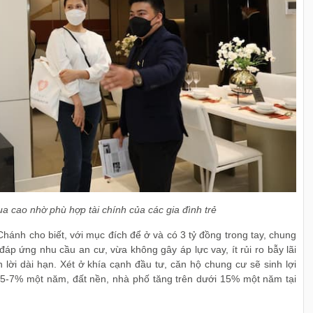
a cao nhờ phù hợp tài chính của các gia đình trẻ
ánh cho biết, với mục đích để ở và có 3 tỷ đồng trong tay, chung
áp ứng nhu cầu an cư, vừa không gây áp lực vay, ít rủi ro bẫy lãi
 lời dài hạn. Xét ở khía cạnh đầu tư, căn hộ chung cư sẽ sinh lợi
 5-7% một năm, đất nền, nhà phố tăng trên dưới 15% một năm tại