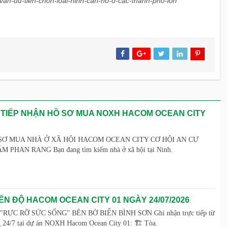
-van-uu-tien-chon-loai-hinh-can-ho-o-cac-thanh-pho-lon
 TIẾP NHẬN HỒ SƠ MUA NOXH HACOM OCEAN CITY
SƠ MUA NHÀ Ở XÃ HỘI HACOM OCEAN CITY CƠ HỘI AN CƯ
PHAN RANG Bạn đang tìm kiếm nhà ở xã hội tại Ninh.
ẾN ĐỘ HACOM OCEAN CITY 01 NGÀY 24/07/2026
ỰC RỠ SỨC SỐNG" BÊN BỜ BIỂN BÌNH SƠN Ghi nhận trực tiếp từ
g 24/7 tại dự án NOXH Hacom Ocean City 01: 🏗️ Tòa.