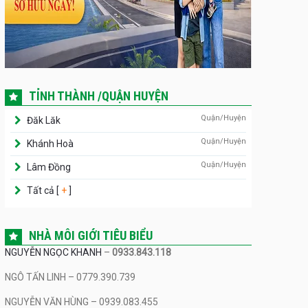
TỈNH THÀNH /QUẬN HUYỆN
Quận/Huyện
Đăk Lăk
Quận/Huyện
Khánh Hoà
Quận/Huyện
Lâm Đồng
Tất cả [
+
]
NHÀ MÔI GIỚI TIÊU BIỂU
NGUYỄN NGỌC KHANH
–
0933.843.118
NGÔ TẤN LINH – 0779.390.739
NGUYỄN VĂN HÙNG – 0939.083.455