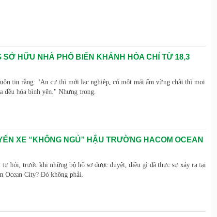
 SỞ HỮU NHÀ PHỐ BIỂN KHÁNH HÒA CHỈ TỪ 18,3
luôn tin rằng: "An cư thì mới lạc nghiệp, có một mái ấm vững chãi thì mọi
ia đều hóa bình yên." Nhưng trong.
ẾN XE “KHÔNG NGỦ” HẬU TRƯỜNG HACOM OCEAN
 tự hỏi, trước khi những bộ hồ sơ được duyệt, điều gì đã thực sự xảy ra tại
m Ocean City? Đó không phải.