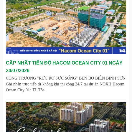
CẬP NHẬT TIẾN ĐỘ HACOM OCEAN CITY 01 NGÀY
24/07/2026
CÔNG TRƯỜNG "RỰC RỠ SỨC SỐNG" BÊN BỜ BIỂN BÌNH SƠN
Ghi nhận trực tiếp từ không khí thi công 24/7 tại dự án NOXH Hacom
Ocean City 01: 🏗️ Tòa.