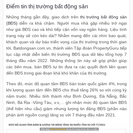
Điểm tin thị trường bất động sản
Những tháng gần đây, giao dịch trên
thị trường bất động sản
(BĐS)
diễn ra khá chậm. Người mua nhà gặp nhiều trở ngại
như giá BĐS cao và khó tiếp cận vốn vay ngân hàng. Liệu tình
trạng này sẽ còn kéo dài? Nhằm mang đến cái nhìn bao quát,
khách quan và dự báo triển vọng của thị trường trong thời gian
tới, Batdongsan.com.vn, thành viên Tập đoàn PropertyGuru tiếp
tục cập nhật diễn biến thị trường BĐS qua dữ liệu tổng hợp 7
tháng đầu năm 2022. Những thông tin này sẽ góp phần giúp
các bên mua, bán BĐS tự tin đưa ra các quyết định liên quan
đến BĐS trong giai đoạn khá khó khăn của thị trường.
Theo đó, mức độ quan tâm BĐS bán toàn quốc giảm 4%, trong
khi lượng quan tâm đến BĐS cho thuê tăng 26% so với cùng kỳ
năm trước. Nhiều tỉnh thành như Bình Dương, Đà Nẵng, Bắc
Ninh, Bà Rịa -Vũng Tàu, v.v,… ghi nhận mức độ quan tâm BĐS
(thể hiện nhu cầu) giảm nhưng lượng tin đăng BĐS (phần nào
phản ánh nguồn cung) tăng so với 7 tháng đầu năm 2021.