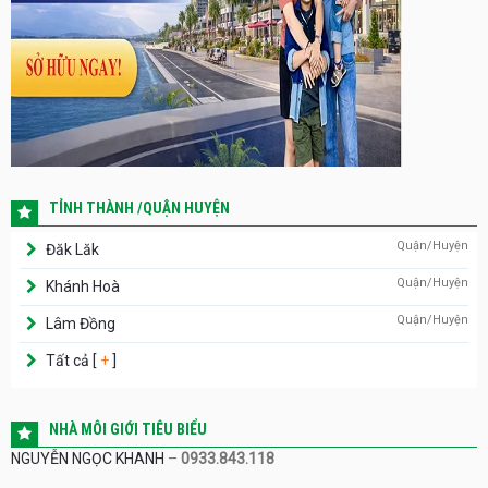
TỈNH THÀNH /QUẬN HUYỆN
Quận/Huyện
Đăk Lăk
Quận/Huyện
Khánh Hoà
Quận/Huyện
Lâm Đồng
Tất cả [
+
]
NHÀ MÔI GIỚI TIÊU BIỂU
NGUYỄN NGỌC KHANH
–
0933.843.118