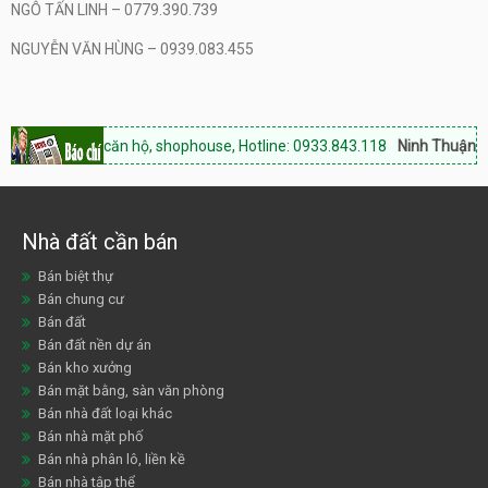
NGÔ TẤN LINH – 0779.390.739
NGUYỄN VĂN HÙNG – 0939.083.455
:
Bán căn hộ, shophouse, Hotline: 0933.843.118
Ninh Thuận Land:
Chuyê
Nhà đất cần bán
Bán biệt thự
Bán chung cư
Bán đất
Bán đất nền dự án
Bán kho xưởng
Bán mặt bằng, sàn văn phòng
Bán nhà đất loại khác
Bán nhà mặt phố
Bán nhà phân lô, liền kề
Bán nhà tập thể