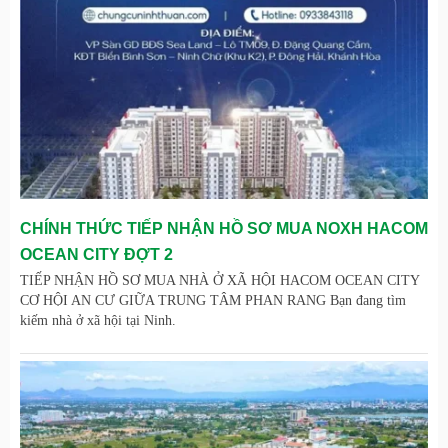
CHÍNH THỨC TIẾP NHẬN HỒ SƠ MUA NOXH HACOM
OCEAN CITY ĐỢT 2
TIẾP NHẬN HỒ SƠ MUA NHÀ Ở XÃ HỘI HACOM OCEAN CITY
CƠ HỘI AN CƯ GIỮA TRUNG TÂM PHAN RANG Bạn đang tìm
kiếm nhà ở xã hội tại Ninh.