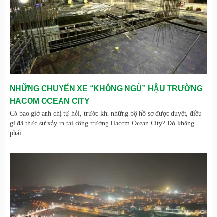
NHỮNG CHUYẾN XE “KHÔNG NGỦ” HẬU TRƯỜNG
HACOM OCEAN CITY
Có bao giờ anh chị tự hỏi, trước khi những bộ hồ sơ được duyệt, điều
gì đã thực sự xảy ra tại công trường Hacom Ocean City? Đó không
phải.