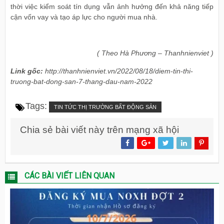
thời việc kiểm soát tín dụng vẫn ảnh hưởng đến khả năng tiếp
cận vốn vay và tạo áp lực cho người mua nhà.
( Theo Hà Phương – Thanhnienviet )
Link gốc:
http://thanhnienviet.vn/2022/08/18/diem-tin-thi-
truong-bat-dong-san-7-thang-dau-nam-2022
Tags:
TIN TỨC THỊ TRƯỜNG BẤT ĐỘNG SẢN
Chia sẻ bài viết này trên mạng xã hội
CÁC BÀI VIẾT LIÊN QUAN