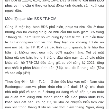
lần lượt là 122%, 61%, 35%, 16%. Đây là những
loại hình BĐS
phục vụ nhu cầu ở thực
và hoạt động kinh doanh, sản xuất của
người dân.
Mức độ quan tâm BĐS TP.HCM
Cũng là một loại hình BĐS phổ biến, phục vụ nhu cầu ở thực
nhưng căn hộ chung cư lại có nhu cầu tìm mua giảm 3% trong
7 tháng đầu năm 2022 so với cùng kỳ năm trước. Tìm hiểu thực
tế từ Batdongsan.com.vn cho thấy hiện có khoảng 10 dự án
mới mở bán tại TP.HCM và các tỉnh xung quanh, tỷ lệ hấp thụ
hầu hết không vượt qua mức 50% nguồn hàng. Xét về mặt
bằng giá rao bán, trong 7 tháng đầu năm nay, tất cả các phân
khúc căn hộ TP.HCM đều tăng giá so với cùng kỳ 2021, tăng
cao nhất ở phân khúc bình dân (8%), sau đó là trung cấp (5%)
và cao cấp (4%).
Theo ông Đinh Minh Tuấn – Giám đốc khu vực miền Nam của
Batdongsan.com.vn, phân khúc nhà phố dưới 15 tỷ, cho thuê
nhà mặt phố và cho thuê chung cư đang và sẽ tiếp tục có mức
độ quan tâm cũng như thanh khoản tốt. Các
phân khúc BĐS
khác như đất nền, chung cư
, sẽ khó có chuyển biến tích cực
nào lớn trong tháng 8 khi rơi vào thời điểm tháng Ngâu, đồng