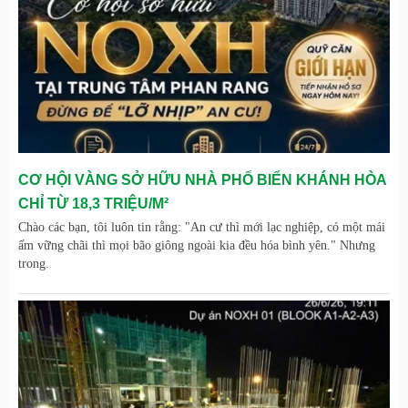
CƠ HỘI VÀNG SỞ HỮU NHÀ PHỐ BIỂN KHÁNH HÒA
CHỈ TỪ 18,3 TRIỆU/M²
Chào các bạn, tôi luôn tin rằng: "An cư thì mới lạc nghiệp, có một mái
ấm vững chãi thì mọi bão giông ngoài kia đều hóa bình yên." Nhưng
trong.