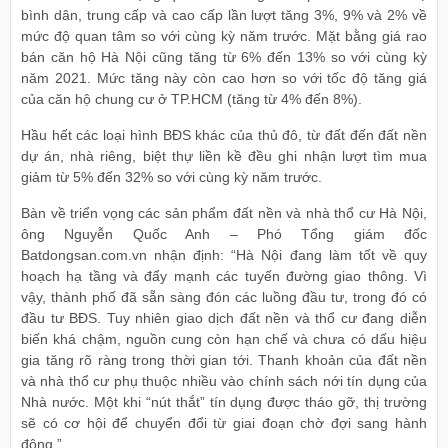
bình dân, trung cấp và cao cấp lần lượt tăng 3%, 9% và 2% về
mức độ quan tâm so với cùng kỳ năm trước. Mặt bằng giá rao
bán căn hộ Hà Nội cũng tăng từ 6% đến 13% so với cùng kỳ
năm 2021. Mức tăng này còn cao hơn so với tốc độ tăng giá
của căn hộ chung cư ở TP.HCM (tăng từ 4% đến 8%).
Hầu hết các loại hình BĐS khác của thủ đô, từ đất đến đất nền
dự án, nhà riêng, biệt thự liền kề đều ghi nhận lượt tìm mua
giảm từ 5% đến 32% so với cùng kỳ năm trước.
Bàn về triển vọng các sản phẩm đất nền và nhà thổ cư Hà Nội,
ông Nguyễn Quốc Anh – Phó Tổng giám đốc
Batdongsan.com.vn nhận định: “Hà Nội đang làm tốt về quy
hoạch hạ tầng và đẩy mạnh các tuyến đường giao thông. Vì
vậy, thành phố đã sẵn sàng đón các luồng đầu tư, trong đó có
đầu tư BĐS. Tuy nhiên giao dịch đất nền và thổ cư đang diễn
biến khá chậm, nguồn cung còn hạn chế và chưa có dấu hiệu
gia tăng rõ ràng trong thời gian tới. Thanh khoản của đất nền
và nhà thổ cư phụ thuộc nhiều vào chính sách nới tín dụng của
Nhà nước. Một khi “nút thắt” tín dụng được tháo gỡ, thị trường
sẽ có cơ hội để chuyển đổi từ giai đoạn chờ đợi sang hành
động.”