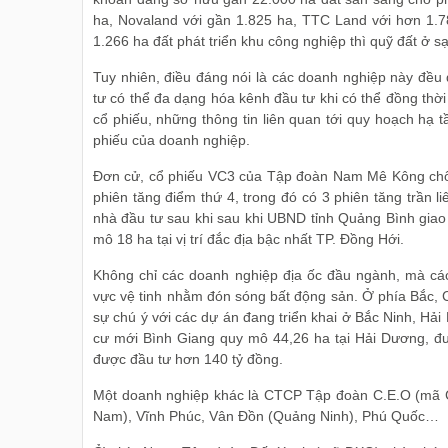
ha, Novaland với gần 1.825 ha, TTC Land với hơn 1.
1.266 ha đất phát triển khu công nghiệp thì quỹ đất ở
Tuy nhiên, điều đáng nói là các doanh nghiệp này đều
tư có thể đa dạng hóa kênh đầu tư khi có thể đồng thời
cổ phiếu, những thông tin liên quan tới quy hoạch hạ t
phiếu của doanh nghiệp.
Đơn cử, cổ phiếu VC3 của Tập đoàn Nam Mê Kông chốt
phiên tăng điểm thứ 4, trong đó có 3 phiên tăng trần l
nhà đầu tư sau khi sau khi UBND tỉnh Quảng Bình gia
mô 18 ha tại vị trí đắc địa bậc nhất TP. Đồng Hới.
Không chỉ các doanh nghiệp địa ốc đầu ngành, mà cá
vực vệ tinh nhằm đón sóng bất động sản. Ở phía Bắc, 
sự chú ý với các dự án đang triển khai ở Bắc Ninh, H
cư mới Bình Giang quy mô 44,26 ha tại Hải Dương, đư
được đầu tư hơn 140 tỷ đồng.
Một doanh nghiệp khác là CTCP Tập đoàn C.E.O (mã C
Nam), Vĩnh Phúc, Vân Đồn (Quảng Ninh), Phú Quốc…