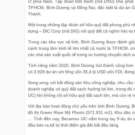
Ở phía Nam, Tập đoàn Đất Xanh (mã DXG) nhà phát tr
TP.HCM, Bình Dương và Đồng Nai, đặc biệt là dự án G
Thành.
Một trong những tập đoàn sở hữu quỹ đất phong phú nh
dựng – DIC Corp (mã DIG) với quỹ đất cả nghìn héc-ta
Trong các khu vực vệ tinh, Bình Dương được đánh giá là
cạnh trung tâm kinh tế lớn nhất cả nước là TP.HCM, c
các nhà sản xuất quốc tế trong xu hướng chuyển dịch s
Tính riêng năm 2020, Bình Dương hút thành công hơn 1
có 3.928 dự án với tổng vốn 35,4 tỷ USD vốn FDI, đứn
Song song với bất động sản khu công nghiệp, nhu cầu 
doanh nghiệp có quỹ đất sạch hưởng lợi lớn, trong đó 
IJC) khi không chỉ sở hữu quỹ đất sạch lớn, mà còn rẻ n
Với địa bàn hoạt động chủ yếu trên tỉnh Bình Dương,
đô thị Green River Mỹ Phước (571.931 m2), Khu dân c
… Tính đến nay, Becamex IJC nắm trong tay 9 dự án với
đầu bán ra kể từ thời điểm giá đất bắt đầu tăng.