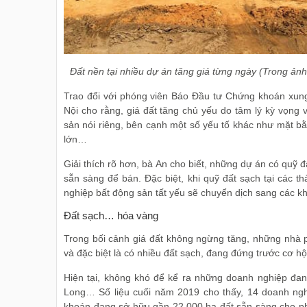
Đất nền tại nhiều dự án tăng giá từng ngày (Trong ản
Trao đổi với phóng viên Báo Đầu tư Chứng khoán xu
Nội cho rằng, giá đất tăng chủ yếu do tâm lý kỳ vọng 
sản nói riêng, bên cạnh một số yếu tố khác như mặt bằ
lớn…
Giải thích rõ hơn, bà An cho biết, những dự án có quỹ 
sẵn sàng để bán. Đặc biệt, khi quỹ đất sạch tại các
nghiệp bất động sản tất yếu sẽ chuyển dịch sang các kh
Đất sạch… hóa vàng
Trong bối cảnh giá đất không ngừng tăng, những nhà ph
và đặc biệt là có nhiều đất sạch, đang đứng trước cơ hộ
Hiện tại, không khó để kể ra những doanh nghiệp đa
Long… Số liệu cuối năm 2019 cho thấy, 14 doanh nghi
khoán đang sở hữu gần 22.000 ha đất sẵn sàng cho ph