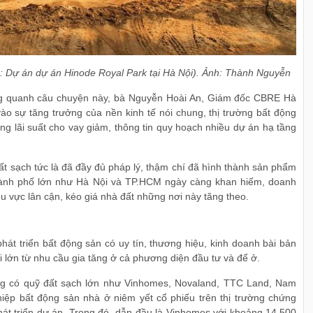
h: Dự án dự án Hinode Royal Park tại Hà Nội). Ảnh: Thành Nguyễn
ng quanh câu chuyện này, bà Nguyễn Hoài An, Giám đốc CBRE Hà
vào sự tăng trưởng của nền kinh tế nói chung, thị trường bất động
ng lãi suất cho vay giảm, thông tin quy hoạch nhiều dự án hạ tầng
đất sạch tức là đã đầy đủ pháp lý, thậm chí đã hình thành sản phẩm
 thành phố lớn như Hà Nội và TP.HCM ngày càng khan hiếm, doanh
u vực lân cận, kéo giá nhà đất những nơi này tăng theo.
át triển bất động sản có uy tín, thương hiệu, kinh doanh bài bản
i lớn từ nhu cầu gia tăng ở cả phương diện đầu tư và để ở.
ng có quỹ đất sạch lớn như Vinhomes, Novaland, TTC Land, Nam
ệp bất động sản nhà ở niêm yết cổ phiếu trên thị trường chứng
át triển dự án. Trong đó, dẫn đầu là Vinhomes với khoảng 14.500