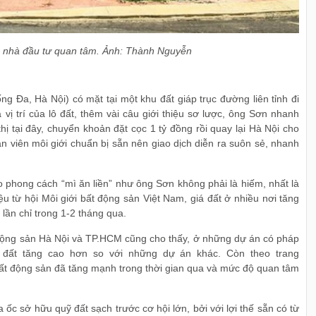
ều nhà đầu tư quan tâm. Ảnh: Thành Nguyễn
 Đa, Hà Nội) có mặt tại một khu đất giáp trục đường liên tỉnh đi
vị trí của lô đất, thêm vài câu giới thiệu sơ lược, ông Sơn nhanh
hị tại đây, chuyển khoản đặt cọc 1 tỷ đồng rồi quay lại Hà Nội cho
ân viên môi giới chuẩn bị sẵn nên giao dịch diễn ra suôn sẻ, nhanh
 phong cách “mì ăn liền” như ông Sơn không phải là hiếm, nhất là
ệu từ hội Môi giới bất động sản Việt Nam, giá đất ở nhiều nơi tăng
lần chỉ trong 1-2 tháng qua.
 động sản Hà Nội và TP.HCM cũng cho thấy, ở những dự án có pháp
à đất tăng cao hơn so với những dự án khác. Còn theo trang
ất động sản đã tăng mạnh trong thời gian qua và mức độ quan tâm
ốc sở hữu quỹ đất sạch trước cơ hội lớn, bởi với lợi thế sẵn có từ