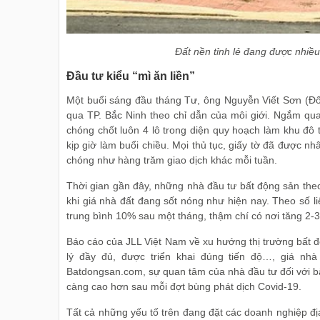
Đất nền tỉnh lẻ đang được nhi
Đầu tư kiểu “mì ăn liền”
Một buổi sáng đầu tháng Tư, ông Nguyễn Viết Sơn (Đống
qua TP. Bắc Ninh theo chỉ dẫn của môi giới. Ngắm qua 
chóng chốt luôn 4 lô trong diện quy hoạch làm khu đô t
kịp giờ làm buổi chiều. Mọi thủ tục, giấy tờ đã được nh
chóng như hàng trăm giao dịch khác mỗi tuần.
Thời gian gần đây, những nhà đầu tư bất động sản theo
khi giá nhà đất đang sốt nóng như hiện nay. Theo số li
trung bình 10% sau một tháng, thậm chí có nơi tăng 2-3 
Báo cáo của JLL Việt Nam về xu hướng thị trường bất
lý đầy đủ, được triển khai đúng tiến độ…, giá nh
Batdongsan.com, sự quan tâm của nhà đầu tư đối với b
càng cao hơn sau mỗi đợt bùng phát dịch Covid-19.
Tất cả những yếu tố trên đang đặt các doanh nghiệp địa 