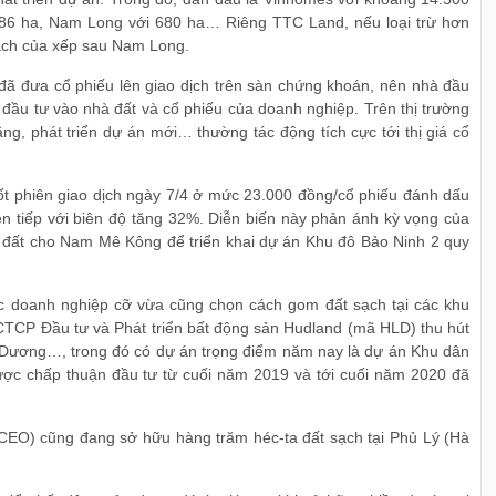
786 ha, Nam Long với 680 ha… Riêng TTC Land, nếu loại trừ hơn
 sạch của xếp sau Nam Long.
 đã đưa cổ phiếu lên giao dịch trên sàn chứng khoán, nên nhà đầu
 đầu tư vào nhà đất và cổ phiếu của doanh nghiệp. Trên thị trường
ầng, phát triển dự án mới… thường tác động tích cực tới thị giá cổ
 phiên giao dịch ngày 7/4 ở mức 23.000 đồng/cổ phiếu đánh dấu
iên tiếp với biên độ tăng 32%. Diễn biến này phản ánh kỳ vọng của
o đất cho Nam Mê Kông để triển khai dự án Khu đô Bảo Ninh 2 quy
c doanh nghiệp cỡ vừa cũng chọn cách gom đất sạch tại các khu
CTCP Đầu tư và Phát triển bất động sản Hudland (mã HLD) thu hút
ải Dương…, trong đó có dự án trọng điểm năm nay là dự án Khu dân
ợc chấp thuận đầu tư từ cuối năm 2019 và tới cuối năm 2020 đã
EO) cũng đang sở hữu hàng trăm héc-ta đất sạch tại Phủ Lý (Hà