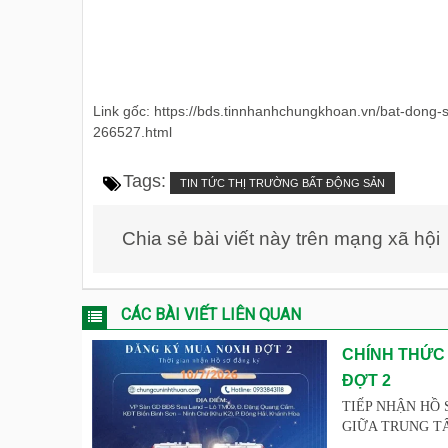
Link gốc: https://bds.tinnhanhchungkhoan.vn/bat-dong-
266527.html
Tags:
TIN TỨC THỊ TRƯỜNG BẤT ĐỘNG SẢN
Chia sẻ bài viết này trên mạng xã hội
CÁC BÀI VIẾT LIÊN QUAN
CHÍNH THỨC
ĐỢT 2
TIẾP NHẬN HỒ 
GIỮA TRUNG TÂM 