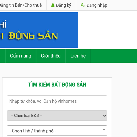
ăng tin Bán/Cho thuê
Đăng ký
Đăng nhập
n
Cẩm nang
Giới thiệu
Liên hệ
TÌM KIẾM BẤT ĐỘNG SẢN
- Chọn tỉnh / thành phố -