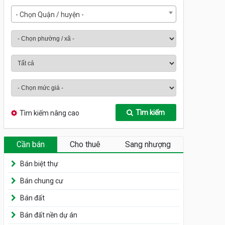
- Chọn Quận / huyện -
Tìm kiếm
Tìm kiếm nâng cao
Cần bán
Cho thuê
Sang nhượng
Bán biệt thự
Bán chung cư
Bán đất
Bán đất nền dự án