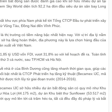
iển bất động sản được đánh giá cao khi sở hữu nhiều dự án tại
em Sky World diện tích 92,2 ha đón đầu siêu dự án sân bay Long
ất khu vực phía Nam phải kể tới Tổng CTCP Đầu tư phát triển xây
 từ Vũng Tàu, Đồng Nai đến Vĩnh Phúc.
 thị trường có tiềm năng bậc nhất hiện nay. Với vị trí địa lý nằm
ơ sở hạ tầng hoàn thiện, địa phương này là lựa chọn hàng đầu của
ản xuất về Việt Nam.
,85 tỷ USD vốn FDI, vượt 31,8% so với kế hoạch đề ra. Toàn tỉnh
g thứ 3 cả nước, sau TP.HCM và Hà Nội.
về nhà ở của Bình Dương cũng tăng nhanh thời gian qua, giúp các
nổi bật nhất là CTCP Phát triển hạ tầng kỹ thuật (Becamex IJC, mã
hờ được tích lũy từ giai đoạn trước (2014-2016).
 Becamex IJC sở hữu nhiều dự án bất động sản có quy mô như Khu
ư Hòa Lợi (44.175 m2), dự án Khu biệt thư Sunflower (53.517 m2)
 quy mô lên tới cả trăm héc-ta, tất cả đều đầy đủ pháp lý và bắt