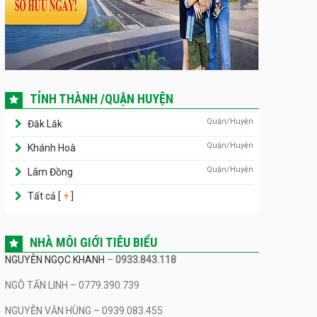
TỈNH THÀNH /QUẬN HUYỆN
Quận/Huyện
Đăk Lăk
Quận/Huyện
Khánh Hoà
Quận/Huyện
Lâm Đồng
Tất cả [
+
]
NHÀ MÔI GIỚI TIÊU BIỂU
NGUYỄN NGỌC KHANH
–
0933.843.118
NGÔ TẤN LINH – 0779.390.739
NGUYỄN VĂN HÙNG – 0939.083.455