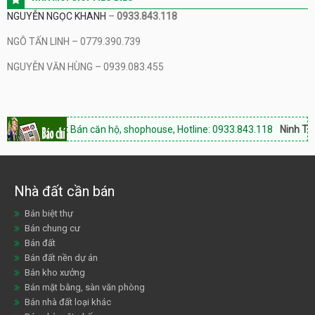
NGUYỄN NGỌC KHANH
–
0933.843.118
NGÔ TẤN LINH – 0779.390.739
NGUYỄN VĂN HÙNG – 0939.083.455
ận:
Bán căn hộ, shophouse, Hotline: 0933.843.118
Ninh Thuận Land:
Chu
Nhà đất cần bán
Bán biệt thự
Bán chung cư
Bán đất
Bán đất nền dự án
Bán kho xưởng
Bán mặt bằng, sàn văn phòng
Bán nhà đất loại khác