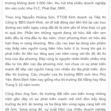
trường không dưới 3.000 nền, thu hút khá nhiều doanh nghiệp
lớn vào cuộc như FLC, Phát Đạt, DKR…
Theo ông Nguyễn Hoàng Sơn, P.TGĐ Kinh doanh và Tiếp thị
Công ty BĐS Danh Khôi, sở dĩ bất động sản liền thổ tại các trục
đường ven biển ngày càng đắt đỏ là nhờ yếu tố khai thác có giá
trị quá lớn. Phần lớn những người đang sở hữu đất nền ven
biển đều là nhà đầu tư lâu năm, chọn phương thức sở hữu dài
hạn thay vì sang nhượng. Nhu cầu rao bán lại dòng sản phẩm
này thấp nên nguồn cung hiện hữu luôn ít ỏi, trong khi giá trị
phát triển thì liên tục tăng qua các năm cùng với tốc độ đô thị
hóa của địa phương. Đây cũng là nguyên nhân khiến nhiều nhà
đầu tư tìm đến các địa phương mới, nơi chưa có sự phát triển
mạnh để tiếp cận nguồn hàng còn nhiều dư địa phát triển, đón
đầu thị trường. Câu chuyện của thị trường BĐS mới như Phú
Yên, Bình Định hiện nay giống như thị trường Đà Nẵng hay Nha
Trang 5-10 năm trước.
Cũng theo ông Sơn, thị trường đất nền ven biển trong những
năm gần đây có sự phát triển mạnh mẽ nhờ đòn bẩy tăng
trưởng du lịch ấn tượng và hạ tầng liên vùng ngày càng kết nối
tốt hơn. Song song đó, sự xuất hiện của nhiều doanh nghiệp