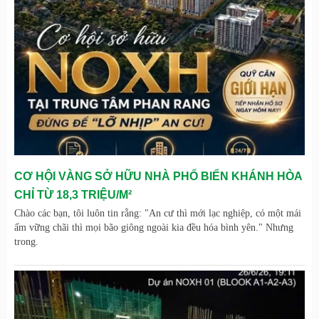
CƠ HỘI VÀNG SỞ HỮU NHÀ PHỐ BIỂN KHÁNH HÒA
CHỈ TỪ 18,3 TRIỆU/M²
Chào các bạn, tôi luôn tin rằng: "An cư thì mới lạc nghiệp, có một mái
ấm vững chãi thì mọi bão giông ngoài kia đều hóa bình yên." Nhưng
trong.