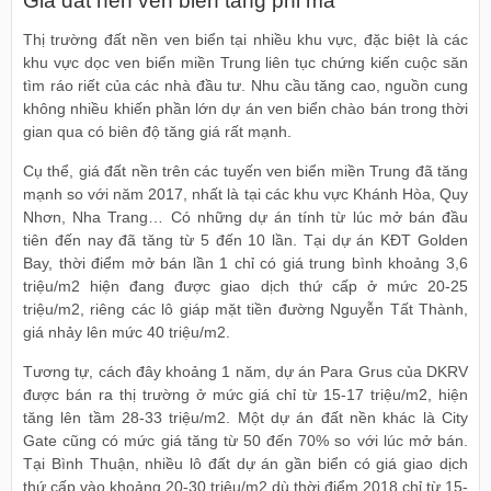
Giá đất nền ven biển tăng phi mã
Thị trường đất nền ven biển tại nhiều khu vực, đặc biệt là các
khu vực dọc ven biển miền Trung liên tục chứng kiến cuộc săn
tìm ráo riết của các nhà đầu tư. Nhu cầu tăng cao, nguồn cung
không nhiều khiến phần lớn dự án ven biển chào bán trong thời
gian qua có biên độ tăng giá rất mạnh.
Cụ thể, giá đất nền trên các tuyến ven biển miền Trung đã tăng
mạnh so với năm 2017, nhất là tại các khu vực Khánh Hòa, Quy
Nhơn, Nha Trang… Có những dự án tính từ lúc mở bán đầu
tiên đến nay đã tăng từ 5 đến 10 lần. Tại dự án KĐT Golden
Bay, thời điểm mở bán lần 1 chỉ có giá trung bình khoảng 3,6
triệu/m2 hiện đang được giao dịch thứ cấp ở mức 20-25
triệu/m2, riêng các lô giáp mặt tiền đường Nguyễn Tất Thành,
giá nhảy lên mức 40 triệu/m2.
Tương tự, cách đây khoảng 1 năm, dự án Para Grus của DKRV
được bán ra thị trường ở mức giá chỉ từ 15-17 triệu/m2, hiện
tăng lên tầm 28-33 triệu/m2. Một dự án đất nền khác là City
Gate cũng có mức giá tăng từ 50 đến 70% so với lúc mở bán.
Tại Bình Thuận, nhiều lô đất dự án gần biển có giá giao dịch
thứ cấp vào khoảng 20-30 triệu/m2 dù thời điểm 2018 chỉ từ 15-