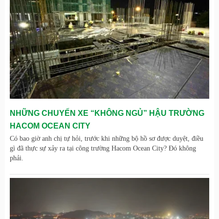
NHỮNG CHUYẾN XE “KHÔNG NGỦ” HẬU TRƯỜNG
HACOM OCEAN CITY
Có bao giờ anh chị tự hỏi, trước khi những bộ hồ sơ được duyệt, điều
gì đã thực sự xảy ra tại công trường Hacom Ocean City? Đó không
phải.