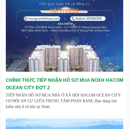
CHÍNH THỨC TIẾP NHẬN HỒ SƠ MUA NOXH HACOM
OCEAN CITY ĐỢT 2
TIẾP NHẬN HỒ SƠ MUA NHÀ Ở XÃ HỘI HACOM OCEAN CITY
CƠ HỘI AN CƯ GIỮA TRUNG TÂM PHAN RANG Bạn đang tìm
kiếm nhà ở xã hội tại Ninh.