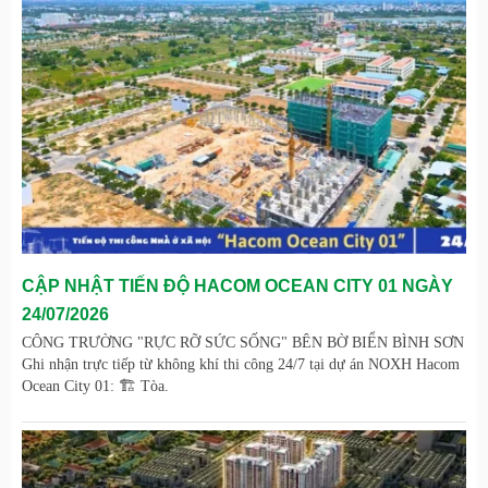
CẬP NHẬT TIẾN ĐỘ HACOM OCEAN CITY 01 NGÀY
24/07/2026
CÔNG TRƯỜNG "RỰC RỠ SỨC SỐNG" BÊN BỜ BIỂN BÌNH SƠN
Ghi nhận trực tiếp từ không khí thi công 24/7 tại dự án NOXH Hacom
Ocean City 01: 🏗️ Tòa.