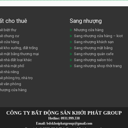
ất cho thuê
Sang nhượng
ê biệt thự
Nhượng cửa hàng
uê chung cư
Sang nhượng cửa hàng – kiot
uê cửa hàng
Sang nhượng khách sạn
uê kho xưởng, đất trống
Sang nhượng mặt bằng
uê mặt bằng thương mại
Sang nhượng quán cafe
ê nhà đất loại khác
Sang nhượng salon tóc
uê nhà mặt phố
Sang nhượng shop thời trang
uê nhà riêng
ê phòng trọ, nhà trọ
uê văn phòng
hượng cửa hàng
CÔNG TY BẤT ĐỘNG SẢN KHỞI PHÁT GROUP
Hotline:
0931.999.338
Email:
bdskhoiphatgroup@gmail.com