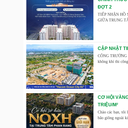
ĐỢT 2
TIẾP NHẬN HỒ 
GIỮA TRUNG TÂM 
CẬP NHẬT TI
CÔNG TRƯỜNG "R
không khí thi côn
CƠ HỘI VÀNG
TRIỆU/M²
Chào các bạn, tôi 
bão giông ngoài k