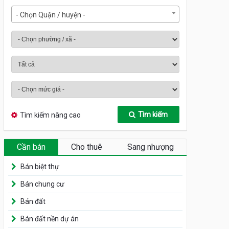
- Chọn Quận / huyện -
Tìm kiếm
Tìm kiếm nâng cao
Cần bán
Cho thuê
Sang nhượng
Bán biệt thự
Bán chung cư
Bán đất
Bán đất nền dự án