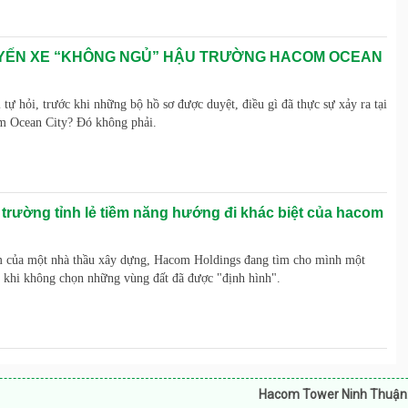
ẾN XE “KHÔNG NGỦ” HẬU TRƯỜNG HACOM OCEAN
 tự hỏi, trước khi những bộ hồ sơ được duyệt, điều gì đã thực sự xảy ra tại
m Ocean City? Đó không phải.
 trường tỉnh lẻ tiềm năng hướng đi khác biệt của hacom
m của một nhà thầu xây dựng, Hacom Holdings đang tìm cho mình một
t khi không chọn những vùng đất đã được "định hình".
Hacom Tower Ninh Thuận:
Bán căn hộ, s