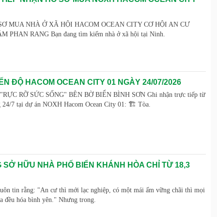
SƠ MUA NHÀ Ở XÃ HỘI HACOM OCEAN CITY CƠ HỘI AN CƯ
PHAN RANG Bạn đang tìm kiếm nhà ở xã hội tại Ninh.
ẾN ĐỘ HACOM OCEAN CITY 01 NGÀY 24/07/2026
ỰC RỠ SỨC SỐNG" BÊN BỜ BIỂN BÌNH SƠN Ghi nhận trực tiếp từ
g 24/7 tại dự án NOXH Hacom Ocean City 01: 🏗️ Tòa.
 SỞ HỮU NHÀ PHỐ BIỂN KHÁNH HÒA CHỈ TỪ 18,3
luôn tin rằng: "An cư thì mới lạc nghiệp, có một mái ấm vững chãi thì mọi
ia đều hóa bình yên." Nhưng trong.