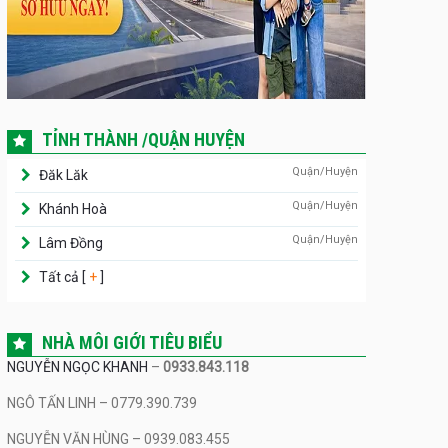
TỈNH THÀNH /QUẬN HUYỆN
Quận/Huyện
Đăk Lăk
Quận/Huyện
Khánh Hoà
Quận/Huyện
Lâm Đồng
Tất cả [
+
]
NHÀ MÔI GIỚI TIÊU BIỂU
NGUYỄN NGỌC KHANH
–
0933.843.118
NGÔ TẤN LINH – 0779.390.739
NGUYỄN VĂN HÙNG – 0939.083.455