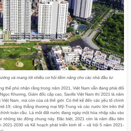
rưởng và mang tới nhiều cơ hội tiềm năng cho các nhà đầu tư
g thể phủ nhận rằng trong năm 2021, Việt Nam vẫn đang phải đối
ử Ngọc Khương, Giám đốc cấp cao, Savills Việt Nam thì 2021 là năm
 Việt Nam, mà còn của cả thế giới. Có thể kể đến các yếu tố chính
ovid-19; căng thẳng thương mại Mỹ-Trung và các nước lớn trên thế
tài chính toàn cầu. Là một đất nước đang ngày một hòa nhập sâu vào
hỏi những tác động chung này. Đặc biệt, 2021 còn là năm đầu tiên
ăm 2021-2030 và Kế hoạch phát triển kinh tế – xã hội 5 năm 2021-