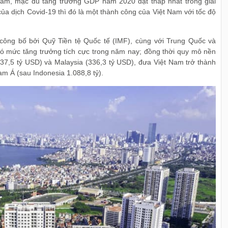
am, mặc dù tăng trưởng GDP năm 2020 đạt thấp nhất trong giai
a dịch Covid-19 thì đó là một thành công của Việt Nam với tốc độ
công bố bởi Quỹ Tiền tệ Quốc tế (IMF), cùng với Trung Quốc và
có mức tăng trưởng tích cực trong năm nay; đồng thời quy mô nền
337,5 tỷ USD) và Malaysia (336,3 tỷ USD), đưa Việt Nam trở thành
am Á (sau Indonesia 1.088,8 tỷ).