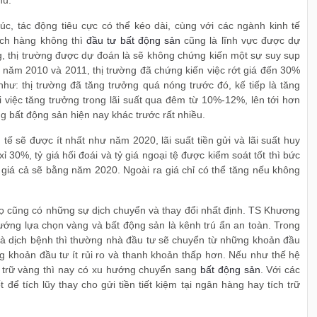
hủ.
úc, tác động tiêu cực có thể kéo dài, cùng với các ngành kinh tế
lịch hàng không thì
đầu tư bất động sản
cũng là lĩnh vực được dự
, thị trường được dự đoán là sẽ không chứng kiến một sự suy sụp
 năm 2010 và 2011, thị trường đã chứng kiến việc rớt giá đến 30%
như: thị trường đã tăng trưởng quá nóng trước đó, kế tiếp là tăng
 việc tăng trưởng trong lãi suất qua đêm từ 10%-12%, lên tới hơn
 bất động sản hiện nay khác trước rất nhiều.
tế sẽ được ít nhất như năm 2020, lãi suất tiền gửi và lãi suất huy
30%, tỷ giá hối đoái và tỷ giá ngoại tệ được kiểm soát tốt thì bức
 giá cả sẽ bằng năm 2020. Ngoài ra giá chỉ có thể tăng nếu không
họ cũng có những sự dịch chuyển và thay đổi nhất định. TS Khương
ướng lựa chọn vàng và bất động sản là kênh trú ẩn an toàn. Trong
và dịch bệnh thì thường nhà đầu tư sẽ chuyển từ những khoản đầu
 khoản đầu tư ít rủi ro và thanh khoản thấp hơn. Nếu như thế hệ
ch trữ vàng thì nay có xu hướng chuyển sang
bất động sản
. Với các
để tích lũy thay cho gửi tiền tiết kiệm tại ngân hàng hay tích trữ