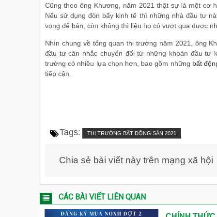
Cũng theo ông Khương, năm 2021 thật sự là một cơ hộ
Nếu sử dụng đòn bẩy kinh tế thì những nhà đầu tư này
vọng để bán, còn không thì liệu họ có vượt qua được n
Nhìn chung về tổng quan thị trường năm 2021, ông Khư
đầu tư cân nhắc chuyển đổi từ những khoản đầu tư kh
trường có nhiều lựa chọn hơn, bao gồm những
bất độn
tiếp cận.
Tags:
THỊ TRƯỜNG BẤT ĐỘNG SẢN 2021
Chia sẻ bài viết này trên mạng xã hội
CÁC BÀI VIẾT LIÊN QUAN
CHÍNH THỨC