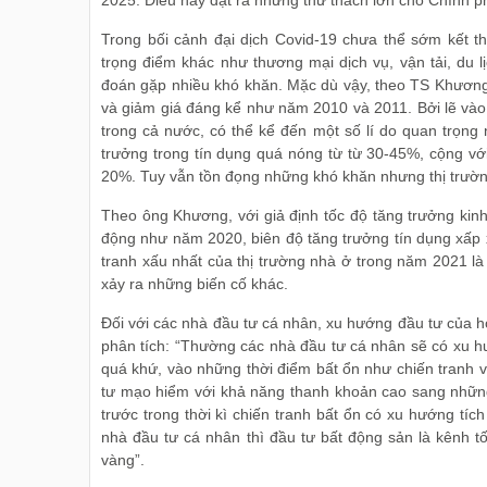
2025. Điều này đặt ra những thử thách lớn cho Chính p
Trong bối cảnh đại dịch Covid-19 chưa thể sớm kết th
trọng điểm khác như thương mại dịch vụ, vận tải, du 
đoán gặp nhiều khó khăn. Mặc dù vậy, theo TS Khương
và giảm giá đáng kể như năm 2010 và 2011. Bởi lẽ vào
trong cả nước, có thể kể đến một số lí do quan trọng 
trưởng trong tín dụng quá nóng từ từ 30-45%, cộng với
20%. Tuy vẫn tồn đọng những khó khăn nhưng thị trường
Theo ông Khương, với giả định tốc độ tăng trưởng kinh 
động như năm 2020, biên độ tăng trưởng tín dụng xấp xỉ 
tranh xấu nhất của thị trường nhà ở trong năm 2021 là
xảy ra những biến cố khác.
Đối với các nhà đầu tư cá nhân, xu hướng đầu tư của 
phân tích: “Thường các nhà đầu tư cá nhân sẽ có xu h
quá khứ, vào những thời điểm bất ổn như chiến tranh 
tư mạo hiểm với khả năng thanh khoản cao sang những
trước trong thời kì chiến tranh bất ổn có xu hướng tí
nhà đầu tư cá nhân thì đầu tư bất động sản là kênh tốt 
vàng”.