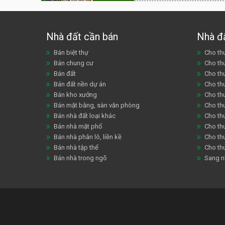
Nhà đất cần bán
Nhà đ
Bán biệt thự
Cho thu
Bán chung cư
Cho th
Bán đất
Cho th
Bán đất nền dự án
Cho th
Bán kho xưởng
Cho th
Bán mặt bằng, sàn văn phòng
Cho thu
Bán nhà đất loại khác
Cho th
Bán nhà mặt phố
Cho th
Bán nhà phân lô, liền kề
Cho thu
Bán nhà tập thể
Cho th
Bán nhà trong ngõ
Sang n