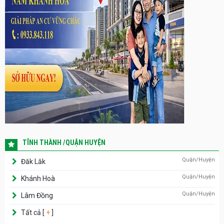
TỈNH THÀNH /QUẬN HUYỆN
Quận/Huyện
Đăk Lăk
Quận/Huyện
Khánh Hoà
Quận/Huyện
Lâm Đồng
Tất cả [
+
]