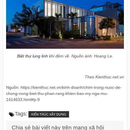
Biệt thự lung linh
khi đêm về. Nguồn ảnh: Hoang Le.
Theo Kienthuc.net.vn
Nguồn: https://kienthuc.net.vn/kinh-doanh/chim-trong-nuoc-de-
chong-nong-biet-thu-phan-rang-khien-bao-my-nga-mu-
1414633.html#p-9
Tags:
KIẾN TRÚC XÂY DỰNG
Chia sẻ bài viết này trên mạng xã hội