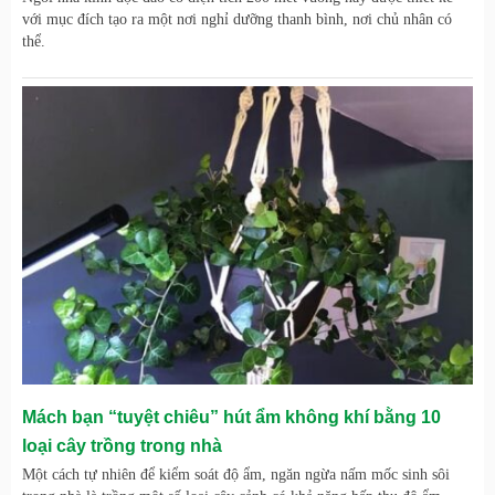
với mục đích tạo ra một nơi nghỉ dưỡng thanh bình, nơi chủ nhân có
thể.
Mách bạn “tuyệt chiêu” hút ẩm không khí bằng 10
loại cây trồng trong nhà
Một cách tự nhiên để kiểm soát độ ẩm, ngăn ngừa nấm mốc sinh sôi