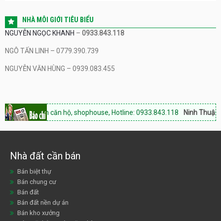
NHÀ MÔI GIỚI TIÊU BIỂU
NGUYỄN NGỌC KHANH
–
0933.843.118
NGÔ TẤN LINH – 0779.390.739
NGUYỄN VĂN HÙNG – 0939.083.455
Bán căn hộ, shophouse, Hotline: 0933.843.118
Ninh Thuận Land:
Chuyê
Nhà đất cần bán
Bán biệt thự
Bán chung cư
Bán đất
Bán đất nền dự án
Bán kho xưởng