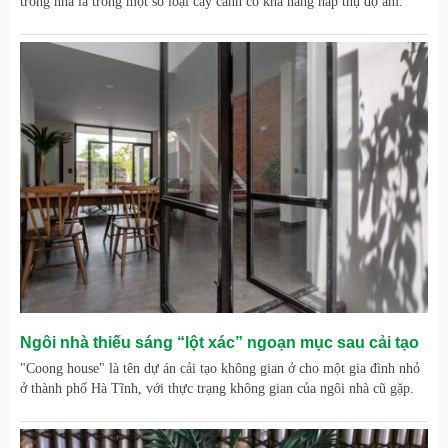
trong nhà là trồng một số loại cây cảnh có khả năng hấp thụ độ ẩm.
Ngôi nhà thiếu sáng “lột xác” ngoạn mục sau cải tạo
"Coong house" là tên dự án cải tạo không gian ở cho một gia đình nhỏ
ở thành phố Hà Tĩnh, với thực trạng không gian của ngôi nhà cũ gặp.