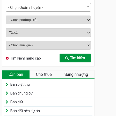
- Chọn Quận / huyện -
Tìm kiếm
Tìm kiếm nâng cao
Cần bán
Cho thuê
Sang nhượng
Bán biệt thự
Bán chung cư
Bán đất
Bán đất nền dự án