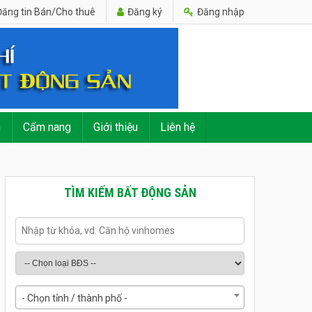
ăng tin Bán/Cho thuê
Đăng ký
Đăng nhập
n
Cẩm nang
Giới thiệu
Liên hệ
TÌM KIẾM BẤT ĐỘNG SẢN
- Chọn tỉnh / thành phố -