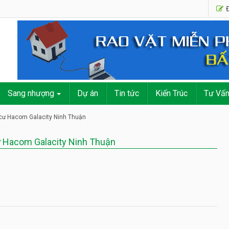
Đ
Sang nhượng
Dự án
Tin tức
Kiến Trúc
Tư Vấ
 cư Hacom Galacity Ninh Thuận
ư Hacom Galacity Ninh Thuận