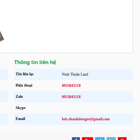
Thông tin liên hệ
Tên liên lạc
Ninh Thuận Land
Điện thoại
0933843118
Zalo
0933843118
Skype
Email
bds.thanhdongnt@gmail.com