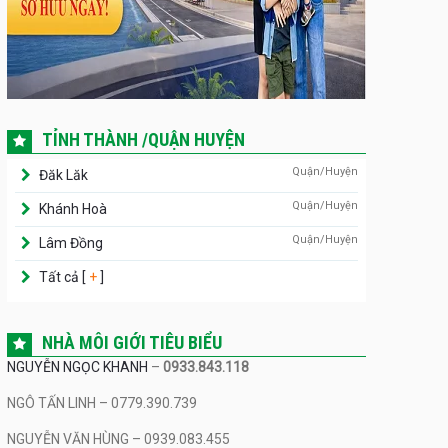
TỈNH THÀNH /QUẬN HUYỆN
Quận/Huyện
Đăk Lăk
Quận/Huyện
Khánh Hoà
Quận/Huyện
Lâm Đồng
Tất cả [
+
]
NHÀ MÔI GIỚI TIÊU BIỂU
NGUYỄN NGỌC KHANH
–
0933.843.118
NGÔ TẤN LINH – 0779.390.739
NGUYỄN VĂN HÙNG – 0939.083.455