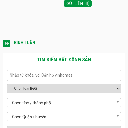
BÌNH LUẬN
TÌM KIẾM BẤT ĐỘNG SẢN
- Chọn tỉnh / thành phố -
- Chọn Quận / huyện -