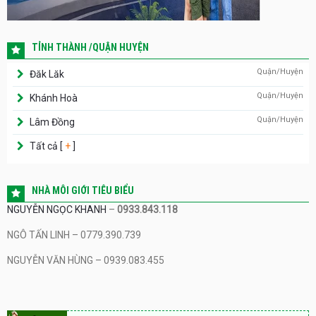
TỈNH THÀNH /QUẬN HUYỆN
Quận/Huyện
Đăk Lăk
Quận/Huyện
Khánh Hoà
Quận/Huyện
Lâm Đồng
Tất cả [
+
]
NHÀ MÔI GIỚI TIÊU BIỂU
NGUYỄN NGỌC KHANH
–
0933.843.118
NGÔ TẤN LINH – 0779.390.739
NGUYỄN VĂN HÙNG – 0939.083.455