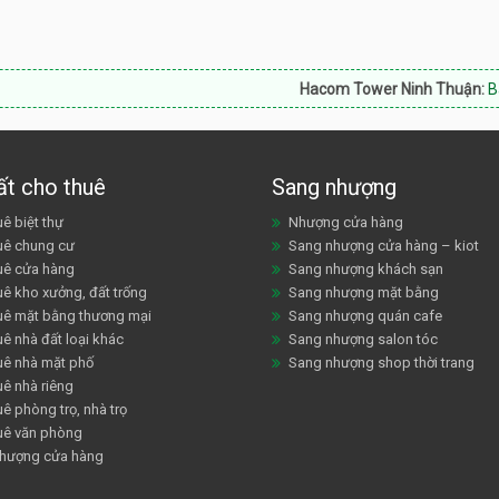
Hacom Tower Ninh Thuận:
Bán căn hộ, sh
ất cho thuê
Sang nhượng
ê biệt thự
Nhượng cửa hàng
uê chung cư
Sang nhượng cửa hàng – kiot
uê cửa hàng
Sang nhượng khách sạn
uê kho xưởng, đất trống
Sang nhượng mặt bằng
uê mặt bằng thương mại
Sang nhượng quán cafe
ê nhà đất loại khác
Sang nhượng salon tóc
uê nhà mặt phố
Sang nhượng shop thời trang
uê nhà riêng
ê phòng trọ, nhà trọ
uê văn phòng
hượng cửa hàng