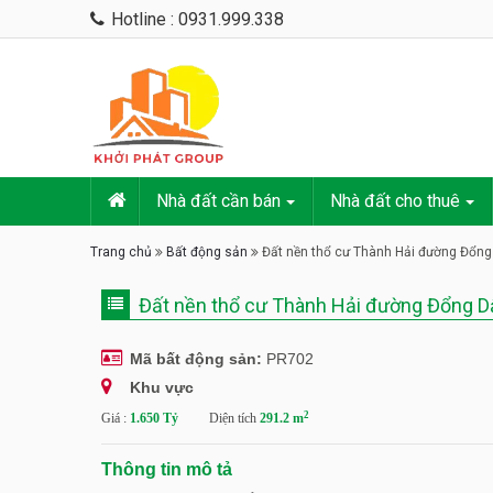
Hotline : 0931.999.338
Nhà đất cần bán
Nhà đất cho thuê
Trang chủ
Bất động sản
Đất nền thổ cư Thành Hải đường Đổng
Đất nền thổ cư Thành Hải đường Đổng D
Mã bất động sản:
PR702
Khu vực
2
Giá :
1.650 Tỷ
Diện tích
291.2 m
Thông tin mô tả