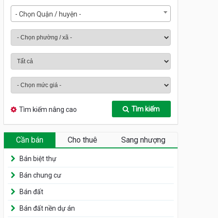
- Chọn Quận / huyện -
Tìm kiếm
Tìm kiếm nâng cao
Cần bán
Cho thuê
Sang nhượng
Bán biệt thự
Bán chung cư
Bán đất
Bán đất nền dự án