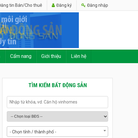
ăng tin Bán/Cho thuê
Đăng ký
Đăng nhập
n
Cẩm nang
Giới thiệu
Liên hệ
TÌM KIẾM BẤT ĐỘNG SẢN
- Chọn tỉnh / thành phố -