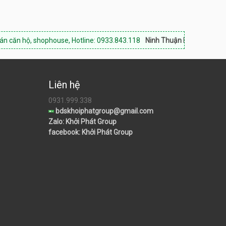
ophouse, Hotline: 0933.843.118
Ninh Thuận Land:
Chuyên bất động sản
Liên hệ
0931.999.338
bdskhoiphatgroup@gmail.com
Zalo: Khởi Phát Group
facebook: Khởi Phát Group