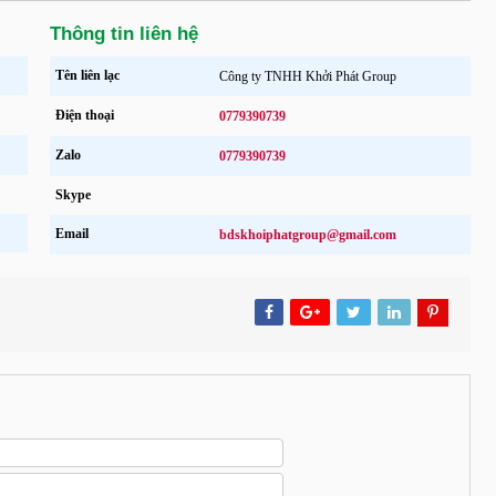
Thông tin liên hệ
Tên liên lạc
Công ty TNHH Khởi Phát Group
Điện thoại
0779390739
Zalo
0779390739
Skype
Email
bdskhoiphatgroup@gmail.com