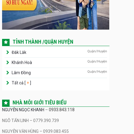
TỈNH THÀNH /QUẬN HUYỆN
Quận/Huyện
Đăk Lăk
Quận/Huyện
Khánh Hoà
Quận/Huyện
Lâm Đồng
Tất cả [
+
]
NHÀ MÔI GIỚI TIÊU BIỂU
NGUYỄN NGỌC KHANH
–
0933.843.118
NGÔ TẤN LINH – 0779.390.739
NGUYỄN VĂN HÙNG – 0939.083.455