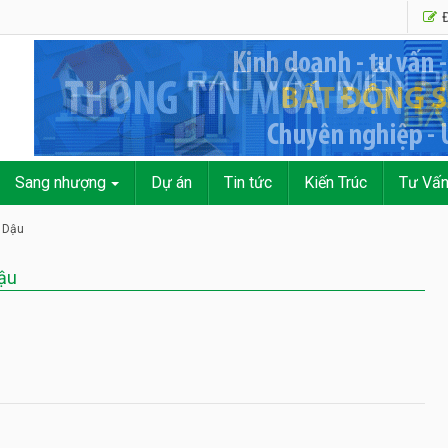
Đ
Sang nhượng
Dự án
Tin tức
Kiến Trúc
Tư Vấ
 Dậu
ậu