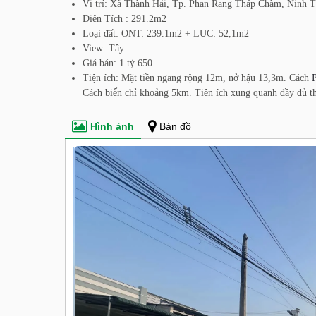
Vị trí: Xã Thành Hải, Tp. Phan Rang Tháp Chàm, Ninh 
Diện Tích : 291.2m2
Loại đất: ONT: 239.1m2 + LUC: 52,1m2
View: Tây
Giá bán: 1 tỷ 650
Tiện ích: Mặt tiền ngang rộng 12m, nở hậu 13,3m.
Cách
Cách biển chỉ khoảng 5km. Tiện ích xung quanh đầy đủ t
Hình ảnh
Bản đồ