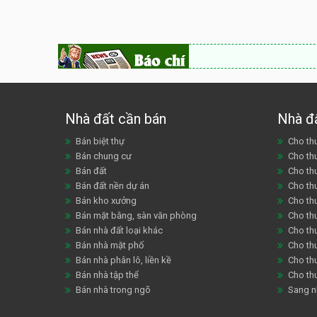
Nhà đất cần bán
Nhà đ
Bán biệt thự
Cho thu
Bán chung cư
Cho th
Bán đất
Cho th
Bán đất nền dự án
Cho th
Bán kho xưởng
Cho th
Bán mặt bằng, sàn văn phòng
Cho thu
Bán nhà đất loại khác
Cho th
Bán nhà mặt phố
Cho th
Bán nhà phân lô, liền kề
Cho thu
Bán nhà tập thể
Cho th
Bán nhà trong ngõ
Sang n