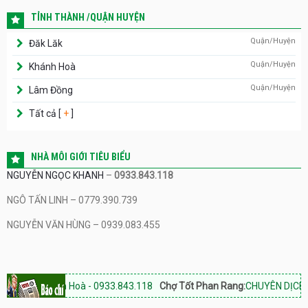
TỈNH THÀNH /QUẬN HUYỆN
Quận/Huyện
Đăk Lăk
Quận/Huyện
Khánh Hoà
Quận/Huyện
Lâm Đồng
Tất cả [
+
]
NHÀ MÔI GIỚI TIÊU BIỂU
NGUYỄN NGỌC KHANH
–
0933.843.118
NGÔ TẤN LINH – 0779.390.739
NGUYỄN VĂN HÙNG – 0939.083.455
ng Khánh Hoà - 0933.843.118
Chợ Tốt Phan Rang:
CHUYÊN DỊCH VỤ BẤ