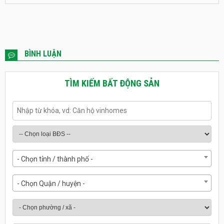
BÌNH LUẬN
TÌM KIẾM BẤT ĐỘNG SẢN
- Chọn tỉnh / thành phố -
- Chọn Quận / huyện -