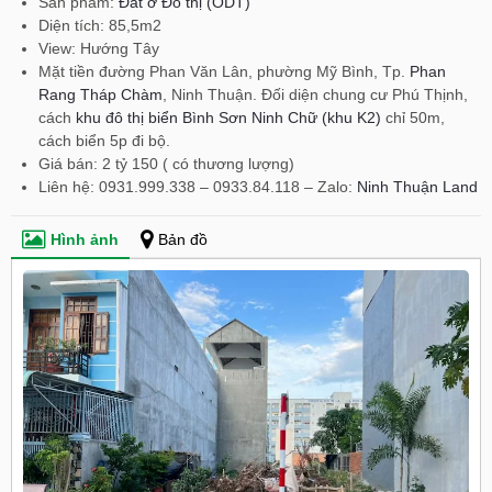
Sản phẩm:
Đất ở Đô thị (ODT)
Diện tích: 85,5m2
View: Hướng Tây
Mặt tiền đường Phan Văn Lân, phường Mỹ Bình, Tp.
Phan
Rang Tháp Chàm
, Ninh Thuận. Đối diện chung cư Phú Thịnh,
cách
khu đô thị biển Bình Sơn Ninh Chữ (khu K2)
chỉ 50m,
cách biển 5p đi bộ.
Giá bán: 2 tỷ 150 ( có thương lượng)
Liên hệ: 0931.999.338 – 0933.84.118 – Zalo:
Ninh Thuận Land
Hình ảnh
Bản đồ