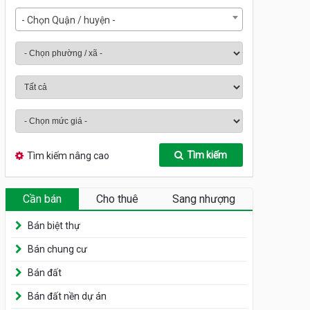
- Chọn Quận / huyện -
Tìm kiếm
Tìm kiếm nâng cao
Cần bán
Cho thuê
Sang nhượng
Bán biệt thự
Bán chung cư
Bán đất
Bán đất nền dự án