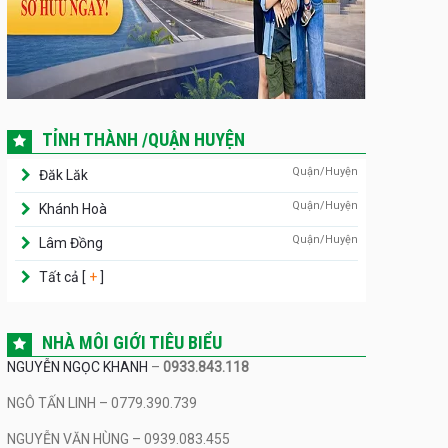
TỈNH THÀNH /QUẬN HUYỆN
Quận/Huyện
Đăk Lăk
Quận/Huyện
Khánh Hoà
Quận/Huyện
Lâm Đồng
Tất cả [
+
]
NHÀ MÔI GIỚI TIÊU BIỂU
NGUYỄN NGỌC KHANH
–
0933.843.118
NGÔ TẤN LINH – 0779.390.739
NGUYỄN VĂN HÙNG – 0939.083.455