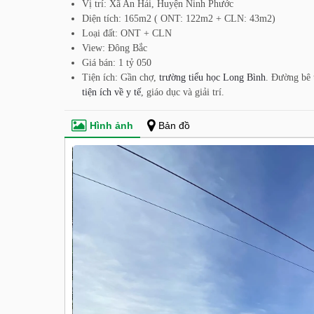
Vị trí: Xã An Hải, Huyện Ninh Phước
Diện tích: 165m2 ( ONT: 122m2 + CLN: 43m2)
Loại đất: ONT + CLN
View: Đông Bắc
Giá bán: 1 tỷ 050
Tiện ích: Gần chợ,
trường tiểu học Long Bình
. Đường bê t
tiện ích về y tế
, giáo dục và giải trí.
Hình ảnh
Bản đồ