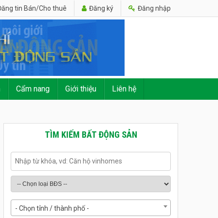
ăng tin Bán/Cho thuê
Đăng ký
Đăng nhập
n
Cẩm nang
Giới thiệu
Liên hệ
TÌM KIẾM BẤT ĐỘNG SẢN
- Chọn tỉnh / thành phố -