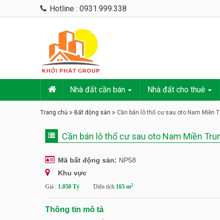
Hotline : 0931.999.338
Nhà đất cần bán
Nhà đất cho thuê
Trang chủ
Bất động sản
Cần bán lô thổ cư sau oto Nam Miền T
Cần bán lô thổ cư sau oto Nam Miền Tru
Mã bất động sản:
NP58
Khu vực
2
Giá :
1.050 Tỷ
Diện tích
165 m
Thông tin mô tả