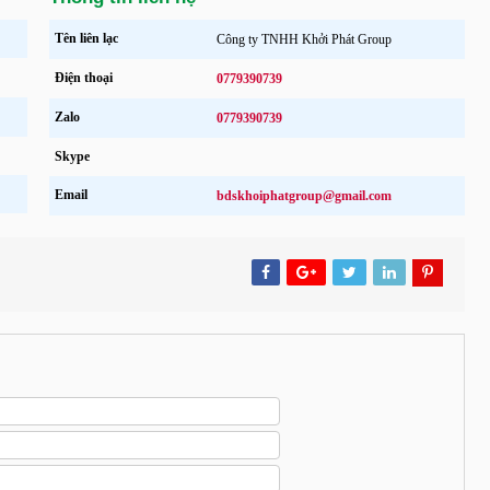
Thông tin liên hệ
Tên liên lạc
Công ty TNHH Khởi Phát Group
Điện thoại
0779390739
Zalo
0779390739
Skype
Email
bdskhoiphatgroup@gmail.com