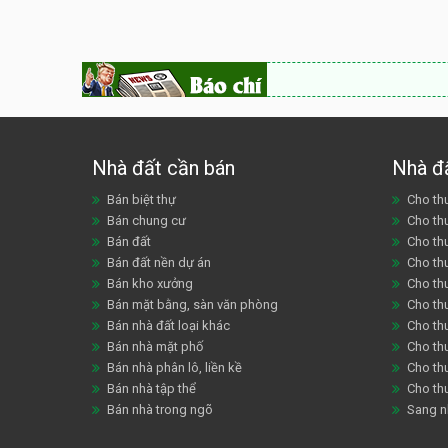
Nhà đất cần bán
Nhà đ
Bán biệt thự
Cho thu
Bán chung cư
Cho th
Bán đất
Cho th
Bán đất nền dự án
Cho th
Bán kho xưởng
Cho th
Bán mặt bằng, sàn văn phòng
Cho thu
Bán nhà đất loại khác
Cho th
Bán nhà mặt phố
Cho th
Bán nhà phân lô, liền kề
Cho thu
Bán nhà tập thể
Cho th
Bán nhà trong ngõ
Sang n