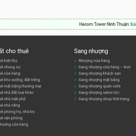
Hacom Tower Ninh Thuận:
Bán căn hộ, sh
ất cho thuê
Sang nhượng
ê biệt thự
Nhượng cửa hàng
uê chung cư
Sang nhượng cửa hàng – kiot
uê cửa hàng
Sang nhượng khách sạn
uê kho xưởng, đất trống
Sang nhượng mặt bằng
uê mặt bằng thương mại
Sang nhượng quán cafe
ê nhà đất loại khác
Sang nhượng salon tóc
uê nhà mặt phố
Sang nhượng shop thời trang
uê nhà riêng
ê phòng trọ, nhà trọ
uê văn phòng
hượng cửa hàng