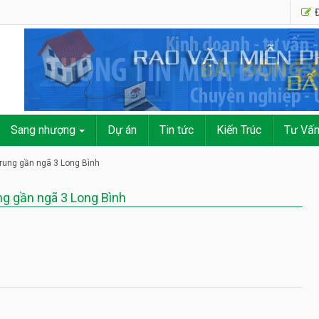
Đ
Sang nhượng
Dự án
Tin tức
Kiến Trúc
Tư Vấ
rung gần ngã 3 Long Bình
ng gần ngã 3 Long Bình