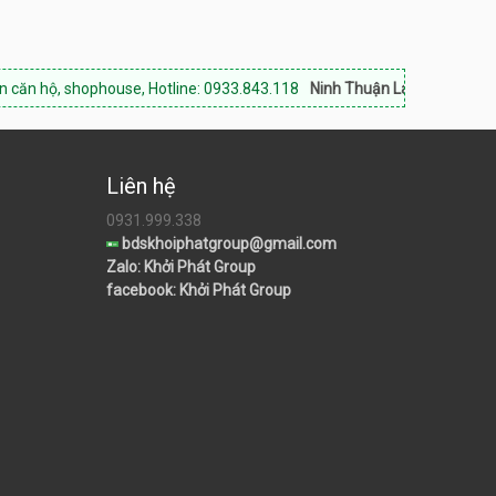
ophouse, Hotline: 0933.843.118
Ninh Thuận Land:
Chuyên bất động sản
Liên hệ
0931.999.338
bdskhoiphatgroup@gmail.com
Zalo: Khởi Phát Group
facebook: Khởi Phát Group