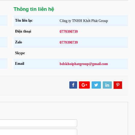
Thông tin liên hệ
Tên liên lạc
Công ty TNHH Khởi Phát Group
Điện thoại
0779390739
Zalo
0779390739
Skype
Email
bdskhoiphatgroup@gmail.com