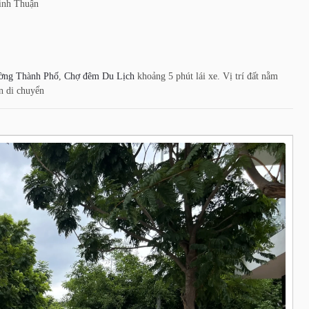
inh Thuận
ờng Thành Phố
,
Chợ đêm Du Lịch
khoảng 5 phút lái xe. Vị trí đất nằm
ện di chuyển