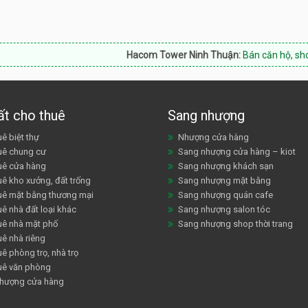
Hacom Tower Ninh Thuận:
Bán căn hộ, shophouse, Hotl
ất cho thuê
Sang nhượng
ê biệt thự
Nhượng cửa hàng
uê chung cư
Sang nhượng cửa hàng – kiot
uê cửa hàng
Sang nhượng khách sạn
uê kho xưởng, đất trống
Sang nhượng mặt bằng
uê mặt bằng thương mại
Sang nhượng quán cafe
ê nhà đất loại khác
Sang nhượng salon tóc
uê nhà mặt phố
Sang nhượng shop thời trang
uê nhà riêng
ê phòng trọ, nhà trọ
uê văn phòng
hượng cửa hàng