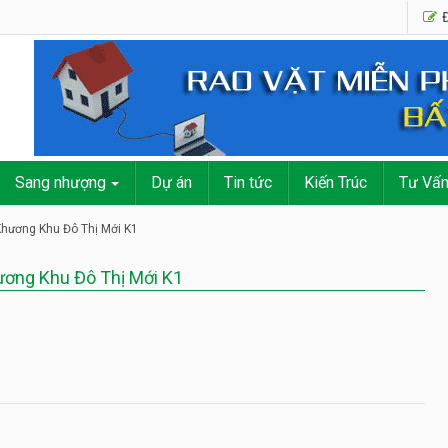
Đ
Sang nhượng
Dự án
Tin tức
Kiến Trúc
Tư Vấ
Khương Khu Đô Thị Mới K1
ương Khu Đô Thị Mới K1