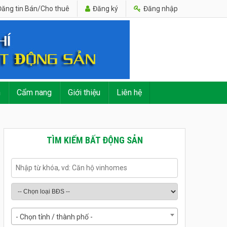
ăng tin Bán/Cho thuê
Đăng ký
Đăng nhập
n
Cẩm nang
Giới thiệu
Liên hệ
TÌM KIẾM BẤT ĐỘNG SẢN
- Chọn tỉnh / thành phố -