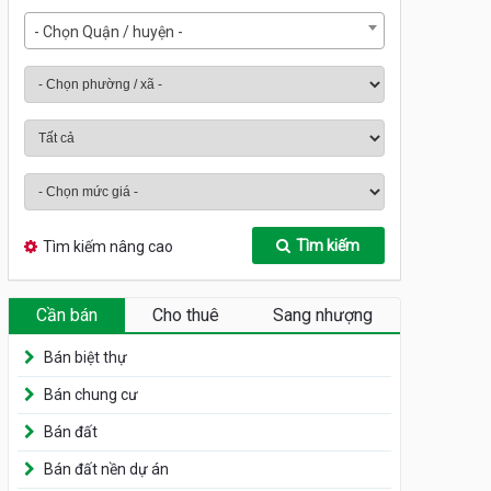
- Chọn Quận / huyện -
Tìm kiếm
Tìm kiếm nâng cao
Cần bán
Cho thuê
Sang nhượng
Bán biệt thự
Bán chung cư
Bán đất
Bán đất nền dự án