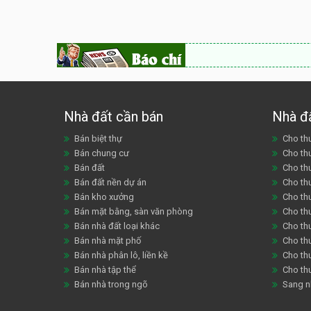
Nhà đất cần bán
Nhà đ
Bán biệt thự
Cho thu
Bán chung cư
Cho th
Bán đất
Cho th
Bán đất nền dự án
Cho th
Bán kho xưởng
Cho th
Bán mặt bằng, sàn văn phòng
Cho thu
Bán nhà đất loại khác
Cho th
Bán nhà mặt phố
Cho th
Bán nhà phân lô, liền kề
Cho thu
Bán nhà tập thể
Cho th
Bán nhà trong ngõ
Sang n