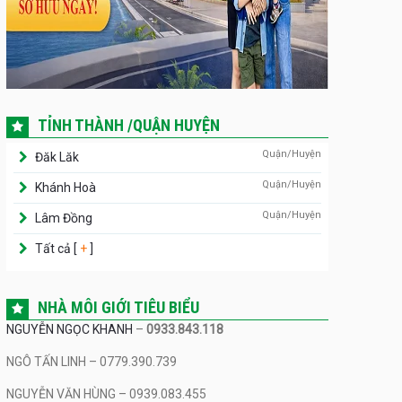
TỈNH THÀNH /QUẬN HUYỆN
Quận/Huyện
Đăk Lăk
Quận/Huyện
Khánh Hoà
Quận/Huyện
Lâm Đồng
Tất cả [
+
]
NHÀ MÔI GIỚI TIÊU BIỂU
NGUYỄN NGỌC KHANH
–
0933.843.118
NGÔ TẤN LINH – 0779.390.739
NGUYỄN VĂN HÙNG – 0939.083.455