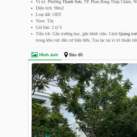
Vị trí: Phường
Thanh Sơn
, TP. Phan Rang Tháp Chàm, N
Diện tích: 90m2
Loại đất: ODT
View: Tây
Giá bán: 2 tỷ 6
Tiện ích: Gần trường học, gần bệnh viện. Cách
Quảng trư
trong khu vực dân cư hiện hữu. Tọa lạc tại vị trí thuận ti
Hình ảnh
Bản đồ