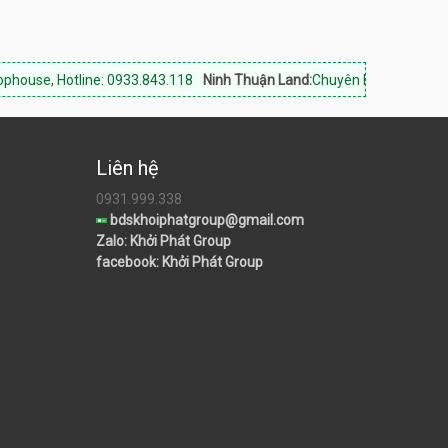
ine: 0933.843.118
Ninh Thuận Land:
Chuyên bất động sản Phan Rang K
Liên hệ
0931.999.338
bdskhoiphatgroup@gmail.com
Zalo: Khởi Phát Group
facebook: Khởi Phát Group