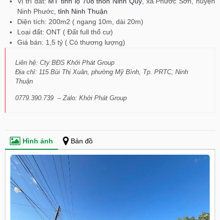
Vị trí đất:
MT tỉnh lộ 708 thôn Ninh Quý
, xã Phước Sơn, huyện
Ninh Phước,
tỉnh Ninh Thuận
Diện tích: 200m2 ( ngang 10m, dài 20m)
Loại đất: ONT ( Đất full thổ cư)
Giá bán: 1,5 tỷ ( Có thương lượng)
Liên hệ: Cty BĐS Khởi Phát Group
Địa chỉ: 115 Bùi Thị Xuân, phường Mỹ Bình, Tp. PRTC, Ninh
Thuận
0779.390.739 – Zalo: Khởi Phát Group
Hình ảnh
Bản đồ