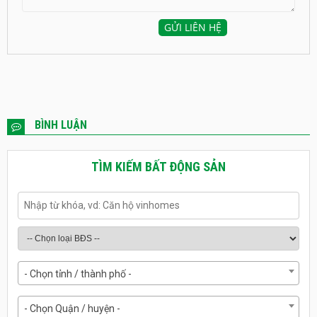
BÌNH LUẬN
TÌM KIẾM BẤT ĐỘNG SẢN
- Chọn tỉnh / thành phố -
- Chọn Quận / huyện -