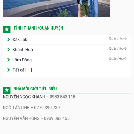
TỈNH THÀNH /QUẬN HUYỆN
Quận/Huyện
Đăk Lăk
Quận/Huyện
Khánh Hoà
Quận/Huyện
Lâm Đồng
Tất cả [
+
]
NHÀ MÔI GIỚI TIÊU BIỂU
NGUYỄN NGỌC KHANH
–
0933.843.118
NGÔ TẤN LINH – 0779.390.739
NGUYỄN VĂN HÙNG – 0939.083.455