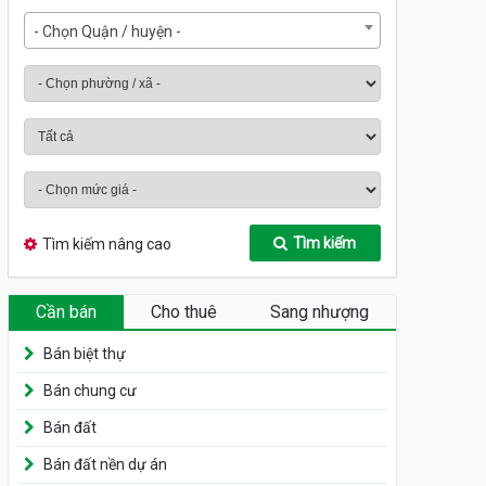
- Chọn Quận / huyện -
Tìm kiếm
Tìm kiếm nâng cao
Cần bán
Cho thuê
Sang nhượng
Bán biệt thự
Bán chung cư
Bán đất
Bán đất nền dự án