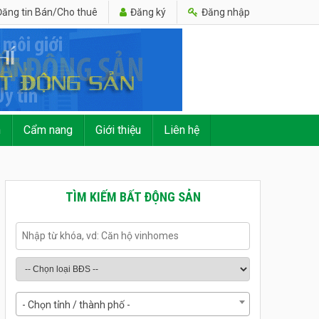
ăng tin Bán/Cho thuê
Đăng ký
Đăng nhập
n
Cẩm nang
Giới thiệu
Liên hệ
TÌM KIẾM BẤT ĐỘNG SẢN
- Chọn tỉnh / thành phố -