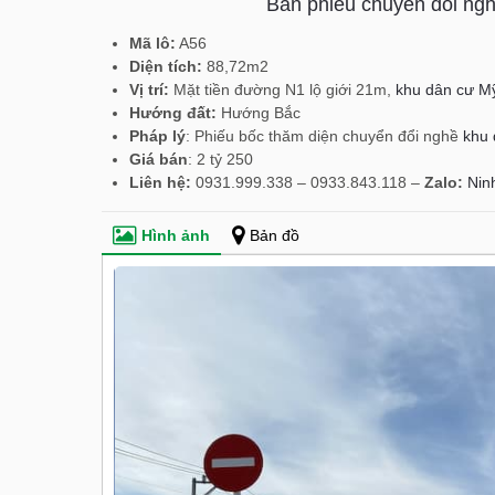
Bán phiếu chuyển đổi ng
Mã lô:
A56
Diện tích:
88,72m2
Vị trí:
Mặt tiền đường N1 lộ giới 21m,
khu dân cư M
Hướng đất:
Hướng Bắc
Pháp lý
: Phiếu bốc thăm diện chuyển đổi nghề
khu 
Giá bán
: 2 tỷ 250
Liên hệ:
0931.999.338 – 0933.843.118 –
Zalo:
Nin
Hình ảnh
Bản đồ