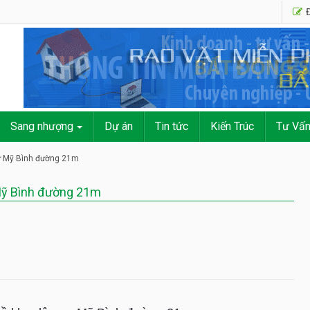
Đ
Sang nhượng
Dự án
Tin tức
Kiến Trúc
Tư Vấ
ư Mỹ Bình đường 21m
Mỹ Bình đường 21m