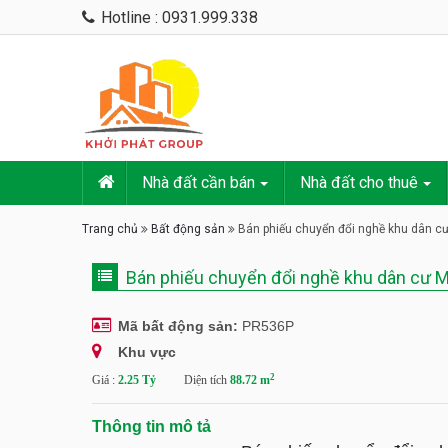
Hotline : 0931.999.338
Nhà đất cần bán
Nhà đất cho thuê
Trang chủ
Bất động sản
Bán phiếu chuyển đổi nghề khu dân c
Bán phiếu chuyển đổi nghề khu dân cư 
Mã bất động sản:
PR536P
Khu vực
2
Giá :
2.25 Tỷ
Diện tích
88.72 m
Thông tin mô tả