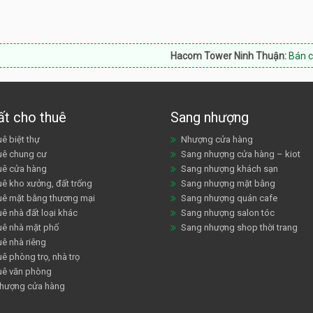
Hacom Tower Ninh Thuận:
Bán căn hộ, shop
ất cho thuê
Sang nhượng
ê biệt thự
Nhượng cửa hàng
uê chung cư
Sang nhượng cửa hàng – kiot
uê cửa hàng
Sang nhượng khách sạn
uê kho xưởng, đất trống
Sang nhượng mặt bằng
uê mặt bằng thương mại
Sang nhượng quán cafe
ê nhà đất loại khác
Sang nhượng salon tóc
uê nhà mặt phố
Sang nhượng shop thời trang
uê nhà riêng
ê phòng trọ, nhà trọ
uê văn phòng
hượng cửa hàng