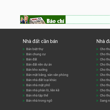
Nhà đất cần bán
Nhà đ
Bán biệt thự
Cho thu
Bán chung cư
Cho th
Bán đất
Cho th
Bán đất nền dự án
Cho th
Bán kho xưởng
Cho th
Bán mặt bằng, sàn văn phòng
Cho thu
Bán nhà đất loại khác
Cho th
Bán nhà mặt phố
Cho th
Bán nhà phân lô, liền kề
Cho thu
Bán nhà tập thể
Cho th
Bán nhà trong ngõ
Sang n