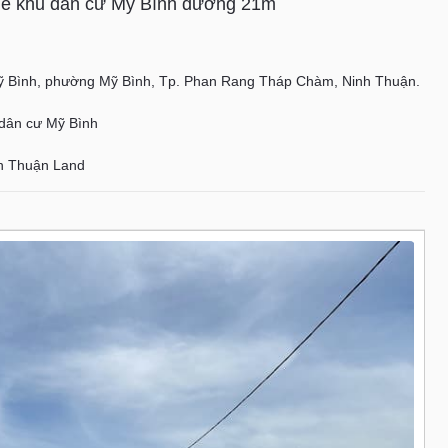
hề khu dân cư Mỹ Bình đường 21m
ỹ Bình, phường Mỹ Bình, Tp. Phan Rang Tháp Chàm, Ninh Thuận.
dân cư Mỹ Bình
h Thuận Land