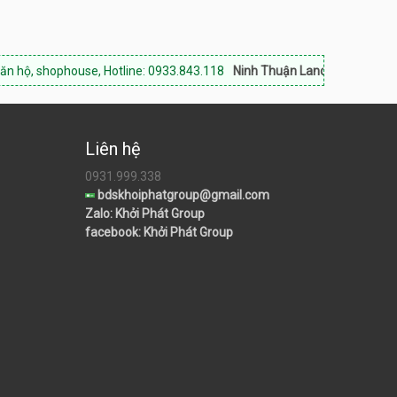
house, Hotline: 0933.843.118
Ninh Thuận Land:
Chuyên bất động sản P
Liên hệ
0931.999.338
bdskhoiphatgroup@gmail.com
Zalo: Khởi Phát Group
facebook: Khởi Phát Group