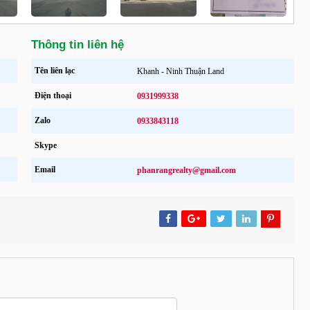
Thông tin liên hệ
Tên liên lạc
Khanh - Ninh Thuận Land
Điện thoại
0931999338
Zalo
0933843118
Skype
Email
phanrangrealty@gmail.com