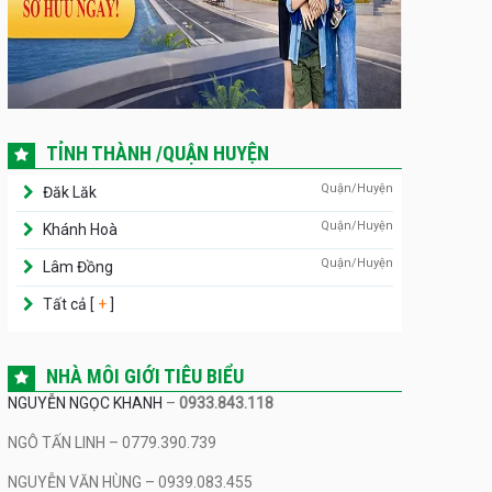
TỈNH THÀNH /QUẬN HUYỆN
Quận/Huyện
Đăk Lăk
Quận/Huyện
Khánh Hoà
Quận/Huyện
Lâm Đồng
Tất cả [
+
]
NHÀ MÔI GIỚI TIÊU BIỂU
NGUYỄN NGỌC KHANH
–
0933.843.118
NGÔ TẤN LINH – 0779.390.739
NGUYỄN VĂN HÙNG – 0939.083.455