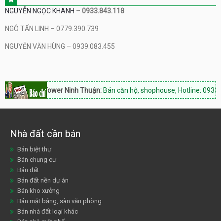
NGUYỄN NGỌC KHANH
–
0933.843.118
NGÔ TẤN LINH – 0779.390.739
NGUYỄN VĂN HÙNG – 0939.083.455
Hacom Tower Ninh Thuận:
Bán căn hộ, shophouse, Hotline: 0933.843.1
Nhà đất cần bán
Bán biệt thự
Bán chung cư
Bán đất
Bán đất nền dự án
Bán kho xưởng
Bán mặt bằng, sàn văn phòng
Bán nhà đất loại khác