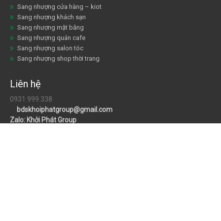
Sang nhượng cửa hàng – kiot
Sang nhượng khách sạn
Sang nhượng mặt bằng
Sang nhượng quán cafe
Sang nhượng salon tóc
Sang nhượng shop thời trang
Liên hệ
0931.999.338
bdskhoiphatgroup@gmail.com
Zalo: Khởi Phát Group
facebook: Khởi Phát Group
CÔNG TY BẤT ĐỘNG SẢN KHỞI PHÁT GROUP
Hotline:
0931.999.338
Email:
bdskhoiphatgroup@gmail.com
Copyright © 2023 Khởi Phát Group. All rights reserved..