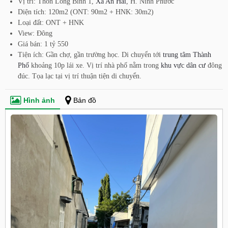
Vị trí: Thôn Long Bình 1,
Xã An Hải
, H. Ninh Phước
Diện tích: 120m2 (ONT: 90m2 + HNK: 30m2)
Loại đất: ONT + HNK
View: Đông
Giá bán: 1 tỷ 550
Tiện ích: Gần chợ, gần trường học. Di chuyển tới
trung tâm Thành
Phố
khoảng 10p lái xe. Vị trí nhà phố nằm trong
khu vực dân cư
đông
đúc. Tọa lạc tại vị trí thuận tiện di chuyển.
Hình ảnh
Bản đồ