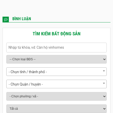
BÌNH LUẬN
TÌM KIẾM BẤT ĐỘNG SẢN
- Chọn tỉnh / thành phố -
- Chọn Quận / huyện -