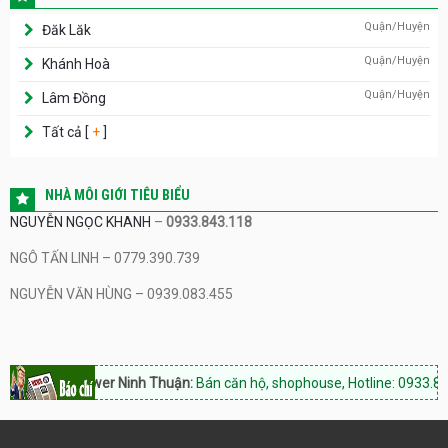
Quận/Huyện
Đăk Lăk
Quận/Huyện
Khánh Hoà
Quận/Huyện
Lâm Đồng
Tất cả [
+
]
NHÀ MÔI GIỚI TIÊU BIỂU
NGUYỄN NGỌC KHANH
–
0933.843.118
NGÔ TẤN LINH – 0779.390.739
NGUYỄN VĂN HÙNG – 0939.083.455
Hacom Tower Ninh Thuận:
Bán căn hộ, shophouse, Hotline: 0933.843.11